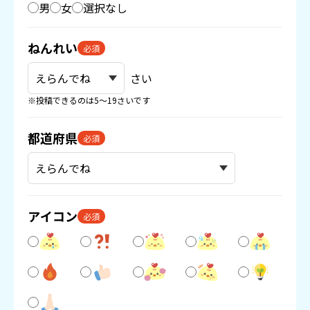
男
女
選択なし
ねんれい
必須
さい
※投稿できるのは5〜19さいです
都道府県
必須
アイコン
必須