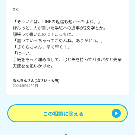
ok

「そういえば、LINEの返信も短かったよね。」

ほんっと、人が書いた手紙への返事が2文字とか。

頑張って書いたのに！こっちは。

「置いていっちゃってごめんね。ありがとう。」

「さくらちゃん、早く早く！」

「はーい。」

手紙をそっと埋め直して、弓と矢を持ってパタパタと先輩
天使をを追いかけた。
るんるん
さん
(
13
さい・
大阪
)
2024年9月30日
この相談に答える