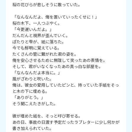
桜の花びらが悲しそうに散っていた。

「なんなんだよ、俺を置いていったくせに！」

桜の木下、一人つぶやく。

「今更遅いんだよ。」

だんだんと視界が歪んでいく。

ぽたりと雫が、紙に落ちた。

今でも鮮明に覚えている。

たくさんの管に繋がれた君の姿を。

俺を安心させるために無理して笑ったあの表情を。

そして、君がいなくなったあの真っ白な部屋を。

「なんなんだよ本当に。」

風がざわりと吹いた。

俺は、彼女の愛用していたピンと、持っていた手紙をそっ
と木の下に埋める。

「ありがとう。」

そう聞こえたきがした。

彼が埋めた紙を、そっと呼び寄せる。

あの日、事故の日渡す予定だったラブレターに少し何かが
書き加えられていた。
