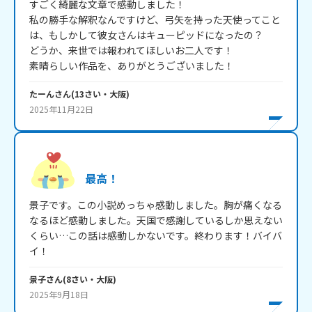
すごく綺麗な文章で感動しました！

私の勝手な解釈なんですけど、弓矢を持った天使ってこと
は、もしかして彼女さんはキューピッドになったの？

どうか、来世では報われてほしいお二人です！

素晴らしい作品を、ありがとうございました！
たーん
さん
(
13
さい・
大阪
)
2025年11月22日
最高！
景子です。この小説めっちゃ感動しました。胸が痛くなる
なるほど感動しました。天国で感謝しているしか思えない
くらい…この話は感動しかないです。終わります！バイバ
イ！
景子
さん
(
8
さい・
大阪
)
2025年9月18日