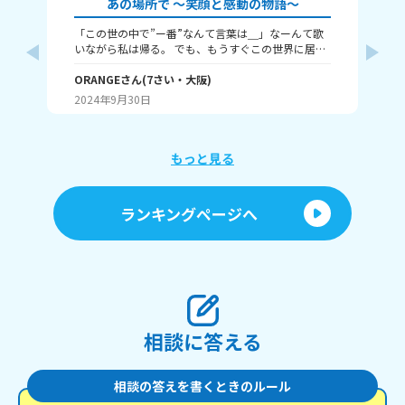
あの場所で ～笑顔と感動の物語～
「この世の中で”ー番”なんて言葉は＿」なーんて歌
あ
いながら私は帰る。 でも、もうすぐこの世界に居な
が
くなっちゃうけどね。 キキィィィィィィ!!!!!!ドン
え
ッ…! 痛い。何も見えない。あー、これあれだぁ死ん
ORANGE
さん
(
7
さい・
大阪
)
い
ハ
じゃうフラグじゃん。ごめん母さん父s… 私はほぼ即
き
2024年9月30日
20
死でこの世を去った。 「…い…おい!」 「ふぇ!?はい
丈
ぃ!」 「おぉ、起きた。やっぱ俺天才だわ☆」 「え
い
ぇーっとここはどこですか?」 「お前…知らないの
ぶ
か?現世でも天国ってのは知ってるだろ?」 いやい
し
もっと見る
や、すぐにここが天国って分かる天才君居ます?って
洞
「天国ぅぅぅ!!?」 「んまぁ天国より極楽じゃないけ
ま
どな。お前達の世界では天国って呼んでるんだろ?」
ね…」 キツネは、なぜ食べ
ランキングページへ
「よく知ってるね。」 「たりめぇだ舐めんなここの
たのか？ ーー解説ー
兵士」 「…?」 「全然分からねぇって顔してやがん
ら
な…いいだろう、ここの事みっちり教えてやる」 私
歩
は兵士から色々教えてもらった。ここは「ホワイト
の
ボーン」。死者が来て次の命をもらうまで働くらし
い。 どうやら環境のために水くみや掃除くらいだそ
う。そして死者はグループになってー緒に過すんだ
そう。 悪い事を何度かしてしまったら下の国「ダー
相談に答える
クポジション」に行ってしまうらしい。 それより
「白骨」(ホワイトボーン)ってどうゆうネーミングセ
ンスやねん作者。 「んで、お前の部屋はここだな」
相談の答えを書くときのルール
「わぁ、結構広いんだ!」 「まあな」 ～数周間後～
私もここの生活になれてきたんだ。自分でも分かる