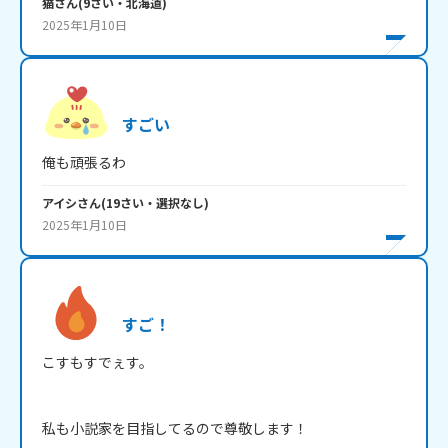
猫
さん
(
9
さい・
北海道
)
2025年1月10日
すごい
アイシ
さん
(
19
さい・
選択なし
)
2025年1月10日
すご！
こすもすでぇす。

私も小説家を目指してるので尊敬します！
