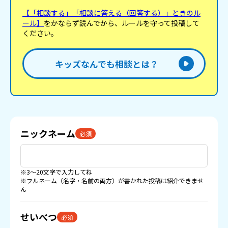
よ!って……ん? ぺタッ…ぺタッ… ドアの前から誰か
【「相談する」「相談に答える（回答する）」ときのル
歩いてくる。兵士…と誰だ? ギィィィィ 「おーい、
ール】
をかならず読んでから、ルールを守って投稿して
お前のルームメイトだ。仲良くしろよ」 「あ…あの
ください。
ッ!ニックネームを使かわせていただきますッ…!くわ
こです!」 「あッ…よろしく!私もニックネーム使う
ね!オレンジだよ!」 相手も私の名前を聞いでおどろ
いた様子だった。くわこって名前どっかで… 「そこ
キッズなんでも相談とは？
座っていいよ～」 「ありがとうございます…!」 どう
も引っかかる。私はこの子を知っている…はずなん
だけど思い出せない 「急にごめんね。少し質間して
いい?」 「いいですよ!」 「誕生日はいつ?」 「7/30
です。」 「やっと会えた…」 「オレンジってあのオ
レンジだよね?」 「うん…!」 思い出した。この子は
私の大親友だ…! 「会いたかったよくわこっち」 「相
変らずだね。オレンジちゃん☆」
ニックネーム
必須
※3〜20文字で入力してね
※フルネーム（名字・名前の両方）が書かれた投稿は紹介できませ
ん
せいべつ
必須