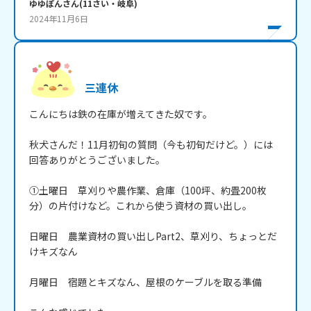
ゆゆぽん
さん
(
11
さい・
岐阜
)
2024年11月6日
三連休
こんにちは鉄の在庫が増えてきた奴です。

秋犬さんだ！11月初旬の質問（今も初旬だけど。）には
回答ありがとうございました。

①土曜日　草刈りや農作業、倉庫（100坪、約畳200枚
分）の片付けなど。これから使う資材の買い出し。

日曜日　農業資材の買い出しPart2、草刈り、ちょっとだ
けキズなん

月曜日　宿題とキズなん、屋根のケーブルを取る準備
