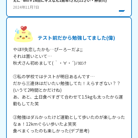
えに *eni＃16日にキズなん1周年!
さん
(
11
さい・
神奈川
)
2024年11月7日
テスト前だから勉強してました(偉)
やほ!!失恋したかも…ぴーろーだよ;;

それは置いといて…

秋犬さん初めまして( ｀・∀・´)ﾉﾖﾛｼｸ

①私の学校ではテストが明日あるんです…

だから三連休はだいたい勉強してた！えらすぎない？？
(いうて2時間とかだけね)

あ、あと、土日食べすぎて合わせて1.5kgも太ったから運
動もしてた笑

②勉強はダルかったけど運動として歩いたのが楽しかった
なぁ！12kmぐらい歩いたよ笑笑

食べまくったのも楽しかった(デブ思考)
