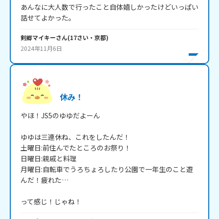
あんなに大人数で行ったこと自体嬉しかったけどいっぱい
話せてよかった。
剣郷マイキー
さん
(
17
さい・
京都
)
2024年11月6日
休み！
やほ！JS5のゆゆだよーん

ゆゆは三連休ね、これをしたんだ！

土曜日:前住んでたところのお祭り！

日曜日:親戚と料理

月曜日:自転車でうろちょろしたり公園で一年生のこと遊
んだ！疲れた…

って感じ！じゃね！