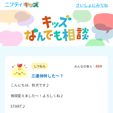
さいしょにみてね
43
しつもん
みんなの答え：
件
三連休何した～？
こんにちは、秋犬です♪

挨拶変えました～！よろしくね♪

START♪
