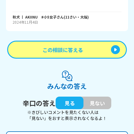
秋犬 丨 AKIINU #小5女子
さん
(
11
さい・
大阪
)
2024年11月4日
この相談に答える
みんなの答え
辛口の答え
見る
見ない
※きびしいコメントを見たくない人は
「見ない」をおすと表示されなくなるよ！