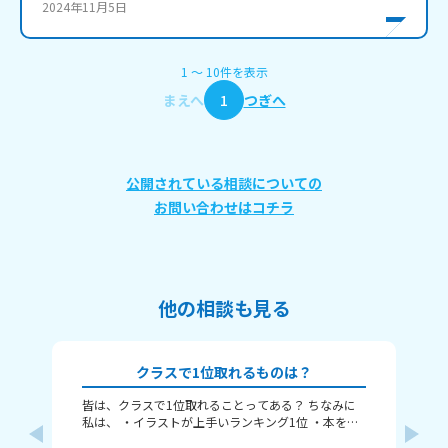
2024年11月5日
1
〜
10
件
を表示
まえへ
1
つぎへ
公開されている相談についての
お問い合わせはコチラ
他の相談も見る
クラスで1位取れるものは？
皆は、クラスで1位取れることってある？ ちなみに
〈本
私は、 ・イラストが上手いランキング1位 ・本を読
れ
むランキング1位（一番たくさん読む） ・アニメ詳
ということ