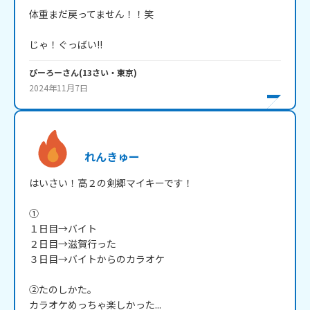
体重まだ戻ってません！！笑

じゃ！ぐっばい!!
ぴーろー
さん
(
13
さい・
東京
)
2024年11月7日
れんきゅー
はいさい！高２の剣郷マイキーです！

①

１日目→バイト

２日目→滋賀行った

３日目→バイトからのカラオケ

②たのしかた。

カラオケめっちゃ楽しかった...
