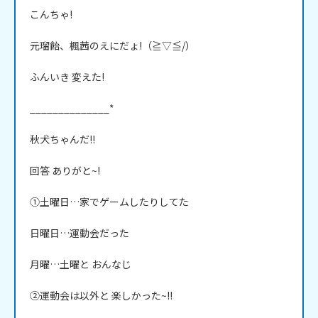
こんちゃ!

元瑠飴、楓茜のえにだょ!（≧▽≦/）

ふんいき 変えた!

______________*

秋犬ちゃんだ!!

回答 ありがと~!

①土曜日…家でゲームしたりしてた

日曜日…運動会だった

月曜…土曜と おんなじ

②運動会は以外と 楽しかった~!!
