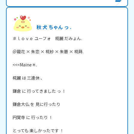
秋 犬 ちゃん っ .
＃ｌｏｖｅ ユーフォ　椛麗 だみょん. 

＠龍花 × 朱恋 × 椛紗 × 朱琶 × 椛蒔.

<<<Maine＊.

椛麗 は 三連休 、

鎌倉 に 行ってきました っ ！

鎌倉大仏 を 見に行ったり

円覚寺 に 行ったり ！

とっても 楽しかったです ！
