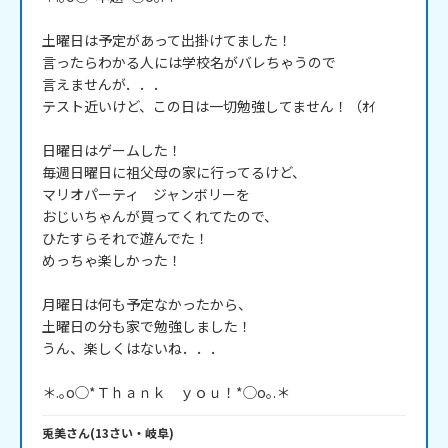
土曜日は予定があって出掛けてました！

言ったらわかる人には学校名がバレちゃうので

言えませんが．．．

テスト近いけど、この日は一切勉強してません！（ｵｲ

日曜日はゲームした！

毎週日曜日に祖父母の家に行ってるけど、

マリオパーティ　ジャンボリーを

おじいちゃんが買ってくれてたので、

ひたすらそれで遊んでた！

めっちゃ楽しかった！

月曜日は何も予定なかったから、

土曜日の分も家で勉強しました！

うん、楽しくはないね．．．

＊.｡o◯*Ｔｈａｎｋ　ｙｏｕ！*◯o｡.＊
兎美
さん
(
13
さい・
岐阜
)