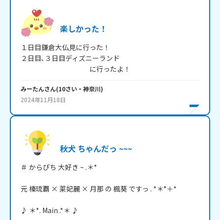
楽しかった！
１日目鎌倉大仏見に行った！

２日目､３日目ディズニーランド

　　　　　　　　　　に行ったよ！
みーたん
さん
(
10
さい・
神奈川
)
2024年11月18日
秋犬 ちゃんだっ ~~~
＃ からぴち 大好き ~ .＊*

元 榛琉覇 × 莱妃麗 × 月那 の 楓葵 ですっ . *＊°＋*

♪ ＊*. Main .*＊ ♪
