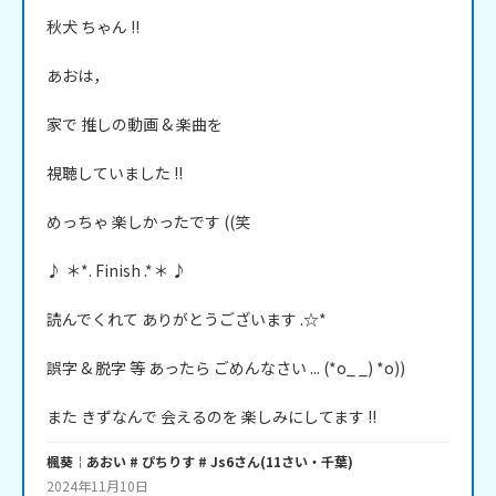
秋犬 ちゃん !!

あおは，

家で 推しの動画 & 楽曲を

視聴していました !!

めっちゃ 楽しかったです ((笑

♪ ＊*. Finish .*＊ ♪

読んでくれて ありがとうございます .☆*

誤字 & 脱字 等 あったら ごめんなさい ... (*o_ _) *o))

楓葵￤あおい # ぴちりす # Js6
さん
(
11
さい・
千葉
)
2024年11月10日