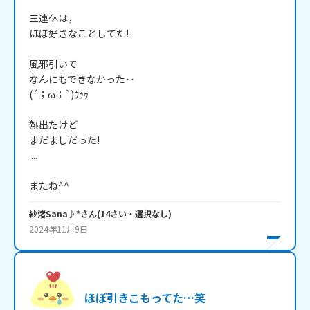
三連休は，

ほぼ好きなことしてた!

風邪引いて

なんにもできなかった‥

(´；ω；`)ｳｩｩ

熱出たけど

まだましだった!

....

またね^^
紗渚Sana♪*
さん
(
14
さい・
選択なし
)
2024年11月9日
ほぼ引きこもってた…笑