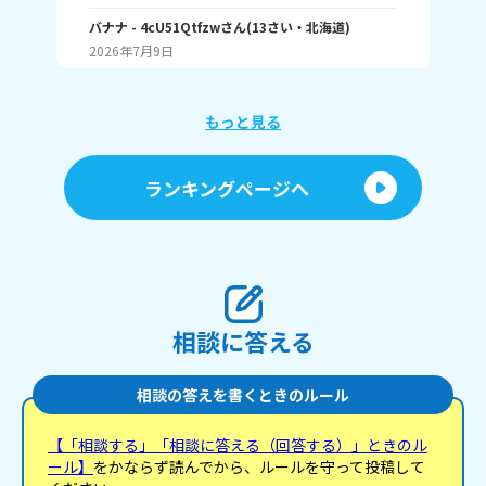
しいランキング1位 こんな感じ。 皆はどんなランキ
何番
ングで1位取れる？ 書いてくれたら嬉しいです！ じ
バナナ
- 4cU51Qtfzw
さん
(
13
さい・
北海道
)
海荷
ゃね。
2026年7月9日
20
もっと見る
ランキングページへ
相談に答える
相談の答えを書くときのルール
【「相談する」「相談に答える（回答する）」ときのル
ール】
をかならず読んでから、ルールを守って投稿して