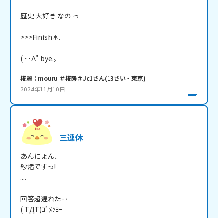
歴史 大好き なの っ .

>>>Finish＊.

( ･･Λ" bye.。
椛麗￤mouru ＃椛蒔＃Jc1
さん
(
13
さい・
東京
)
2024年11月10日
三連休
あんにょん．

紗渚ですっ!

....

回答超遅れた‥

( TДT)ｺﾞﾒﾝﾖｰ
