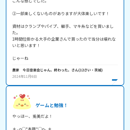
こんな感じでした。

②一部楽しくないものがありますが大体楽しいです！

資材はクランプやパイプ、継手、マキ糸などを買いまし
た。

1時間位掛かる大手の企業さんで買ったので当分は壊れな
いと思います！

じゃーね
農家 今日音楽会じゃん。終わった。
さん
(
12
さい・
茨城
)
2024年11月6日
ゲームと勉強！
やっほー、兎美だよ！

＊.｡o◯*本題*◯o｡.＊
