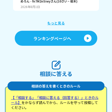
めろん
- fn7M2nSiwy
さん
(
10
さい・
栃木
)
の回
🍀
色が良い？？？？ 私はインナーカラーとか メッシ
2026年8月1日
20
ュ，毛先とか染めたくて 色は…まあ白 赤 ピン
ク とかそういう感じの(？) みんなも教えてー
もっと見る
ランキングページへ
相談に答える
相談の答えを書くときのルール
【「相談する」「相談に答える（回答する）」ときのル
ール】
をかならず読んでから、ルールを守って投稿して
ください。