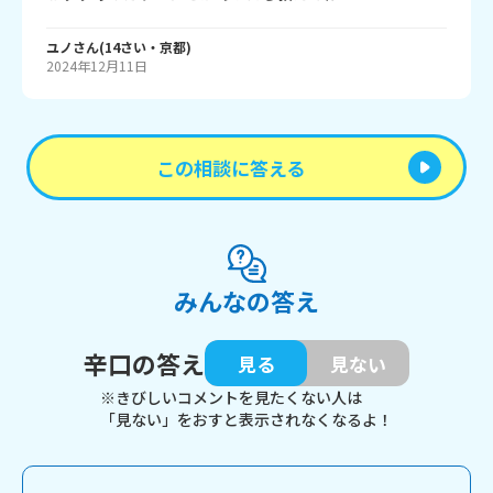
ユノ
さん
(
14
さい・
京都
)
2024年12月11日
この相談に答える
みんなの答え
辛口の答え
見る
見ない
※きびしいコメントを見たくない人は
「見ない」をおすと表示されなくなるよ！