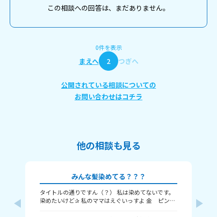
この相談への回答は、まだありません。
0件を表示
まえへ
2
つぎへ
公開されている相談についての
お問い合わせはコチラ
他の相談も見る
みんな髪染めてる？？？
タイトルの通りですん（？） 私は染めてないです。
み
染めたいけど✰ 私のママはえぐいっすよ 金 ピン
🌸
ク 赤 紫 青 オレンジ 茶 とかキモいぐらい頻
に
繁に染めてやがる。 みんな染めてる？染めたい？ 何