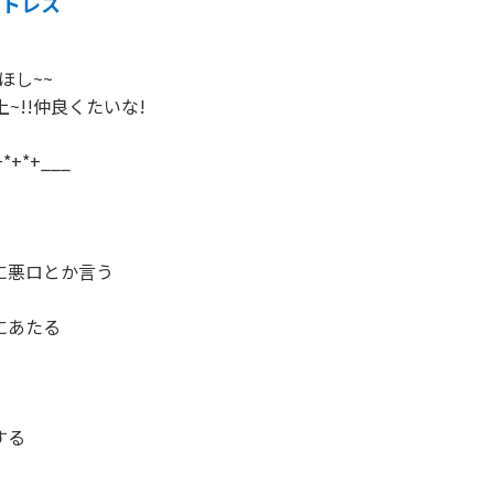
ストレス
ほし~~

~!!仲良くたいな!

*+*+___

に悪ロとか言う

にあたる

る
