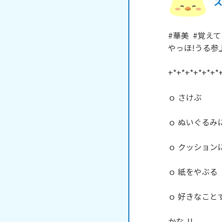
#華美  #覚えて
やっほ!うる参上
+*+*+*+*+*+*+
ｏ さけぶ

ｏ ぬいぐるみ
ｏ クッション
ｏ 紙をやぶる

ｏ 好きなことす
かな-!!
