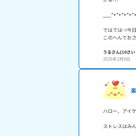
___*+*+*+*+*+
ではでは~!今日
このへんでおさ
うる
さん
(
10
さい
2025年2月9日
ハロー、アイケ
ストレスはみん