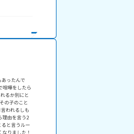
もあったんで
で喧嘩をしたら
されるか別にと
その子のこと
口言われるしも
ら理由を言う2
とると言うルー
くなりました！