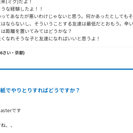
来(ミク)だよ！

うな経験したよ！！

のってあなたが悪いわけじゃないと思う。何かあったとしても
にはならないし、そういうことする友達は最低だとおもう。辛
は距離を置いてみてはどうかな？

良くなれそうな子と友達になればいいと思うよ！
6
さい・
京都
)
手紙でやりとりすればどうですか？
terです

ね、、
