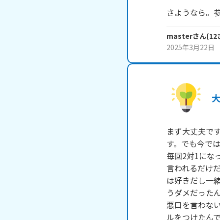
さようなら。
master
さん
(
12
2025年3月22日
まず大丈夫で
す。でも今で
毎回2対1にな
言われるだけ
は好きだし一
うダメだったん
悪口を言わな
ルをつけたん