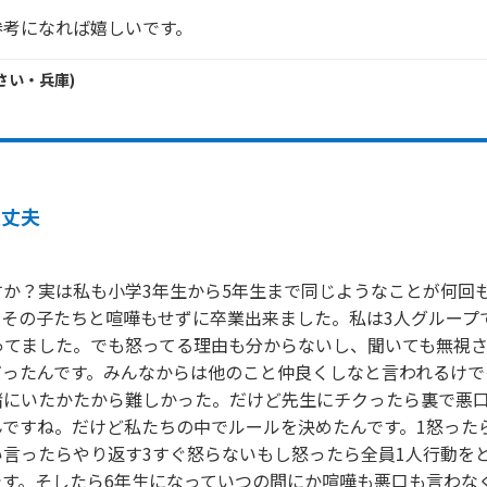
参考になれば嬉しいです。
さい・
兵庫
)
大丈夫
すか？実は私も小学3年生から5年生まで同じようなことが何回
はその子たちと喧嘩もせずに卒業出来ました。私は3人グループ
ってました。でも怒ってる理由も分からないし、聞いても無視
だったんです。みんなからは他のこと仲良くしなと言われるけで
緒にいたかたから難しかった。だけど先生にチクったら裏で悪
ですね。だけど私たちの中でルールを決めたんです。1怒った
い言ったらやり返す3すぐ怒らないもし怒ったら全員1人行動を
です。そしたら6年生になっていつの間にか喧嘩も悪口も言わな