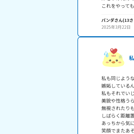
これをやって
パンダ
さん
(
13
さ
2025年3月22日
私も同じような
嫉妬しているん
私もそれでいじ
美貌や性格うら
無視されたりも
しばらく距離置
あっちから気に
笑顔でまたあそ