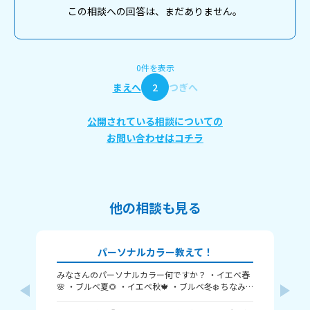
この相談への回答は、まだありません。
0件を表示
まえへ
2
つぎへ
公開されている相談についての
お問い合わせはコチラ
他の相談も見る
パーソナルカラー教えて！
みなさんのパーソナルカラー何ですか？ ・イエベ春
髪
🌸 ・ブルベ夏🌻 ・イエベ秋🍁 ・ブルベ冬❄️ ちなみ
か
く
に私はブルベ夏です！ みんなも教えてね！ たくさん
5