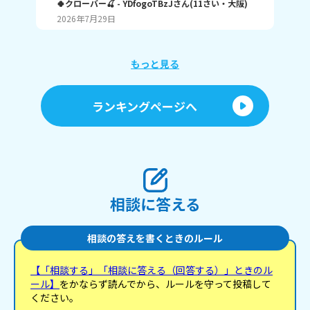
の回答待ってます🥺 バイバイ✌️
🍀クローバー🍒
- YDfogoTBzJ
さん
(
11
さい・
大阪
)
Yui
将
2026年7月29日
20
です
手
使
めの商
もっと見る
の
ランキングページへ
相談に答える
相談の答えを書くときのルール
【「相談する」「相談に答える（回答する）」ときのル
ール】
をかならず読んでから、ルールを守って投稿して
ください。