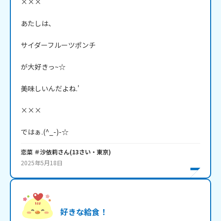
×××

あたしは、

サイダーフルーツポンチ

が大好きっ~☆

美味しいんだよね.'

×××

ではぁ.(^_-)-☆
恋菜 ＃沙依莉
さん
(
13
さい・
東京
)
2025年5月18日
好きな給食！