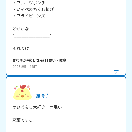
・フルーツポンチ

・いそべのちくわ揚げ

・フライビーンズ

とかかな

*_______________*

それでは
さわやか#悲し
さん
(
11
さい・
岐阜
)
2025年5月18日
給食.'
＃ひぐらし大好き　＃眠い

恋菜ですっ.'
