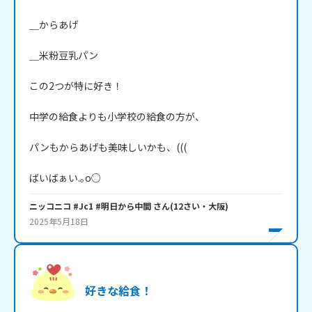
＿からあげ

＿米粉豆乳パン

この2つが特に好き！

中学の給食よりも小学校の給食の方が、

パンもからあげも美味しいかも、(((

ばいばぁい.｡o○
ニッコニコ #Jc1 #明日から中間
さん
(
12
さい・
大阪
)
2025年5月18日
好きな給食！