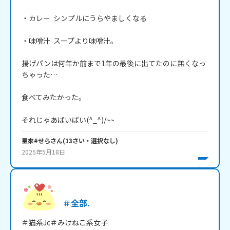
・カレー  シンプルにうらやましくなる

・味噌汁  スープより味噌汁。

揚げパンは何年か前まで1年の最後に出てたのに無くなっ
ちゃった…

食べてみたかった。

それじゃあばいばい(^_^)/~~
星來#せら
さん
(
13
さい・
選択なし
)
2025年5月18日
＃全部.
＃猫系Jc＃みけねこ系女子
