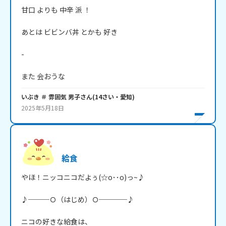
甘口 よりも 中辛 派 ！

あとは ビビンバ丼 とかも 好き 

-

また 会おうな
いぶき ＃ 雰囲気 男子
さん
(
14
さい・
愛知
)
2025年5月18日
給食
やほ！ニッコニコだよぅ(☆o･･o)っ~♪

♪───Ｏ（はじめ）Ｏ────♪

ニコの好きな給食は、
