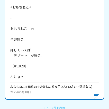
+おもちねこ+

-

おもちねこ　ゎ

全部好き.′

詳しくいえば

　デザート　が好き.

〔＃1028〕

んにゃっ.
おもちねこ＃猫系Jc＃みけねこ系女子
さん
(
12
さい・
選択なし
)
2025年5月18日
1
〜
10
件
を表示