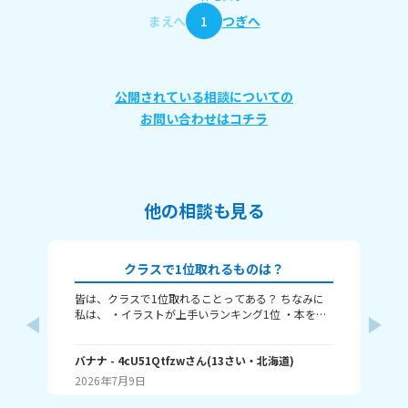
まえへ
1
つぎへ
公開されている相談についての
お問い合わせはコチラ
他の相談も見る
クラスで1位取れるものは？
皆は、クラスで1位取れることってある？ ちなみに
み
私は、 ・イラストが上手いランキング1位 ・本を読
むランキング1位（一番たくさん読む） ・アニメ詳
ふぃ
しいランキング1位 こんな感じ。 皆はどんなランキ
🤍
ングで1位取れる？ 書いてくれたら嬉しいです！ じ
バナナ
- 4cU51Qtfzw
さん
(
13
さい・
北海道
)
(
13
ゃね。
2026年7月9日
20