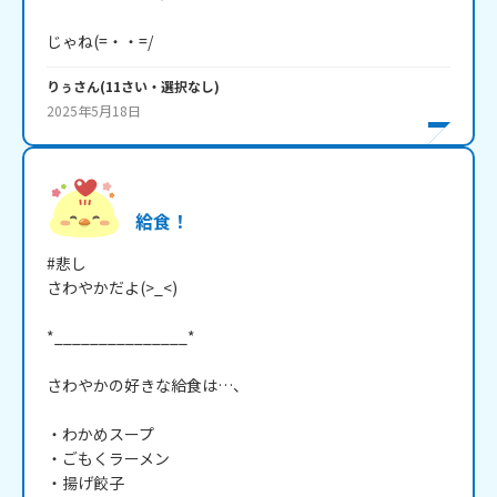
じゃね(=・・=/
りぅ
さん
(
11
さい・
選択なし
)
2025年5月18日
給食！
#悲し

さわやかだよ(>_<)

*_______________*

さわやかの好きな給食は…、

・わかめスープ

・ごもくラーメン

・揚げ餃子
