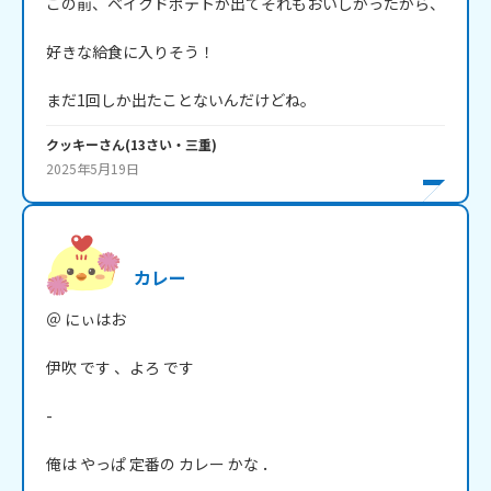
この前、ベイクドポテトが出てそれもおいしかったから、

好きな給食に入りそう！

まだ1回しか出たことないんだけどね。
クッキー
さん
(
13
さい・
三重
)
2025年5月19日
カレー
＠ にぃはお

伊吹 です 、よろ です

-

俺は やっぱ 定番の カレー かな ．
