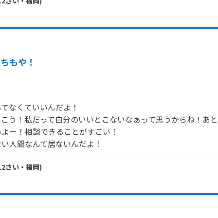
12
さい・
福岡
)
うちもや！
てなくていいんだよ！

いこう！私だって自分のいいとこないなぁって思うからね！あと
よー！相談できることがすごい！

ない人間なんて居ないんだよ！
12
さい・
福岡
)