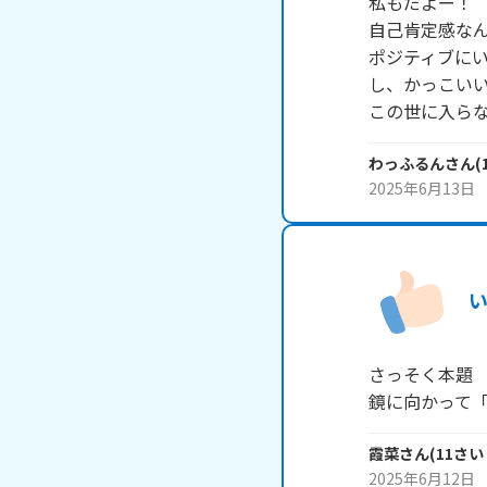
私もだよー！

自己肯定感なん
ポジティブに
し、かっこいい
この世に入ら
わっふるん
さん
(
2025年6月13日
さっそく本題

霞菜
さん
(
11
さい
2025年6月12日