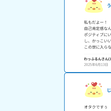
私もだよー！

自己肯定感なん
ポジティブに
し、かっこいい
この世に入ら
わっふるん
さん
(
2025年6月13日
オタクですぅ
