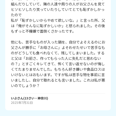
組んだりしていて、隣の人達や周りの人がお父さんを見て
ヒソヒソしたり笑っていたりしていてとても恥ずかしかっ
たので

私が「恥ずかしいからやめて欲しいな。」と言った所、父
は「俺がそんなに恥ずかしいか」と怒られました。その後
もずっと不機嫌で面倒くさかったです。

他にも、苦手なものが入った鍋を、自分でよそえるのにお
父さんが勝手に「お母さんに」よそわせたせいで苦手なも
のがどうしても食べれなくて、残してしまいました。する
と父は「お前さ、作ってもらった人に失礼だと思わない
の？」とすごくキレてきて、怖くて言い返せないのが悔し
くてたまりませんでした。もちろん好き嫌いや食品ロスは
いけないとはおもいます。ですが私は苦手な物を事前に言
いましたし、自分で取れるとも言いました。これは私が悪
いのでしょうか？
いぶ
さん
(
13
さい・
神奈川
)
2025年7月31日