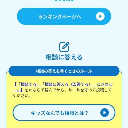
わ！｣とか、｢なんでも暴れればいいと思ってんのか
おめーは！！｣などと叫ばれ、わたしはビクッとしな
がらしばらく同じ場所にずっと座っていました。 そ
ランキングページへ
してその後にお母さんから｢早く出ていって｣と言わ
れ、更には腕を掴まれわたしを玄関に連れていこう
としていました。わたしは流石にこれは取り返しの
つかないことになるのではと思い、焦って｢ごめんな
さい、ごめんなさい｣と謝りました。そしたら、お母
さんの機嫌は治って許して貰えましたが、今までに
言われたことのない言葉や叫び声を聞いたりしたの
で、とても怖かったです。 その後、わたしは寝たの
相談に答える
ですがあまりの怖さに苦しくなってハァハァとなっ
てしまいました。 もう昨日のことですがまだそれを
思い出すと体が震えそうになります。とにかく今ま
でに1番叱られてとても怖かったです。 ちなみにお
相談の答えを書くときのルール
母さんは、普段はわたしのことを嫌っている訳では
なくむしろ可愛がってくれるのですが、今回は酒癖
【「相談する」「相談に答える（回答する）」ときのル
が悪かったからこうなってしまったんだと思いま
ール】
をかならず読んでから、ルールを守って投稿して
す。酔っ払っている人にいちいち口出ししたわたし
が悪かったかもしれませんが、調べてみたら｢出てい
ください。
け｣と言って追い出そうとするのは虐待らしく、もし
かしてわたしのお母さんは実はやばい親なのでは、
とかもしこれからまた同じようなことが起きたらど
キッズなんでも相談とは？
うしよう、と不安になってしまっています。 とにか
くこの経験はトラウマになりました。 とても怖かっ
たので分かりづらい文章になってしまったかもしれ