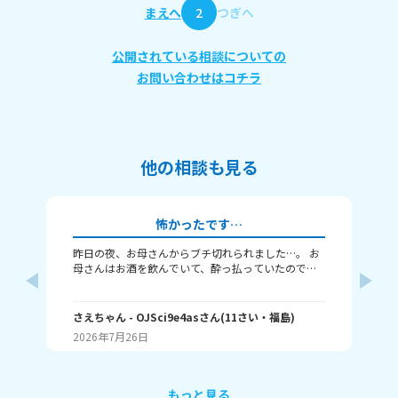
まえへ
2
つぎへ
公開されている相談についての
お問い合わせはコチラ
他の相談も見る
怖かったです…
昨日の夜、お母さんからブチ切れられました…。 お
今日５
母さんはお酒を飲んでいて、酔っ払っていたのです
しようと 思ったらLIN
が(ちなみにほぼ毎晩飲んでいます)、わたしは前から
すけど
ずっとお母さんの酔っ払っている姿にイライラして
さっき 起きてきた弟がお母
しまっていました。(話し方など) それで昨日、また
よ、理
さえちゃん
- OJSci9e4as
さん
(
11
さい・
福島
)
ティ
イライラしてしまいつい何度もイライラした声を出
入れたら 怒るみたい
2026年7月26日
20
していたら、急にお母さんが怒って来て、お母さん
った事
の機嫌がとても悪くなりました。 ただ機嫌が悪いだ
たら私の分の 
けじゃなくて、今までに聞いた事のない叫び声で｢出
も私を無
てけ！！｣と言われました。その他にも、｢気分悪い
が 入っているので入れて欲しいけど 今の状況では無
もっと見る