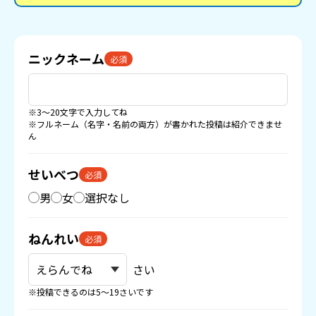
ませんが、慰めの言葉が欲しいです…泣
ニックネーム
必須
※3〜20文字で入力してね
※フルネーム（名字・名前の両方）が書かれた投稿は紹介できませ
ん
せいべつ
必須
男
女
選択なし
ねんれい
必須
さい
※投稿できるのは5〜19さいです