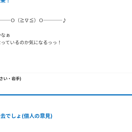
未来！
──Ｏ（≧∇≦）Ｏ────♪

なぁ

っているのか気になるっっ！

さい・
岩手
)
去でしょ(個人の意見)