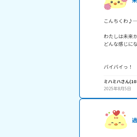
こんちくわ♪─
わたしは未来か
どんな感じにな
バイバイっ！
ミハミハ
さん
(
10
2025年8月5日
過