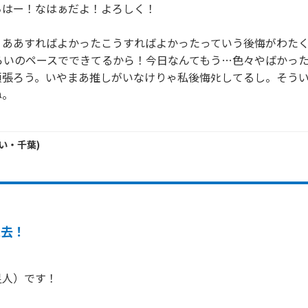
はー！なはぁだよ！よろしく！

！ああすればよかったこうすればよかったっていう後悔がわた
ぐらいのペースでできてるから！今日なんてもう…色々やばかっ
頑張ろう。いやまあ推しがいなけりゃ私後悔ﾀﾋしてるし。そう
。

い・
千葉
)
過去！
人）です！
