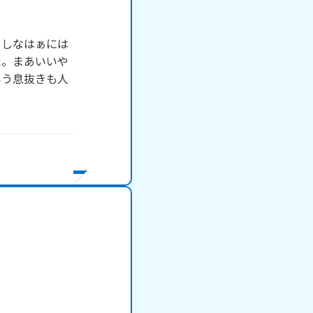
くしなはぁには
た。まあいいや
いう息抜きも人