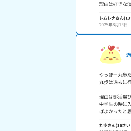
理由は好きな
レムレナ
さん
(
13
2025年8月13日
やっほー丸歩だ
丸歩は過去に行
理由は部活選び
中学生の時に
ばよかったと
丸歩
さん
(
16
さい