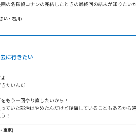
漫画の名探偵コナンの完結したときの最終回の結末が知りたい
さい・
石川
)
過去に行きたい
よ

きたいんだ

をもう一回やり直したいから！

入っていた部活はやめたんだけど後悔していることもあるから
思う！
・
東京
)