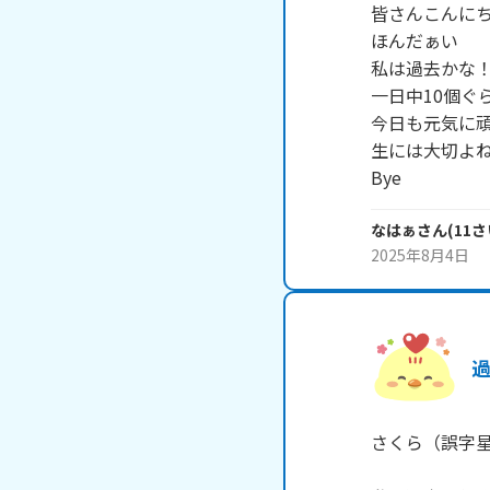
皆さんこんにち
ほんだぁい

私は過去かな
一日中10個
今日も元気に
生には大切よね
Bye
なはぁ
さん
(
11
さ
2025年8月4日
さくら（誤字星