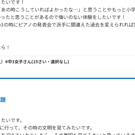
たいです！

「あの時こうしていればよかったな…」と思うことやもっと小
ったと思うことがあるので悔いのない体験をしたいです！

小3の時にピアノの発表会で派手に間違えた過去を変えられれば
なら！
）#中3女子
さん
(
15
さい・
選択なし
)
無題
たいです。

後に行って、その時の文明を見てみたいです。
