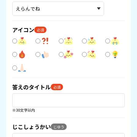
アイコン
必須
答えのタイトル
必須
※30文字以内
じこしょうかい
じゆう