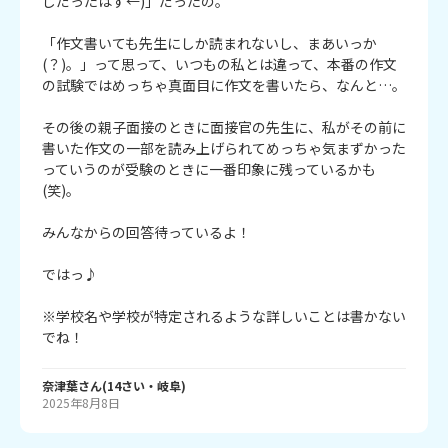
じだったはず←)」だったの。

「作文書いても先生にしか読まれないし、まあいっか
(？)。」って思って、いつもの私とは違って、本番の作文
の試験ではめっちゃ真面目に作文を書いたら、なんと…。

その後の親子面接のときに面接官の先生に、私がその前に
書いた作文の一部を読み上げられてめっちゃ気まずかった
っていうのが受験のときに一番印象に残っているかも
(笑)。

みんなからの回答待っているよ！

ではっ♪

※学校名や学校が特定されるような詳しいことは書かない
でね！
奈津葉
さん
(
14
さい・
岐阜
)
2025年8月8日