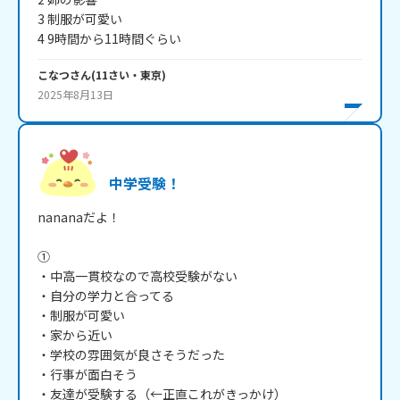
3 制服が可愛い

4 9時間から11時間ぐらい
こなつ
さん
(
11
さい・
東京
)
2025年8月13日
中学受験！
nananaだよ！

①

・中高一貫校なので高校受験がない

・自分の学力と合ってる

・制服が可愛い

・家から近い

・学校の雰囲気が良さそうだった

・行事が面白そう

・友達が受験する（←正直これがきっかけ）
