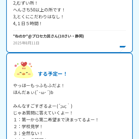
2,むずい所！

へんさち50以上の所です！

3,とくにこだわりはなし！

4,１日５時間！
*ねのか*@プロセ力民
さん
(
10
さい・
静岡
)
2025年8月11日
する予定ー！
やっほーもっふもふだよ！

ほんだぁぃ(`･ω･´)b

みんなすごすぎるよー(´;ω;｀)

じゃあ質問に答えていくよー！

１：第一から第二希望まで決まってるよー！

２：学校見学！

３；全然ない！
