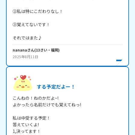
②私は特にこだわりなし！

③覚えてないです！

それではまた♪
nanana
さん
(
13
さい・
福岡
)
2025年8月11日
する予定だよー！
こんねの！ねのかだよ~!

よかったら名前だけでも覚えてねっ!

私は中受する予定！

答えていくよ!

1,決ってます！
