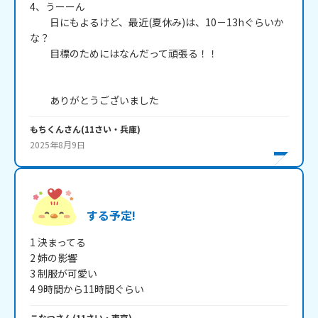
4、うーーん

　　日にもよるけど、最近(夏休み)は、10－13hぐらいか
な？

　　目標のためにはなんだって頑張る！！

もちくん
さん
(
11
さい・
兵庫
)
2025年8月9日
する予定!
1 決まってる

2 姉の影響

3 制服が可愛い

4 9時間から11時間ぐらい
こなつ
さん
(
11
さい・
東京
)