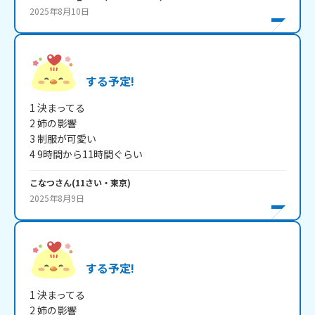
2025年8月10日
する予定!
1 決まってる

2 姉の影響

3 制服が可愛い

4 9時間から11時間ぐらい
こなつ
さん
(
11
さい・
東京
)
2025年8月9日
する予定!
1 決まってる

2 姉の影響
