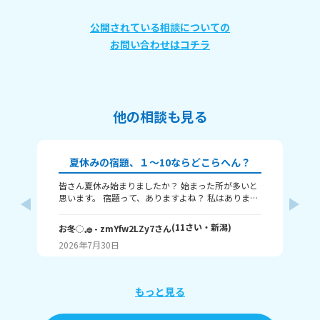
公開されている相談についての
お問い合わせはコチラ
他の相談も見る
夏休みの宿題、１～10ならどこらへん？
皆さん夏休み始まりましたか？ 始まった所が多いと
題
思います。 宿題って、ありますよね？ 私はありま
す！ 1～10までで表すなら、どこまで終わりました
意
か？ 1はまだ終わってないで、10は全部終わったと
な
(
11
さい・
新潟
)
お冬◌𓈒𓐍
- zmYfw2LZy7
さん
めい
いうことです！ 私は6です！ワークと習字と絵が残
2026年7月30日
20
ってるので！ みなさんも教えてください！ それじゃ
が
あまたね☃️
え
もっと見る
あ