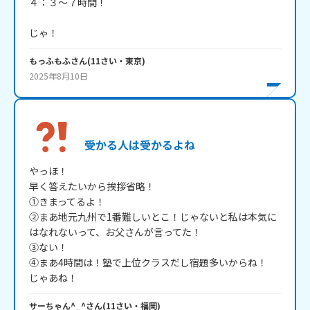
４：３～７時間！

じゃ！
もっふもふ
さん
(
11
さい・
東京
)
2025年8月10日
受かる人は受かるよね
やっほ！

早く答えたいから挨拶省略！

①きまってるよ！

②まあ地元九州で1番難しいとこ！じゃないと私は本気に
はなれないって、お父さんが言ってた！

③ない！

④まあ4時間は！塾で上位クラスだし宿題多いからね！

じゃあね！
サーちゃん^_^
さん
(
11
さい・
福岡
)