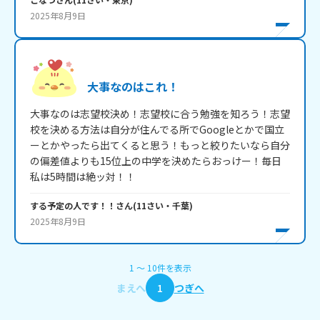
2025年8月9日
大事なのはこれ！
大事なのは志望校決め！志望校に合う勉強を知ろう！志望
校を決める方法は自分が住んでる所でGoogleとかで国立
ーとかやったら出てくると思う！もっと絞りたいなら自分
の偏差値よりも15位上の中学を決めたらおっけー！毎日
私は5時間は絶ッ対！！
する予定の人です！！
さん
(
11
さい・
千葉
)
2025年8月9日
1
〜
10
件
を表示
まえへ
1
つぎへ