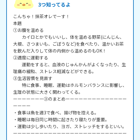
3つ知ってるよ
こんちゃ！抹茶オレでーす！

本題

①お腹を温める

　　カイロとかでもいいし、体を温める野菜(にんじん、
大根、さつまいも、ごぼうなど)を食べたり、温かいお茶
を飲んだ入りして体の内側から温めるのもOK！

②適度に運動する

　　運動をすると、血液のじゅんかんがよくなったり、生
理痛の緩和、ストレス軽減などができる。

③生活習慣を見直す

　　特に食事、睡眠、運動はホルモンバランスに影響し、
生理の状態に大きく関わってくる。

ーーーーーーー③のまとめーーーーーーーーーーーーーー
ーーーー

・食事は魚を週3で食べ、揚げ物を控える。

・睡眠は毎日同じ時間に起きたり寝たりが重要。

・運動は少し歩いたり、ヨガ、ストレッチをするといい。

ーーーーーーーーーーーーーーーーーーーーーーーーーー