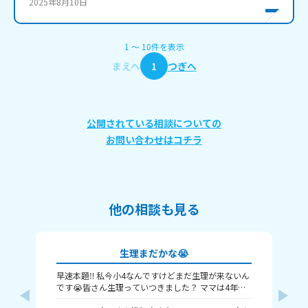
2025年8月10日
1
〜
10
件
を表示
まえへ
1
つぎへ
公開されている相談についての
お問い合わせはコチラ
他の相談も見る
生理まだかな😭
早速本題‼️ 私今小4なんですけどまだ生理が来ないん
昨
です😭皆さん生理っていつきました？ ママは4年生
1
に来たって言ってました🤦‍♀️ 私ももうちょっとで来る
断し