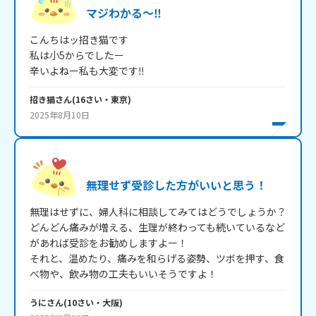
マジわかる～‼︎
こんちはッ招き猫です

私は小5からでしたー

招き猫
さん
(
16
さい・
東京
)
2025年8月10日
無理せず受診した方がいいと思う！
無理はせずに、婦人科に相談してみてはどうでしょうか？

どんどん痛みが増える、生理が終わっても続いているなど
があれば受診をお勧めしますよー！

それと、温めたり、痛みを和らげる姿勢、ツボを押す、食
うに
さん
(
10
さい・
大阪
)