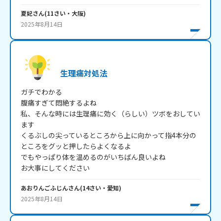
夏妃
さん
(
11
さい・
大阪
)
2025年8月14日
生理痛対処法
ガチでわかる

腹痛すぎて悶絶するよね

私、そんな時には生理痛に効く（らしい）ツボをおしてい
ます

くるぶしの尖っているところから上に向かって指4本分の
ところをグッと押したらよくなるよ

でもやっぱり体を温めるのがいちばん良いよね

お大事にしてください
あおりんごふじん
さん
(
14
さい・
愛知
)
2025年8月14日