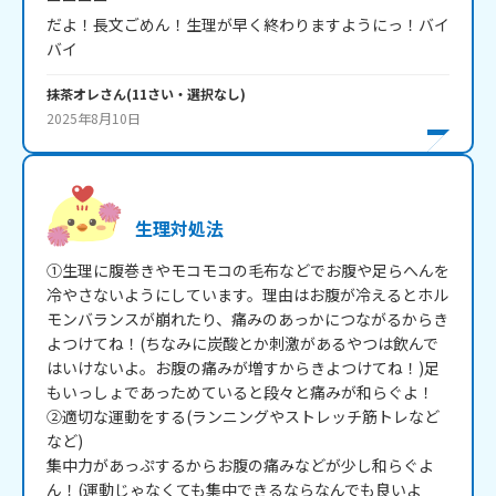
ーーーー

だよ！長文ごめん！生理が早く終わりますようにっ！バイ
バイ
抹茶オレ
さん
(
11
さい・
選択なし
)
2025年8月10日
生理対処法
①生理に腹巻きやモコモコの毛布などでお腹や足らへんを
冷やさないようにしています。理由はお腹が冷えるとホル
モンバランスが崩れたり、痛みのあっかにつながるからき
よつけてね！(ちなみに炭酸とか刺激があるやつは飲んで
はいけないよ。お腹の痛みが増すからきよつけてね！)足
もいっしょであっためていると段々と痛みが和らぐよ！

②適切な運動をする(ランニングやストレッチ筋トレなど
など)

集中力があっぷするからお腹の痛みなどが少し和らぐよ
ん！(運動じゃなくても集中できるならなんでも良いよ