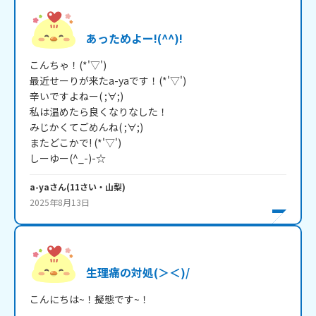
あっためよー!(^^)!
こんちゃ！(*'▽')

最近せーりが来たa-yaです！(*'▽')

辛いですよねー( ;∀;)

私は温めたら良くなりなした！

みじかくてごめんね( ;∀;)

またどこかで! (*'▽')

a-ya
さん
(
11
さい・
山梨
)
2025年8月13日
生理痛の対処(＞＜)/
こんにちは~！擬態です~！
