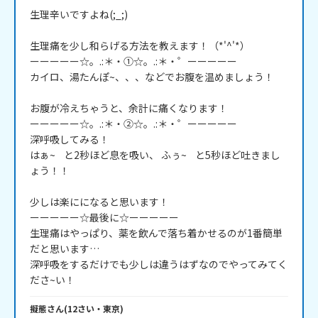
生理辛いですよね(;_;)

生理痛を少し和らげる方法を教えます！（*'^'*）

ーーーーー☆。.:＊・①☆。.:＊・゜ーーーーー

カイロ、湯たんぽ~、、、などでお腹を温めましょう！

お腹が冷えちゃうと、余計に痛くなります！

ーーーーー☆。.:＊・②☆。.:＊・゜ーーーーー

深呼吸してみる！

はぁ~    と2秒ほど息を吸い、 ふぅ~    と5秒ほど吐きまし
ょう！！

少しは楽にになると思います！

ーーーーー☆最後に☆ーーーーー

生理痛はやっぱり、薬を飲んで落ち着かせるのが1番簡単
だと思います…

深呼吸をするだけでも少しは違うはずなのでやってみてく
ださ~い！
擬態
さん
(
12
さい・
東京
)