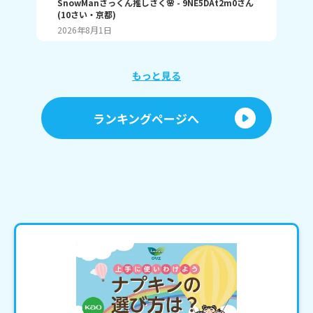
SnowManさっくん推しさく🌸
- 9NE5DAt2m0
さん
て
のかな💦 教えてください🙇‍♀️ 以上さくでした😊
(
10
さい・
京都
)
泣いて
か
い
2026年8月1日
20
もっと見る
ランキングページへ