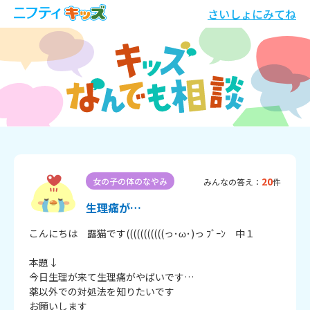
さいしょにみてね
20
女の子の体のなやみ
みんなの答え：
件
生理痛が…
こんにちは　露猫です(((((((((((っ･ω･)っ ﾌﾞｰﾝ　中１

本題↓

今日生理が来て生理痛がやばいです…

薬以外での対処法を知りたいです

お願いします