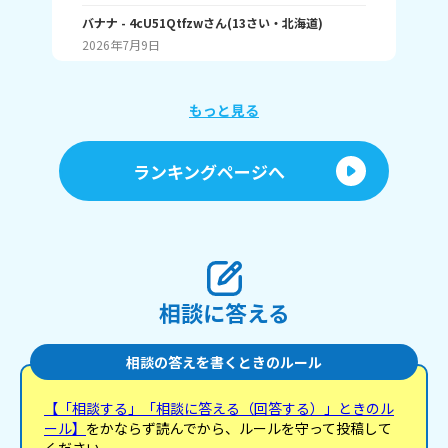
しいランキング1位 こんな感じ。 皆はどんなランキ
何番
ングで1位取れる？ 書いてくれたら嬉しいです！ じ
バナナ
- 4cU51Qtfzw
さん
(
13
さい・
北海道
)
海荷
ゃね。
2026年7月9日
20
もっと見る
ランキングページへ
相談に答える
相談の答えを書くときのルール
【「相談する」「相談に答える（回答する）」ときのル
ール】
をかならず読んでから、ルールを守って投稿して