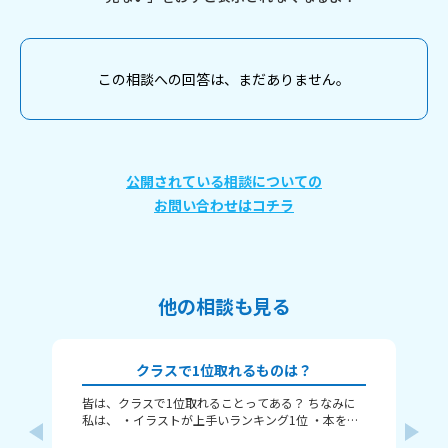
この相談への回答は、まだありません。
公開されている相談についての
お問い合わせはコチラ
他の相談も見る
クラスで1位取れるものは？
皆は、クラスで1位取れることってある？ ちなみに
〈本
私は、 ・イラストが上手いランキング1位 ・本を読
れ
むランキング1位（一番たくさん読む） ・アニメ詳
ということ