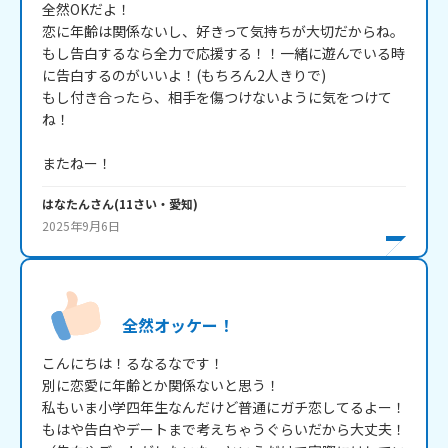
全然OKだよ！

恋に年齢は関係ないし、好きって気持ちが大切だからね。

もし告白するなら全力で応援する！！一緒に遊んでいる時
に告白するのがいいよ！(もちろん2人きりで)

もし付き合ったら、相手を傷つけないように気をつけて
ね！

またねー！
はなたん
さん
(
11
さい・
愛知
)
2025年9月6日
全然オッケー！
こんにちは！るなるなです！

別に恋愛に年齢とか関係ないと思う！

私もいま小学四年生なんだけど普通にガチ恋してるよー！

もはや告白やデートまで考えちゃうぐらいだから大丈夫！
