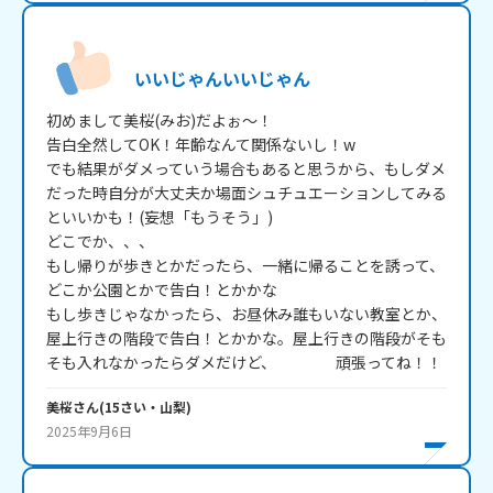
いいじゃんいいじゃん
初めまして美桜(みお)だよぉ～！

告白全然してOK！年齢なんて関係ないし！w

でも結果がダメっていう場合もあると思うから、もしダメ
だった時自分が大丈夫か場面シュチュエーションしてみる
といいかも！(妄想「もうそう」)

どこでか、、、

もし帰りが歩きとかだったら、一緒に帰ることを誘って、
どこか公園とかで告白！とかかな

もし歩きじゃなかったら、お昼休み誰もいない教室とか、
屋上行きの階段で告白！とかかな。屋上行きの階段がそも
そも入れなかったらダメだけど、                  頑張ってね！！
美桜
さん
(
15
さい・
山梨
)
2025年9月6日