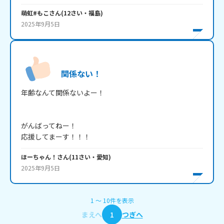
萌虹#もこ
さん
(
12
さい・
福島
)
2025年9月5日
関係ない！
年齢なんて関係ないよー！

がんばってねー！

応援してまーす！！！
ほーちゃん！
さん
(
11
さい・
愛知
)
2025年9月5日
1
〜
10
件
を表示
まえへ
1
つぎへ