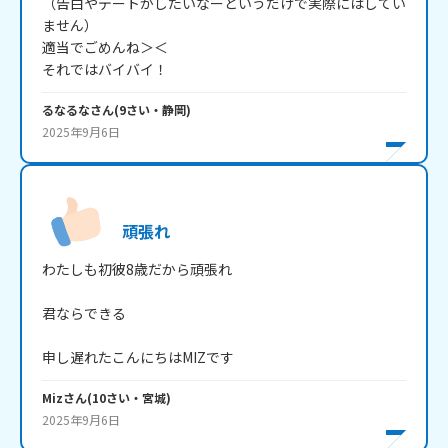
（告白やデートがしたいなーというだけで実際にはしてい
ません）

適当でごめんね＞＜

るなるな
さん
(
9
さい・
静岡
)
2025年9月6日
頑張れ
わたしも初彼8歳だから頑張れ

君ならできる

Miz
さん
(
10
さい・
宮城
)
2025年9月6日