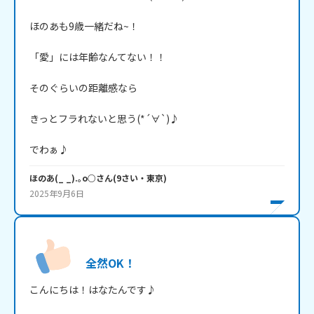
ほのあも9歳一緒だね~！

「愛」には年齢なんてない！！

そのぐらいの距離感なら

きっとフラれないと思う(*´∀`)♪

でわぁ♪
ほのあ(_ _).｡o○
さん
(
9
さい・
東京
)
2025年9月6日
全然OK！
こんにちは！はなたんです♪
