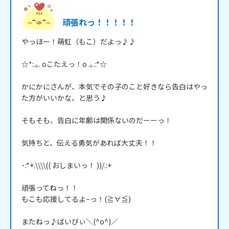
頑張れっ！！！！！
やっほー！萌虹（もこ）だよっ♪♪

☆*:.｡. oこたえっ！o .｡.:*☆

かにかにさんが、本気でその子のこと好きなら告白はやっ
た方がいいかな、と思う♪

そもそも、告白に年齢は関係ないのだーーっ！

気持ちと、伝える勇気があれば大丈夫！！

･:*+.\\\\(( おしまいっ！ ))/.:+

頑張ってねっ！！

もこも応援してるよ~っ！(≧∀≦)

またねっ♪ばいびぃ＼(^o^)／