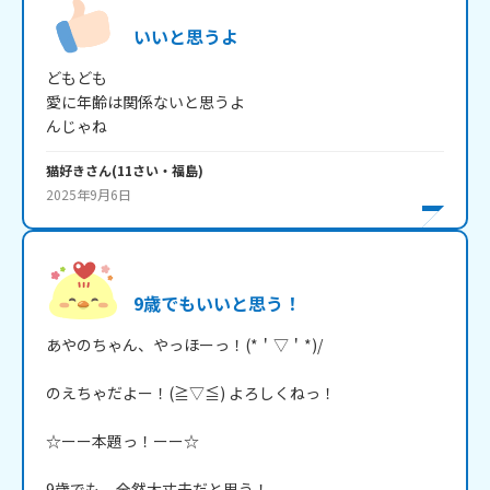
いいと思うよ
どもども

愛に年齢は関係ないと思うよ

んじゃね
猫好き
さん
(
11
さい・
福島
)
2025年9月6日
9歳でもいいと思う！
あやのちゃん、やっほーっ！(*＇▽＇*)/

のえちゃだよー！(≧▽≦) よろしくねっ！

☆ーー本題っ！ーー☆

9歳でも、全然大丈夫だと思う！
