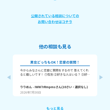
公開されている相談についての
お問い合わせはコチラ
他の相談も見る
男女どっちもOK！恋愛の質問！
今からみなさんに恋愛に質問をするので 答えてくれ
それじ
ると嬉しいです！ ①性別 ②好きな人はいる？ ③好
ル
きなタイプ ④告白された回数 ⑤結婚は何歳にしたい
❓️
か こんな感じだよっ！ ぜひ答えてくれると嬉しいで
~(
す！ 最後まで見てくれてありがとう！ ではバイバ
りりめん
- IWW7rRmpms
さん
(
10
さい・
選択なし
)
幼
ん
イ！
2026年7月30日
20
よね
ね～
あ、
もっと見る