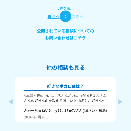
0件を表示
まえへ
2
つぎへ
公開されている相談についての
お問い合わせはコチラ
他の相談も見る
好きなボカロ曲は？
<本題> 世の中にはいろんなボカロ曲があるよね！み
同
んなの好きな曲を教えてほしい♪ 曲名と、好きなと
い
ころをおしえて！ ちなみに僕はヤラララ、おくすり
お
のんでねよう、ジェヘナ、クローバークラブ！(まだ
ふぉーちゅねいと
- y77LltZoCV
さん
(
10
さい・
福島
)
き
も
あるよ それじゃあ、ばいちゃ～
2026年7月26日
20