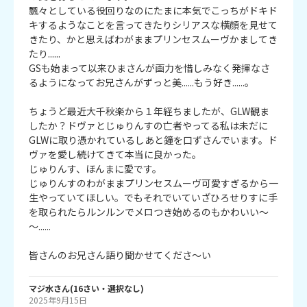
飄々としている役回りなのにたまに本気でこっちがドキド
キするようなことを言ってきたりシリアスな横顔を見せて
きたり、かと思えばわがままプリンセスムーヴかましてき
たり......

GSも始まって以来ひまさんが画力を惜しみなく発揮なさ
るようになってお兄さんがずっと美......もう好き......。

ちょうど最近大千秋楽から１年経ちましたが、GLW観ま
したか？ドヴァとじゅりんすの亡者やってる私は未だに
GLWに取り憑かれているしあと鐘を口ずさんでいます。ド
ヴァを愛し続けてきて本当に良かった。

じゅりんす、ほんまに愛です。

じゅりんすのわがままプリンセスムーヴ可愛すぎるから一
生やっていてほしい。でもそれでいていざひろせりすに手
を取られたらルンルンでメロつき始めるのもかわいい～
～......

皆さんのお兄さん語り聞かせてくださ～い
マジ水
さん
(
16
さい・
選択なし
)
2025年9月15日