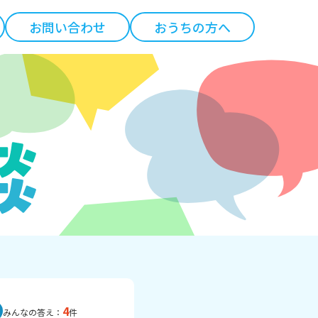
お問い合わせ
おうちの方へ
4
みんなの答え：
件