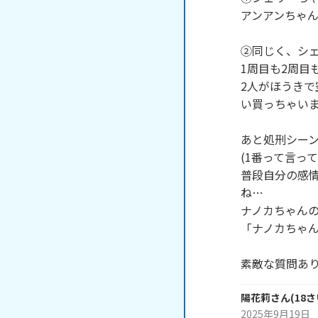
アンアンちゃん
②同じく、シェ
1周目も2周目
2人がほうき
い買っちゃいます(
あと処刑シーン
(1番って言っ
普段自分の感
ね…

ナノカちゃんの
「ナノカちゃん
素敵な質問ありが
陽花莉
さん
(
18
さ
2025年9月19日