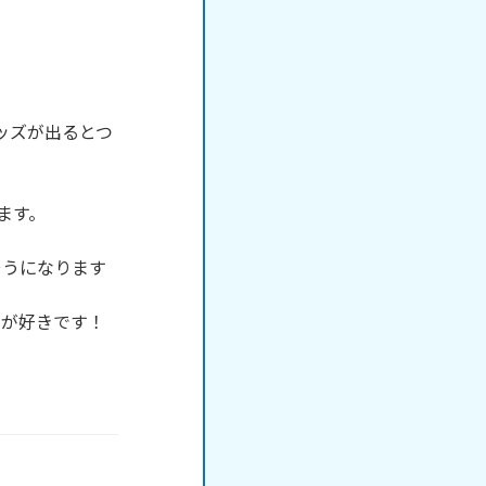
ッズが出るとつ
す。

そうになります
が好きです！
