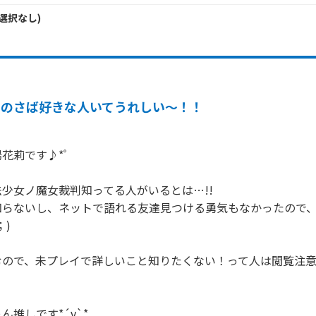
選択なし
)
まのさば好きな人いてうれしい～！！
花莉です♪*ﾟ

少女ノ魔女裁判知ってる人がいるとは…!!

知らないし、ネットで語れる友達見つける勇気もなかったので
)

むので、未プレイで詳しいこと知りたくない！って人は閲覧注
推しです*´v`*
