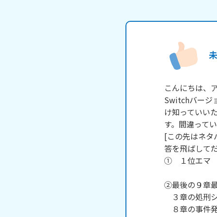
こんにちは、アー
Switchバ
け知っていい
す。間違ってい
[この先はネ
答を飛ばしてだ
①　１位エマ
②最後の９章最
　３章の処刑シ
　８章の事件発