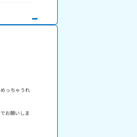
、めっちゃうれ
意でお願いしま