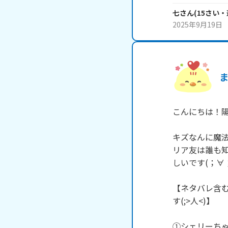
七
さん
(
15
さい・
2025年9月19日
こんにちは！陽
キズなんに魔法
リア友は誰も
しいです(；∀；
【ネタバレ含
す(;>人<)】

①シェリーちゃん