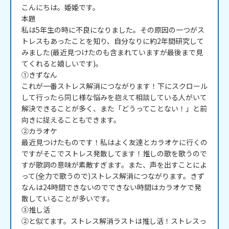
こんにちは。姫姫です。

本題

私は5年生の時に不良になりました。その原因の一つがス
トレスもあったことを知り、自分なりに約2年間研究して
みました(最近見つけたのも含まれていますが最後まで見
てくれると嬉しいです)。

①きずなん

これが一番ストレス解消につながります！下にスクロール
して行ったら同じ様な悩みを抱えて相談している人がいて
解決できることが多く、また「どうってことない！」と前
向きに捉えることもできます。

②カラオケ

最近見つけたものです！私はよく友達とカラオケに行くの
ですがそこでストレス発散してます！推しの歌を歌うので
すが歌詞の意味が素敵すぎます。また、声を出すことによ
って(全力で歌うので)ストレス解消につながります。きず
なんは24時間できないのでできない時間はカラオケで発
散していることが多いです。

③推し活

②と似てます。ストレス解消ラストは推し活！ストレスっ