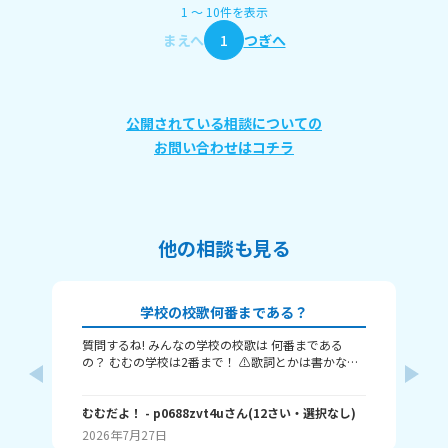
1
〜
10
件
を表示
まえへ
1
つぎへ
公開されている相談についての
お問い合わせはコチラ
他の相談も見る
学校の校歌何番まである？
質問するね! みんなの学校の校歌は 何番まである
私
の？ むむの学校は2番まで！ ⚠️歌詞とかは書かない
校
でね⚠️ またね～(⁠≧⁠▽⁠≦⁠)ノ
校
一
むむだよ！
- p0688zvt4u
さん
(
12
さい・
選択なし
)
で
ハ
員
2026年7月27日
20
委