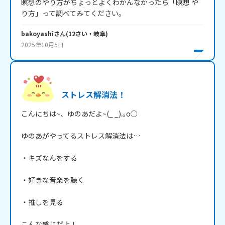
瞑想のやり方がちょっとよくわかんなかったら「瞑想 や
り方」って調べてみてください。
bakoyashi
さん
(
12
さい・
岐阜
)
2025年10月5日
ストレス解消法！
こんにちは~、ゆのあだよ~(_ _).｡o○

ゆのあがやってるストレス解消法は…

・キズなんをする

・好きな音楽を聴く

・推しを見る

こんな感じだよ！
