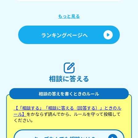
か
に
もっと見る
ランキングページへ
相談に答える
相談の答えを書くときのルール
【「相談する」「相談に答える（回答する）」ときのル
ール】
をかならず読んでから、ルールを守って投稿して
ください。