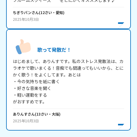
ブルームスクイーズ　　をとにかくオススメします♪
ちぎりパン
さん
(
12
さい・
愛知
)
2025年10月3日
歌って発散だ！
はじめまして、ありんすです。私のストレス発散法は、カ
ラオケで歌いまくる！音痴でも間違ってもいいから、とに
かく歌う！をよくしてます。あとは

・今の気持ちを紙に書く

・好きな音楽を聞く

・軽い運動をする

がおすすめです。
ありんす
さん
(
13
さい・
大阪
)
2025年10月3日