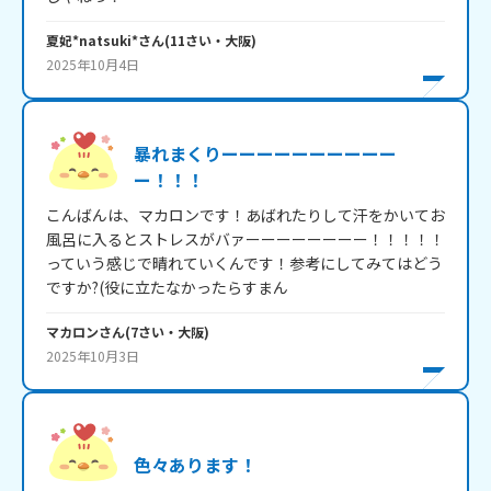
夏妃*natsuki*
さん
(
11
さい・
大阪
)
2025年10月4日
暴れまくりーーーーーーーーーー
ー！！！
こんばんは、マカロンです！あばれたりして汗をかいてお
風呂に入るとストレスがバァーーーーーーーー！！！！！
っていう感じで晴れていくんです！参考にしてみてはどう
ですか?(役に立たなかったらすまん
マカロン
さん
(
7
さい・
大阪
)
2025年10月3日
色々あります！