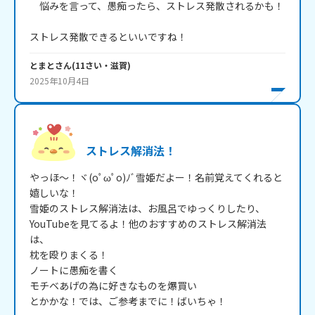
　悩みを言って、愚痴ったら、ストレス発散されるかも！

ストレス発散できるといいですね！
とまと
さん
(
11
さい・
滋賀
)
2025年10月4日
ストレス解消法！
やっほ～！ヾ(oﾟωﾟo)ﾉﾞ雪姫だよー！名前覚えてくれると
嬉しいな！

雪姫のストレス解消法は、お風呂でゆっくりしたり、
YouTubeを見てるよ！他のおすすめのストレス解消法
は、

枕を殴りまくる！

ノートに愚痴を書く

モチベあげの為に好きなものを爆買い

とかかな！では、ご参考までに！ばいちゃ！