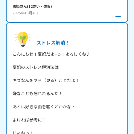
雪姫
さん
(
12
さい・
佐賀
)
2025年10月4日
ストレス解消！
こんにちわ！夏妃だよ~っ！よろしくね♪

夏妃のストレス解消法は…

キズなんをやる（見る）ことだよ！

嫌なことも忘れれるんだ！

あとは好きな曲を聴くとかかな…

よければ参考に！

じゃねっ！