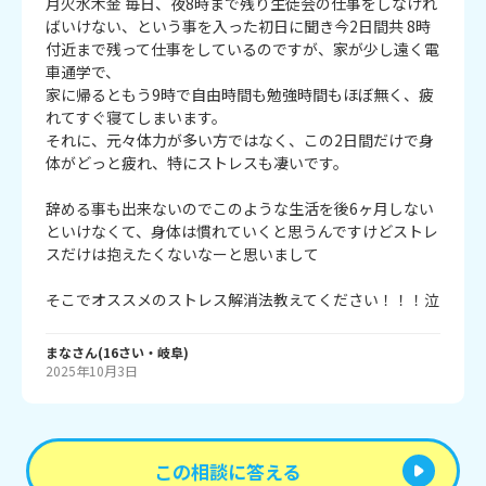
月火水木金 毎日、夜8時まで残り生徒会の仕事をしなけれ
ばいけない、という事を入った初日に聞き今2日間共 8時
付近まで残って仕事をしているのですが、家が少し遠く電
車通学で、

家に帰るともう9時で自由時間も勉強時間もほぼ無く、疲
れてすぐ寝てしまいます。

それに、元々体力が多い方ではなく、この2日間だけで身
体がどっと疲れ、特にストレスも凄いです。

辞める事も出来ないのでこのような生活を後6ヶ月しない
といけなくて、身体は慣れていくと思うんですけどストレ
スだけは抱えたくないなーと思いまして

そこでオススメのストレス解消法教えてください！！！泣
まな
さん
(
16
さい・
岐阜
)
2025年10月3日
この相談に答える