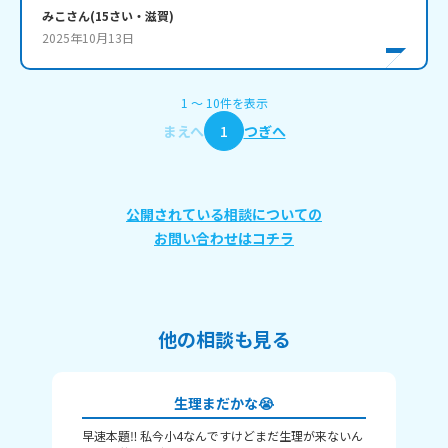
みこ
さん
(
15
さい・
滋賀
)
2025年10月13日
1
〜
10
件
を表示
まえへ
1
つぎへ
公開されている相談についての
お問い合わせはコチラ
他の相談も見る
生理まだかな😭
早速本題‼️ 私今小4なんですけどまだ生理が来ないん
早