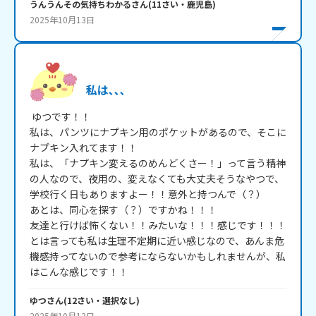
うんうんその気持ちわかる
さん
(
11
さい・
鹿児島
)
2025年10月13日
私は､､､
 ゆつです！！

私は、パンツにナプキン用のポケットがあるので、そこに
ナプキン入れてます！！

私は、「ナプキン変えるのめんどくさー！」って言う精神
の人なので、夜用の、変えなくても大丈夫そうなやつで、
学校行く日もありますよー！！意外と持つんで（？）

あとは、同心を探す（？）ですかね！！！

友達と行けば怖くない！！みたいな！！！感じです！！！

とは言っても私は生理不定期に近い感じなので、あんま危
機感持ってないので参考にならないかもしれませんが、私
はこんな感じです！！
ゆつ
さん
(
12
さい・
選択なし
)
2025年10月13日