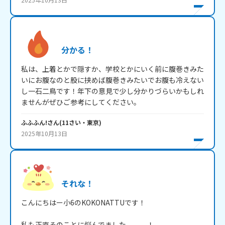
分かる！
私は、上着とかで隠すか、学校とかにいく前に腹巻きみた
いにお腹なのと股に挟めば腹巻きみたいでお腹も冷えない
し一石二鳥です！年下の意見で少し分かりづらいかもしれ
ませんがぜひご参考にしてください。
ふふふん!
さん
(
11
さい・
東京
)
2025年10月13日
それな！
こんにちはー小6のKOKONATTUです！

私も正直そのことに悩んでました、、、！
