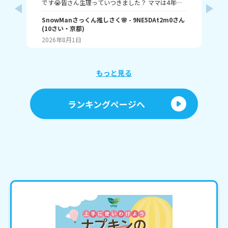
です😭皆さん生理っていつきました？ ママは4年生
お
に来たって言ってました🤦‍♀️ 私ももうちょっとで来る
来て
SnowManさっくん推しさく🌸
- 9NE5DAt2m0
さん
で
のかな💦 教えてください🙇‍♀️ 以上さくでした😊
(
10
さい・
京都
)
ミ
2026年8月1日
20
もっと見る
ランキングページへ