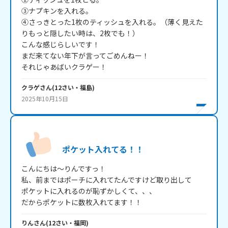
③ナプキンを入れる。

④さっきとった1枚のティッシュを入れる。（薄く見えた
りもっと隠したい時は、2枚でも！）

こんな感じらしいです！

まだ来てない年下が言ってごめんねー！

それじゃあばいクラゲー！
クラゲ
さん
(
12
さい・
福島
)
2025年10月15日
ポケット入れてる！！
こんにちは～りんですっ！

私、前まではポーチに入れてたんですけど取り出して

ポケットに入れるのが恥ずかしくて、、、

だからポケットに数枚入れてます！！
りん
さん
(
12
さい・
福岡
)