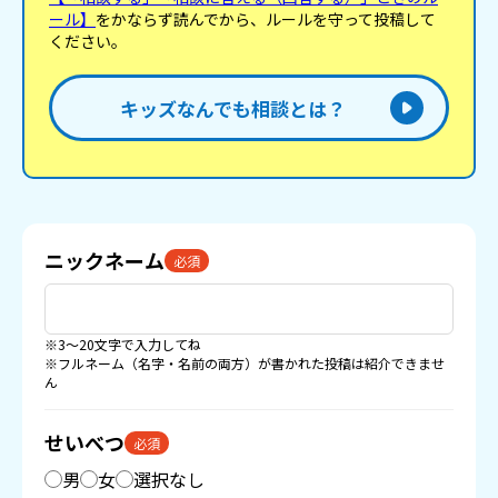
ール】
をかならず読んでから、ルールを守って投稿して
ください。
キッズなんでも相談とは？
ニックネーム
必須
※3〜20文字で入力してね
※フルネーム（名字・名前の両方）が書かれた投稿は紹介できませ
ん
せいべつ
必須
男
女
選択なし