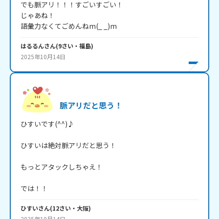
でも脈アリ！！！すごいすごい！

じゃあね！

語彙力なくてごめんねm(_ _)m
はるるん
さん
(
9
さい・
福島
)
2025年10月14日
脈アリだと思う！
ひすいです(^^)♪

ひすいは絶対脈アリだと思う！

もっとアタックしちゃえ！

では！！
ひすい
さん
(
12
さい・
大阪
)
2025年10月14日