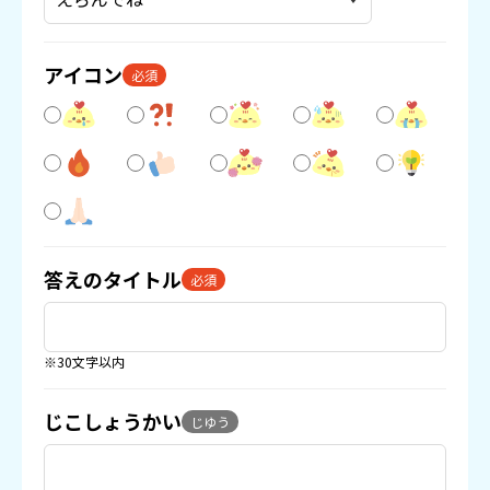
アイコン
必須
答えのタイトル
必須
※30文字以内
じこしょうかい
じゆう