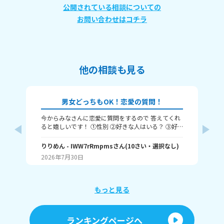
公開されている相談についての
お問い合わせはコチラ
他の相談も見る
男女どっちもOK！恋愛の質問！
今からみなさんに恋愛に質問をするので 答えてくれ
それじ
ると嬉しいです！ ①性別 ②好きな人はいる？ ③好
ル
きなタイプ ④告白された回数 ⑤結婚は何歳にしたい
❓️
か こんな感じだよっ！ ぜひ答えてくれると嬉しいで
りりめん
- IWW7rRmpms
さん
(
10
さい・
選択なし
)
幼
~(
す！ 最後まで見てくれてありがとう！ ではバイバ
2026年7月30日
ん
20
イ！
よね
ね～
あ、
もっと見る
ランキングページへ