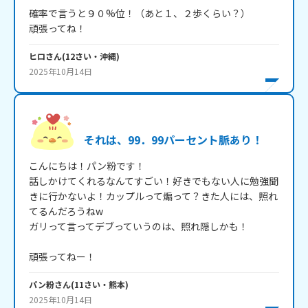
確率で言うと９０%位！（あと１、２歩くらい？）

頑張ってね！
ヒロ
さん
(
12
さい・
沖縄
)
2025年10月14日
それは、99．99パーセント脈あり！
こんにちは！パン粉です！

話しかけてくれるなんてすごい！好きでもない人に勉強聞
きに行かないよ！カップルって煽って？きた人には、照れ
てるんだろうねw

ガリって言ってデブっていうのは、照れ隠しかも！

頑張ってねー！
パン粉
さん
(
11
さい・
熊本
)
2025年10月14日