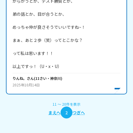
からかうとか、テスト勝負とか、

弟の話とか、目が合うとか、

めっちゃ仲が良さそうでいいですね~！

まぁ、あと２歩（笑）ってとこかな？

って私は思います！！

以上ですっ！（U・x・U） 
りんね。
さん
(
11
さい・
神奈川
)
2025年10月14日
11
〜
20
件
を表示
まえへ
2
つぎへ