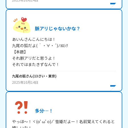
脈アリじゃないかな？
あいんさんこんにちは！

九尾の狐だよ( ｀・∀・´)ﾉﾖﾛｼｸ

【本題】

それ脈アリだと思うよ！

それではまたきずなんで！
九尾の狐
さん
(
13
さい・
東京
)
2025年10月14日
多分…！
やっほ～！ヾ(oﾟωﾟo)ﾉﾞ雪姫だよー！名前覚えてくれると
嬉しいな！
