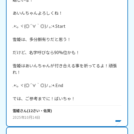
あいんちゃんよろしくね！

.+:｡ ヾ(◎´∀｀◎)ﾉ ｡:+.Start

雪姫は、多分脈有りだと思う！

だけど、名字呼びなら90%位かも！

雪姫はあいんちゃんが付き合える事を祈ってるよ！頑張
れ！

.+:｡ ヾ(◎´∀｀◎)ﾉ ｡:+.End

では、ご参考までに！ばいちゃ！
雪姫
さん
(
12
さい・
佐賀
)
2025年10月14日