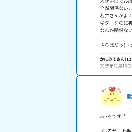
大きい口でお腹
全然関係ないこ
若井さんがよく
ギターなのに笑
なんか関係ない
さらばだっ( ・x
かにみそ
さん
(
12
2025年11月16日
歌
あ~るです.:*

あ~るが「上手