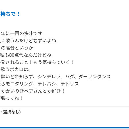
気持ちで！
年に一回の快斗です

く歌うんだけどむずいよね

の高音というか

私も80点代なんだけどね

発されること！もう気持ちでいく！

歌うボカロは、

酔いどれ知らず、シンデレラ、バグ、ダーリンダンス

らモニタリング、テレパシ、テトリス

んとかかいりきベアさんとか好き！

頑張ってね！
・
選択なし
)