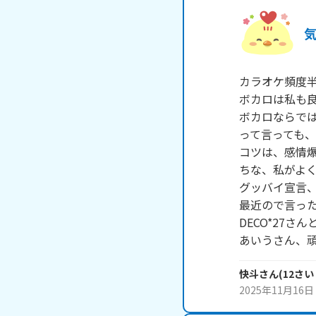
カラオケ頻度半
ボカロは私も良
ボカロならでは
って言っても、
コツは、感情爆
ちな、私がよく
グッバイ宣言、
最近ので言った
DECO*27さ
あいうさん、
快斗
さん
(
12
さい
2025年11月16日