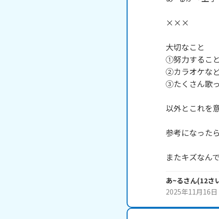
×××

大切なこと

①努力すること
②カラオケなど
③たくさん歌っ
以外とこれを意
参考になったら
またキズなん
あ~る
さん
(
12
さ
2025年11月16日