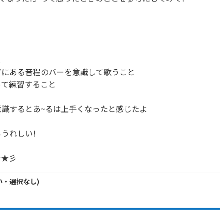


にある音程のバーを意識して歌うこと

て練習すること

識するとあ~るは上手くなったと感じたよ

うれしい!

で★彡
い・
選択なし
)