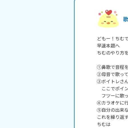
どもー！ちむで
早速本題へ

ちむのやり方を
①鼻歌で音程を
②母音で歌って
③ボイトレさん
　ここでポイン
　フツーに歌っ
④カラオケに行
⑤自分の出来な
これを繰り返す
ちむは
