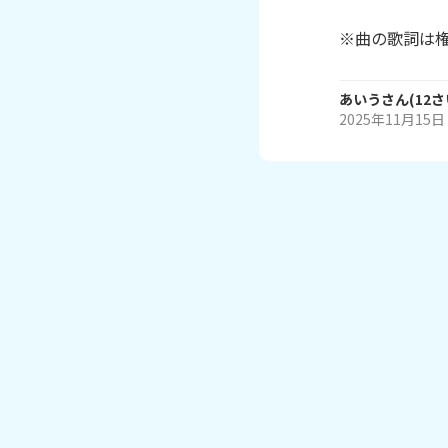
※曲の歌詞は
あいう
さん
(
12
さ
2025年11月15日