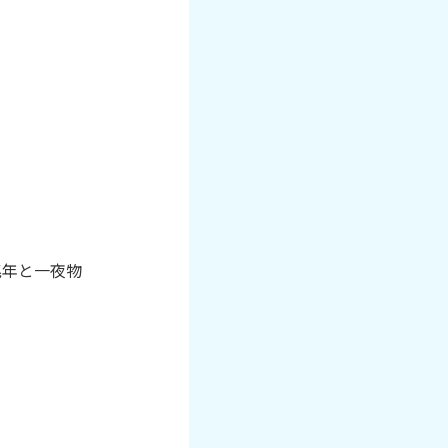
兆年と一夜物