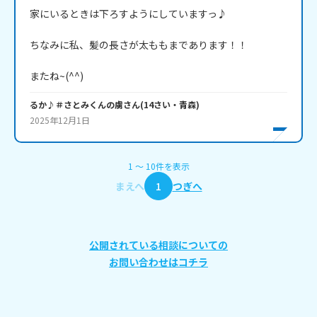
家にいるときは下ろすようにしていますっ♪

ちなみに私、髪の長さが太ももまであります！！

またね~(^^)
るか♪＃さとみくんの虜
さん
(
14
さい・
青森
)
2025年12月1日
1
〜
10
件
を表示
まえへ
1
つぎへ
公開されている相談についての
お問い合わせはコチラ