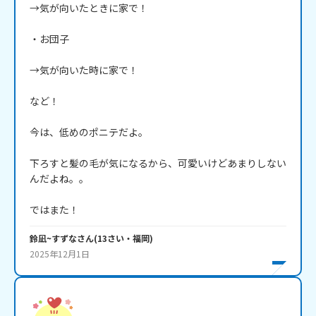
→気が向いたときに家で！

・お団子

→気が向いた時に家で！

など！

今は、低めのポニテだよ。

下ろすと髪の毛が気になるから、可愛いけどあまりしない
んだよね。。

ではまた！
鈴凪~すずな
さん
(
13
さい・
福岡
)
2025年12月1日