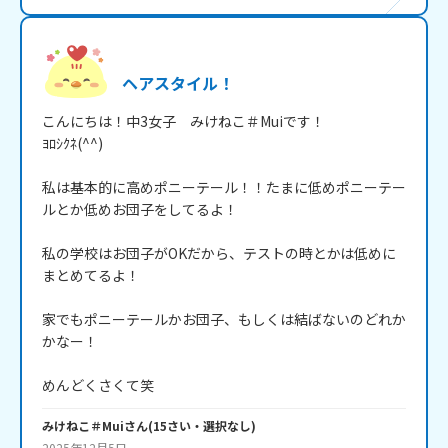
ヘアスタイル！
こんにちは！中3女子　みけねこ＃Muiです！

ﾖﾛｼｸﾈ(^^)

私は基本的に高めポニーテール！！たまに低めポニーテー
ルとか低めお団子をしてるよ！

私の学校はお団子がOKだから、テストの時とかは低めに
まとめてるよ！

家でもポニーテールかお団子、もしくは結ばないのどれか
かなー！

めんどくさくて笑
みけねこ＃Mui
さん
(
15
さい・
選択なし
)
2025年12月5日