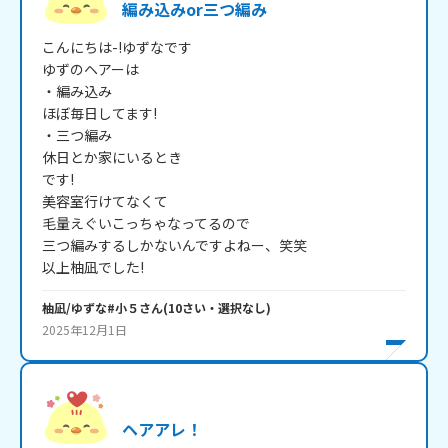
編み込みor三つ編み
こんにちは-!ゆずなです

ゆずのヘアーは

・編み込み

ほぼ毎日してます!

・三つ編み

休日とか家にいるとき

です!

美容室行けてなくて

毛量えぐいこっちゃなってるので

三つ編みするしかないんですよねー、笑笑

以上柚凪でした!
柚凪/ゆずな#小５
さん
(
10
さい・
選択なし
)
2025年12月1日
ヘアアレ！