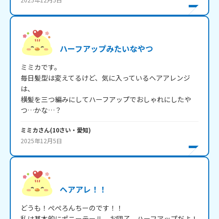
ハーフアップみたいなやつ
ミミカです。

毎日髪型は変えてるけど、気に入っているヘアアレンジ
は、

横髪を三つ編みにしてハーフアップでおしゃれにしたや
つ…かな…？
ミミカ
さん
(
10
さい・
愛知
)
2025年12月5日
ヘアアレ！！
どうも！ぺぺろんちーのです！！

私は基本的にポニーテール、お団子、ハーフアップだよ！
