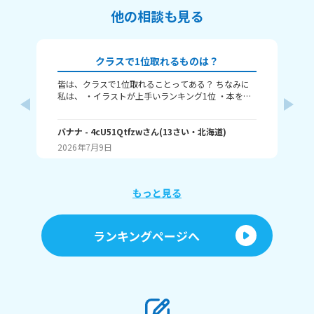
他の相談も見る
クラスで1位取れるものは？
皆は、クラスで1位取れることってある？ ちなみに
み
私は、 ・イラストが上手いランキング1位 ・本を読
むランキング1位（一番たくさん読む） ・アニメ詳
ふぃ
しいランキング1位 こんな感じ。 皆はどんなランキ
🤍
ングで1位取れる？ 書いてくれたら嬉しいです！ じ
バナナ
- 4cU51Qtfzw
さん
(
13
さい・
北海道
)
(
13
ゃね。
2026年7月9日
20
もっと見る
ランキングページへ