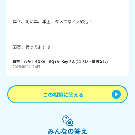
年下、同い年、年上、タメ口など大歓迎 !

回答、待ってます ♪
苺華｜もか｜MOKA｜#Q+A=Key
さん
(
11
さい・
選択なし
)
2025年11月24日
この相談に答える
みんなの答え