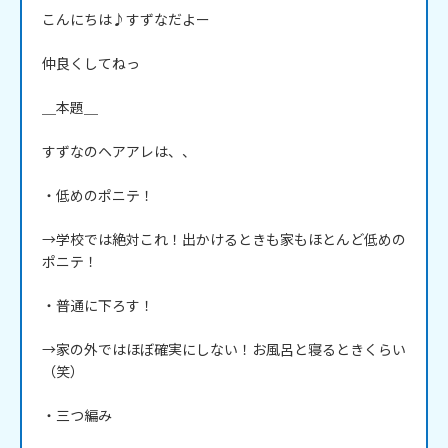
こんにちは♪すずなだよー

仲良くしてねっ

＿本題＿

すずなのヘアアレは、、

・低めのポニテ！

→学校では絶対これ！出かけるときも家もほとんど低めの
ポニテ！

・普通に下ろす！

→家の外ではほぼ確実にしない！お風呂と寝るときくらい
（笑）

・三つ編み
