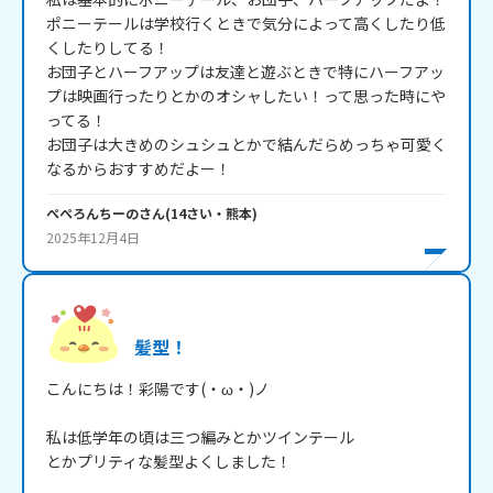
ポニーテールは学校行くときで気分によって高くしたり低
くしたりしてる！

お団子とハーフアップは友達と遊ぶときで特にハーフアッ
プは映画行ったりとかのオシャしたい！って思った時にや
ってる！

お団子は大きめのシュシュとかで結んだらめっちゃ可愛く
なるからおすすめだよー！
ぺぺろんちーの
さん
(
14
さい・
熊本
)
2025年12月4日
髪型！
こんにちは！彩陽です(・ω・)ノ

私は低学年の頃は三つ編みとかツインテール

とかプリティな髪型よくしました！
