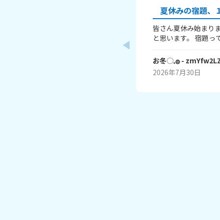
夏休みの宿題、１
皆さん夏休み始まりま
と思います。 宿題って、ありますよね？ 私はあり
ます！ 1～10までで表すなら、どこまで終わりま
したか？ 1はまだ終わってないで、10は全部終わ
お冬◌𓈒𓐍
- zmYfw2L
ったということです！ 私は6です！ワークと習
2026年7月30日
絵が残ってるので！ みなさんも教えてください！
それじゃあまたね☃️