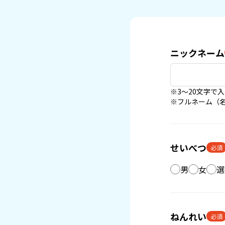
ニックネーム
※3〜20文字で
※フルネーム（
せいべつ
必須
男
女
選
ねんれい
必須