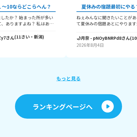
～10ならどこらへん？
夏休みの宿題最初にやる
したか？ 始まった所が多い
ねぇみんなに聞きたいことがあ
て夏休みの宿題あとにやります
にやりますか？ ちなめにわた
す！みんなのいけんも聞きたい
(
11
さい・
新潟
)
Zy7
さん
🌙月奈
- pNOyBNRPd8
さん
(
10
字と
その理由も聞きたいです！
2026年8月4日
もっと見る
ランキングページへ