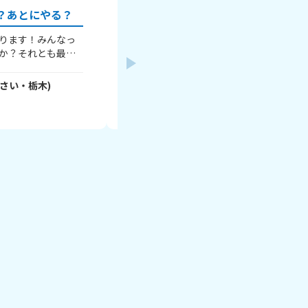
？あとにやる？
受験が怖い
ります！みんなっ
こんにちは。私は5年生で受験生として
か？それとも最初
張る時だと思います。今全然成績良くな
しは最初にやるはで
けど家族からはめっちゃ難しいところに
です！よかったら
いって言われます。確かに私も学校には
さい・
栃木
)
Sakuraもち
- t5OF0ItNAO
さん
(
10
さい
じてるんですけどやっぱり今の状態から
2026年7月31日
っごい難しそうに感じるから怖くてこう
が本当に嫌になって結局勉強も進まなく
うんです。ここで先輩だけにどうやって
かとかどういう風に乗り越えてきたとか
を教えて欲しいです。何か教えてくださ