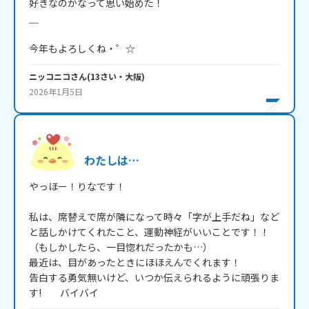
好きなのかなって思い始めた！

＿

今年もよろしくね・゜☆
ニッコニコ
さん
(
13
さい・
大阪
)
2026年1月5日
わたしは…
やっほー！りなです！

私は、席替えで席が隣になって時々「字が上手だね」など
と話しかけてくれたこと、運動神経がいいことです！！
（もしかしたら、一目惚れだったかも…）

最近は、目があったときにほほえんでくれます！

告白する勇気無いけど、いつか伝えられるように頑張りま
す!         バイバイ