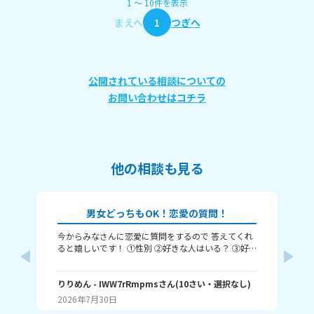
1
〜
10
件
を表示
まえへ
1
つぎへ
公開されている相談についての
お問い合わせはコチラ
他の相談も見る
男女どっちもOK！恋愛の質問！
今からみなさんに恋愛に質問をするので 答えてくれ
それじ
ると嬉しいです！ ①性別 ②好きな人はいる？ ③好
ル
きなタイプ ④告白された回数 ⑤結婚は何歳にしたい
❓️
か こんな感じだよっ！ ぜひ答えてくれると嬉しいで
~(
す！ 最後まで見てくれてありがとう！ ではバイバ
りりめん
- IWW7rRmpms
さん
(
10
さい・
選択なし
)
幼
ん
イ！
2026年7月30日
20
よね