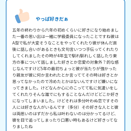
やっぱ好きだぁ
五年の終わりから六年の初めくらいに好きになり始めまし
た一番の思い出は一緒に学級委員になったことですね彼は
A型で私が大変そうなことをやってくれたり彼が休んだ直
後に話し合いがあるときも文句言いつつ手伝ってくれたり
してくれましたその時が4年生で馴れ馴れしく話したり東
方の事について話しました好きとか恋愛の対象外？的な感
じなんですけど5年の最初ちょっと彼が当たりが強かった
り親友が彼に何か言われたとか言っててその時は好きとか
思ってなかったので冷めたとかはないんですけど嫌いにな
ってきました。けどなんか心にのこってて私に気遣いをし
てくれたりそんな誰でにもすることなんだけどどこか好き
になってしまいました。けどそれは多分叶わぬ恋ですその
人には好きな人がいるんです（多分）その好きな人とと彼
は両思いのはずだから私は叶わないのは分かってるけど、
彼を目で追ってしまったり口悪い時もあるけど好きってな
りましたね