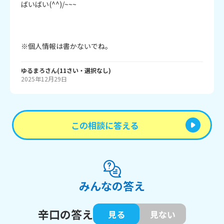
ばいばい(^^)/~~~

※個人情報は書かないでね。
ゆるまろ
さん
(
11
さい・
選択なし
)
2025年12月29日
この相談に答える
みんなの答え
辛口の答え
見る
見ない