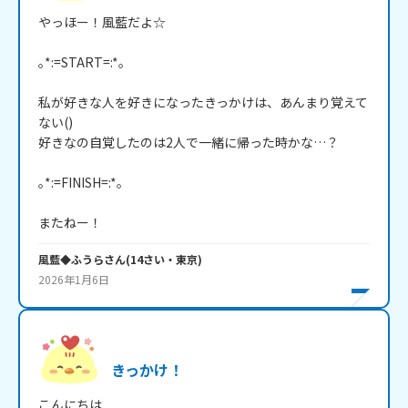
やっほー！風藍だよ☆

｡*:=START=:*｡

私が好きな人を好きになったきっかけは、あんまり覚えて
ない()

好きなの自覚したのは2人で一緒に帰った時かな…？

｡*:=FINISH=:*｡

またねー！
風藍◆ふうら
さん
(
14
さい・
東京
)
2026年1月6日
きっかけ！
こんにちは
