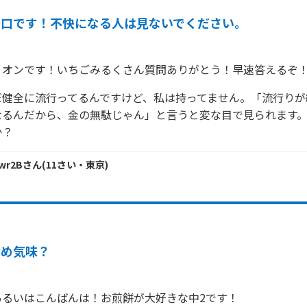
辛口です！不快になる人は見ないでください。
リオンです！いちごみるくさん質問ありがとう！早速答えるぞ
だ健全に流行ってるんですけど、私は持ってません。「流行りが
なるんだから、金の無駄じゃん」と言うと変な目で見られます
か？
wr2B
さん
(
11
さい・
東京
)
冷め気味？
あるいはこんばんは！お煎餅が大好きな中2です！