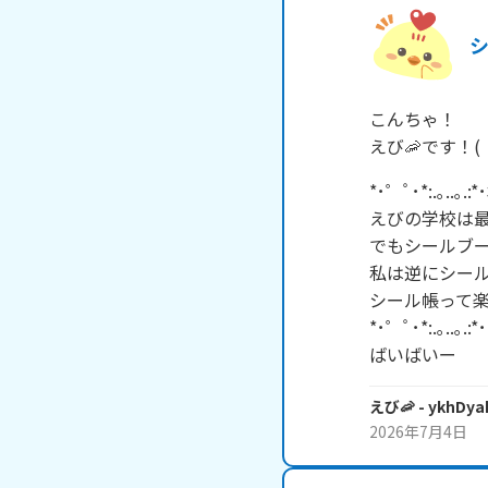
こんちゃ！

*･゜ﾟ･*:.｡..｡.:*
えびの学校は最
でもシールブー
私は逆にシール
シール帳って楽
*･゜ﾟ･*:.｡..｡.:*･
ばいばいー
えび🦐
- ykhDya
2026年7月4日