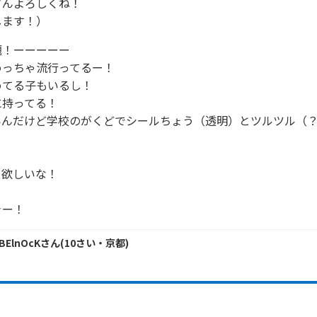
んよろしくね！

します！）
！ーーーーー

っちゃ流行ってるー！

てる子もいるし！

持ってる！

いんだけど学校のがくどでシールちょう（透明）とツルツル（
欲しいな！

ャー！
dBElnOcK
さん
(
10
さい・
京都
)