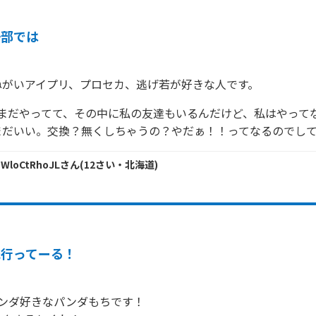
一部では
ねがいアイプリ、プロセカ、逃げ若が好きな人です。
でまだやってて、その中に私の友達もいるんだけど、私はやって
まだいい。交換？無くしちゃうの？やだぁ！！ってなるのでし
 WloCtRhoJL
さん
(
12
さい・
北海道
)
流行ってーる！
とパンダ好きなパンダもちです！
