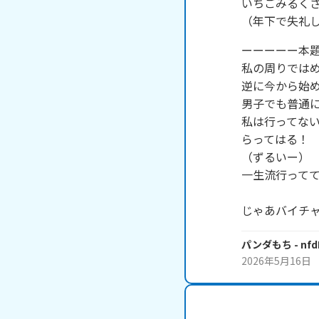
いちごみるくさ
（年下で失礼
ーーーーー本題
私の周りではめ
逆に今から始め
男子でも普通に
私は行ってな
らってはる！

（ずるいー）

一生流行ってて
じゃあバイチ
パンダもち
- nf
2026年5月16日