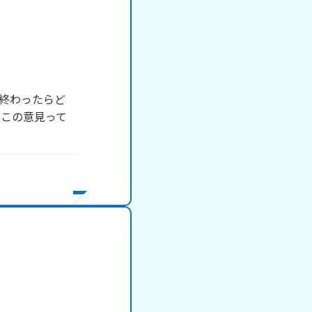
！
終わったらど
。この意見って