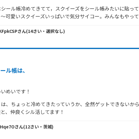
はシール帳冷めてきてて，スクイーズをシール帳みたいに貼って
よ～可愛いスクイーズいっぱいで気分サイコー。みんなもやっ
xKFpkCSP
さん
(
14
さい・
選択なし
)
シール帳は、
めいめいです！
りは、ちょっと冷めてきたっていうか、全然ゲットできないか
族と、仲良くシル活してます！
9Hqe7O
さん
(
12
さい・
茨城
)