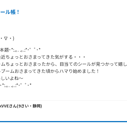
シール帳！
･本題･*:.｡. .｡.:*･゜ﾟ･*

近ちょっとおさまってきた気がする・・・

ムちょっとおさまったから、目当てのシールが見つかって嬉し
ブームおさまってきた頃からハマり始めました！

しいよね～

･*:.｡. .｡.:*･゜ﾟ･*

kVVE
さん
(
9
さい・
静岡
)