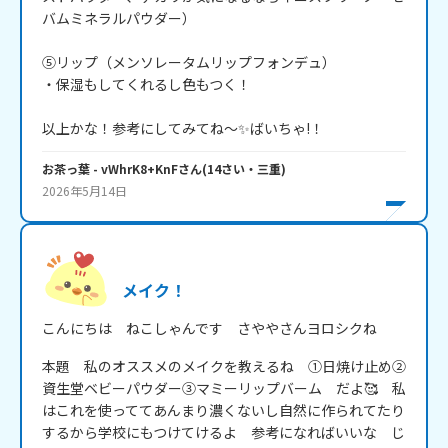
バムミネラルパウダー）

⑤リップ（メンソレータムリップフォンデュ）

・保湿もしてくれるし色もつく！

以上かな！参考にしてみてね～✨️ばいちゃ!！
お茶っ葉
- vWhrK8+KnF
さん
(
14
さい・
三重
)
2026年5月14日
メイク！
こんにちは　ねこしゃんです　さややさんヨロシクね
本題　私のオススメのメイクを教えるね　①日焼け止め②
資生堂ベビーパウダー③マミーリップバーム　だよ🥰　私
はこれを使っててあんまり濃くないし自然に作られてたり
するから学校にもつけてけるよ　参考になればいいな　じ