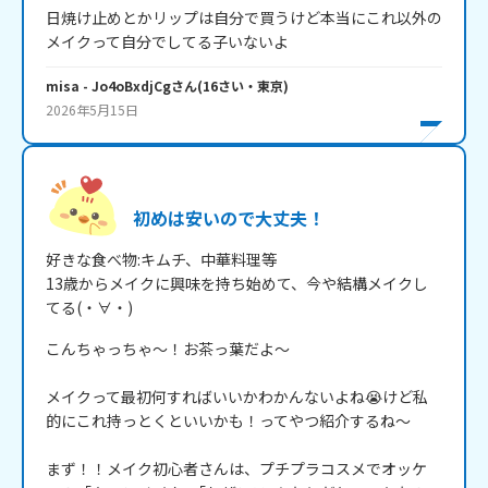
日焼け止めとかリップは自分で買うけど本当にこれ以外の
メイクって自分でしてる子いないよ
misa
- Jo4oBxdjCg
さん
(
16
さい・
東京
)
2026年5月15日
初めは安いので大丈夫！
好きな食べ物:キムチ、中華料理等

13歳からメイクに興味を持ち始めて、今や結構メイクし
てる(・∀・)
こんちゃっちゃ～！お茶っ葉だよ～

メイクって最初何すればいいかわかんないよね😭けど私
的にこれ持っとくといいかも！ってやつ紹介するね～

まず！！メイク初心者さんは、プチプラコスメでオッケ