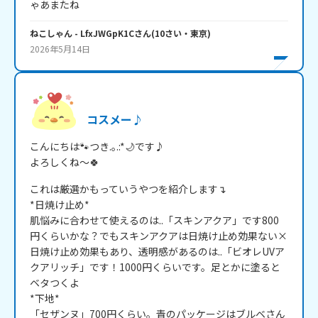
ゃあまたね
ねこしゃん
- LfxJWGpK1C
さん
(
10
さい・
東京
)
2026年5月14日
コスメー♪
こんにちは🐾つき.｡.:*🌙です♪

よろしくね～🍀
これは厳選かもっていうやつを紹介します↴

*日焼け止め*

肌悩みに合わせて使えるのは..「スキンアクア」です800
円くらいかな？でもスキンアクアは日焼け止め効果ない×
日焼け止め効果もあり、透明感があるのは..「ビオレUVア
クアリッチ」です！1000円くらいです。足とかに塗ると
ベタつくよ

*下地*

「セザンヌ」700円くらい。青のパッケージはブルベさん