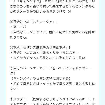
ー！「キャンメイク」｢セザンヌ｣あたりだといいかも！い
きなりめっちゃ高いの買って失敗すると財布とメンタルと
かのダメージがやばいから気をつけて!!😭

①日焼け止め「スキンアクア」！

・高コスパ

・自然なトーンアップで、色白に見せたり肌の赤みを隠せ
たりできる。

②下地「セザンヌ皮脂テカリ防止下地」!

・日焼け止めのあとに塗るとサラサラになる！

・よくテカるなって思うところに塗るとさらに良い

③自分のパーソナルカラーに合ったアイシャドウやチー
ク！

（キャンメイクやセザンヌ特におすすめ）

・初めて塗るときはネットとかで塗り方調べると失敗しに
くい！

④パウダー！（乾燥するならキャンメイクのシルキーモイ
ストパウダー、テカリが気になるならイニスフリーノーセ