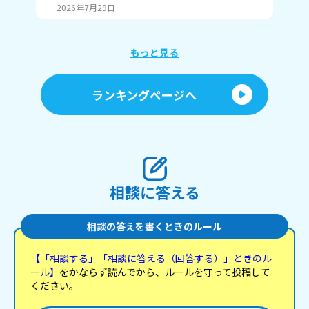
将
2026年7月29日
20
です
手
使
めの商
もっと見る
の
ランキングページへ
相談に答える
相談の答えを書くときのルール
【「相談する」「相談に答える（回答する）」ときのル
ール】
をかならず読んでから、ルールを守って投稿して
ください。