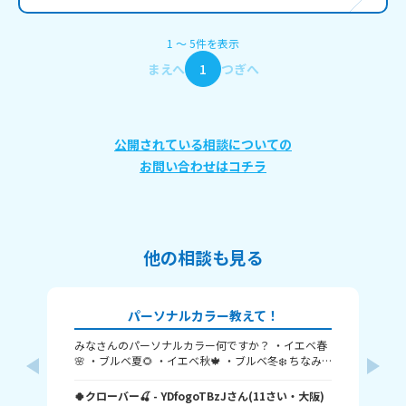
1
〜
5
件
を表示
まえへ
1
つぎへ
公開されている相談についての
お問い合わせはコチラ
他の相談も見る
パーソナルカラー教えて！
みなさんのパーソナルカラー何ですか？ ・イエベ春
髪
🌸 ・ブルベ夏🌻 ・イエベ秋🍁 ・ブルベ冬❄️ ちなみ
か
く
に私はブルベ夏です！ みんなも教えてね！ たくさん
5
の回答待ってます🥺 バイバイ✌️
🍀クローバー🍒
- YDfogoTBzJ
さん
(
11
さい・
大阪
)
Yui