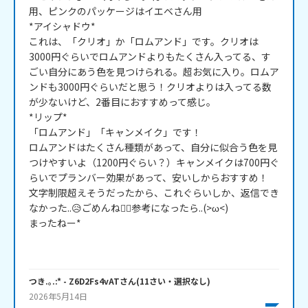
用、ピンクのパッケージはイエベさん用

*アイシャドウ*

これは、「クリオ」か「ロムアンド」です。クリオは
3000円ぐらいでロムアンドよりもたくさん入ってる、す
ごい自分にあう色を見つけられる。超お気に入り。ロムア
ンドも3000円ぐらいだと思う！クリオよりは入ってる数
が少ないけど、2番目におすすめって感じ。

*リップ*

「ロムアンド」「キャンメイク」です！

ロムアンドはたくさん種類があって、自分に似合う色を見
つけやすいよ（1200円ぐらい？）キャンメイクは700円ぐ
らいでプランバー効果があって、安いしからおすすめ！

文字制限超えそうだったから、これぐらいしか、返信でき
なかった..😥ごめんね🙇‍♀️参考になったら..(>ω<)

まったねー*

つき.｡.:*
- Z6D2Fs4vAT
さん
(
11
さい・
選択なし
)
2026年5月14日