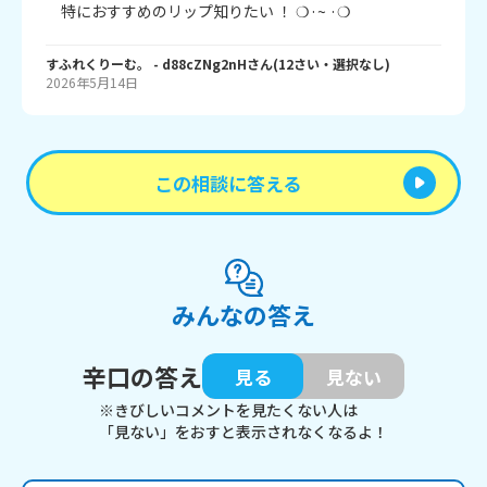
　特におすすめのリップ知りたい ！ ❍·~ ·❍
すふれくりーむ。
- d88cZNg2nH
さん
(
12
さい・
選択なし
)
2026年5月14日
この相談に答える
みんなの答え
辛口の答え
見る
見ない
※きびしいコメントを見たくない人は
「見ない」をおすと表示されなくなるよ！