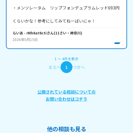
・メンソレータム　リップフォンデュプラムレッド693円

くらいかな！参考にしてみてねーばいにゃ！
らいあ
- rMh6at6cti
さん
(
11
さい・
神奈川
)
2026年5月15日
1
〜
4
件
を表示
まえへ
1
つぎへ
公開されている相談についての
お問い合わせはコチラ
他の相談も見る