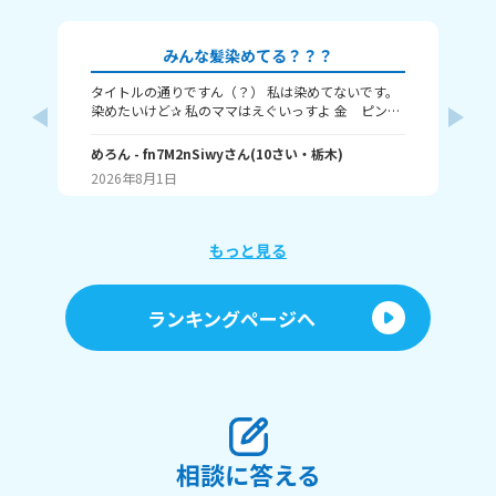
みんな髪染めてる？？？
タイトルの通りですん（？） 私は染めてないです。
み
染めたいけど✰ 私のママはえぐいっすよ 金 ピン
🌸
ク 赤 紫 青 オレンジ 茶 とかキモいぐらい頻
に
繁に染めてやがる。 みんな染めてる？染めたい？ 何
めろん
- fn7M2nSiwy
さん
(
10
さい・
栃木
)
の回
🍀
色が良い？？？？ 私はインナーカラーとか メッシ
2026年8月1日
20
ュ，毛先とか染めたくて 色は…まあ白 赤 ピン
ク とかそういう感じの(？) みんなも教えてー
もっと見る
ランキングページへ
相談に答える