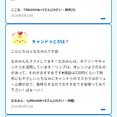
ここな
- TNbAXH4x+Y
さん
(
10
さい・
神奈川
)
2026年5月15日
キャンドゥとかは？
こんにちは☺️ななみんです😆
なおみんもスクメしてます！なおみんは、ダイソーやキャ
ンドゥを活用しています！リップは、オレンジよりのもの
があって、それがおすすめです❣️値段は220円くらいで財
布にもやさしい👛ちなみにキャンドゥのマスカラはボリュ
ーム感が出て、長持ちするのでおすすめです😆使ってみて
下さい！ばぁーい！
なおみん
- tyRbmbRr+E
さん
(
10
さい・
沖縄
)
2026年5月15日