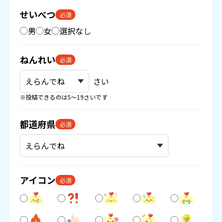
せいべつ
必須
男
女
選択なし
ねんれい
必須
さい
※投稿できるのは5〜19さいです
都道府県
必須
アイコン
必須