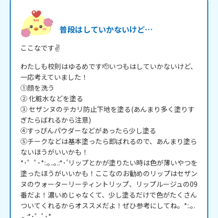
普段はしていかないけど…
ここなです✌️
わたしも校則はゆるめです🫡いつもはしていかないけど、
一応考えていました！

①顔を洗う

② 化粧水などを塗る

③ セザンヌのテカリ防止下地を塗る(あんまり多く塗りす
ぎたらばれるから注意)

④すっぴんパウダーなどがあったら少し塗る

⑤チークなどは基本塗ったら即ばれるので、あんまり塗ら
ないほうがいいかも！

*･゜ﾟ･*:.｡..｡.:*･'リップとかが塗りたい時は色が薄いやつを
塗ったほうがいいかも！ここなのお勧めのリップはセザン
ヌのウォーターリーティントリップ、リップルージュの09
番だよ！濃いめじゃなくて、少し塗るだけで色がたくさん
ついてくれるからオススメだよ！ぜひ参考にしてね。*:.｡. 
.｡.:*･゜ﾟ･*