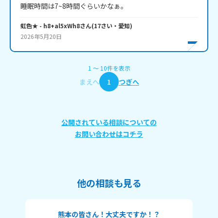
睡眠時間は7~8時間ぐらいかなぁ。
虹色★
- h8+al5xWh8
さん
(
17
さい・
愛知
)
2026年5月20日
1
〜
10
件
を表示
まえへ
1
つぎへ
公開されている相談についての
お問い合わせはコチラ
他の相談も見る
熊本の皆さん！大丈夫ですか！？