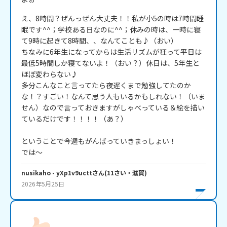
え、8時間？ぜんっぜん大丈夫！！私が小5の時は7時間睡
眠です^^；学校ある日なのに^^；休みの時は、一時に寝
て9時に起きて8時間、、なんてことも♪（おい）

ちなみに6年生になってからは生活リズムが狂って平日は
最低5時間しか寝てないよ！（おい？）休日は、5年生と
ほぼ変わらない♪

多分こんなこと言ってたら夜遅くまで勉強してたのか
な！？すごい！なんて思う人もいるかもしれない！（いま
せん）なので言っておきますがしゃべっている＆絵を描い
ているだけです！！！！（あ？）

ということで今週もがんばっていきまっしょい！

では～
nusikaho
- yXp1v9uctt
さん
(
11
さい・
滋賀
)
2026年5月25日