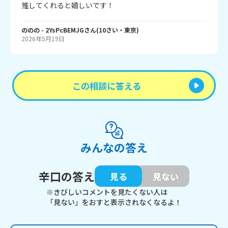
推してくれると嬉しいです！
ののの
- 2YsPcBEMJG
さん
(
10
さい・
東京
)
2026年5月19日
この相談に答える
みんなの答え
辛口の答え
見る
見ない
※きびしいコメントを見たくない人は
「見ない」をおすと表示されなくなるよ！