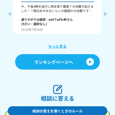
今、午後4時半過ぎに熊本県で震度７の地震が起きま
本
した！？西日本の半分くらいの範囲の大地震です。
津波も来るという警報が来ました、大丈夫かみん
な！？
通りすがりの雑草
- whlTwPk4fI
さん
(
9
さい・
選択なし
)
瀬那
2026年7月28日
20
もっと見る
ランキングページへ
相談に答える
相談の答えを書くときのルール