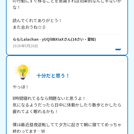
の行動にすぐ移ることを意識すれば効果的なんじゃないか
な！

読んでくれてありがとう！

また会おうね☆彡
らら/Lalachan
- yUQl8BXIaX
さん
(
16
さい・
愛知
)
2026年5月20日
十分だと思う！
やっほ！
8時間寝れてるなら問題ないと思うよ！

気になるようだったら日中に体動かしたり散歩とかしたら
疲れてよく眠れるかも！

僕は最近昼夜逆転してて夕方に起きて朝に寝ててめっちゃ
終わってます…W
