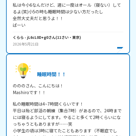
私は今小6なんだけど、週に一度はオール（寝ない）して
るよ(笑)小5の時も睡眠時間は少ない方だったし

全然大丈夫だと思うよ！！

ばーい
くらら
- jL6cL0D+g0
さん
(
11
さい・
東京
)
2026年5月21日
睡眠時間！！
のののさん、こんにちは！

Mashiroです！！
私の睡眠時間は4~7時間くらいです！

平日は殆ど部活の朝練（集合7時）があるので、24時まで
には寝るようにしてます。やること多くて2時くらいにな
っちゃうともありますが⋯⋯笑

小学生の頃は3時に寝てたこともあります（不眠症でし