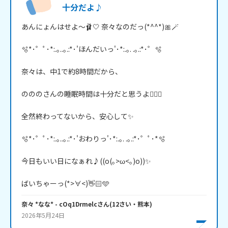
十分だよ♪
あんにょんはせよ～🩰🤍 奈々なのだっ(*^^*)🎀🪄

🫧*･゜ﾟ･*:.｡..｡.:*･'ほんだいっ'･*:.｡. .｡.:*･゜🫧

奈々は、中1で約8時間だから、

のののさんの睡眠時間は十分だと思うよ👍🏻🤍

全然終わってないから、安心して✨

🫧*･゜ﾟ･*:.｡..｡.:*･'おわりっ'･*:.｡. .｡.:*･゜ﾟ･*🫧

今日もいい日になぁれ♪((o(｡>ω<｡)o))✨

奈々 *なな*
- cOq1Drmelc
さん
(
12
さい・
熊本
)
2026年5月24日