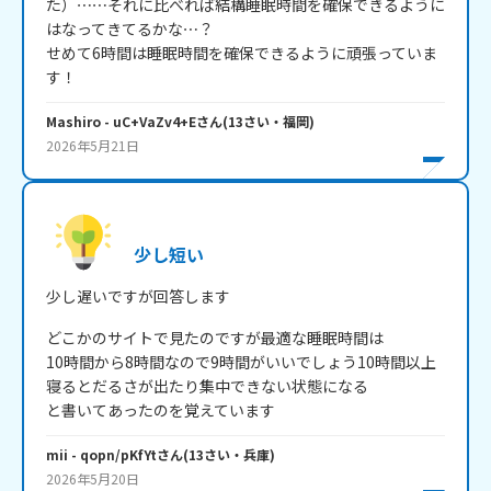
た）⋯⋯それに比べれば結構睡眠時間を確保できるように
はなってきてるかな⋯？

せめて6時間は睡眠時間を確保できるように頑張っていま
す！
Mashiro
- uC+VaZv4+E
さん
(
13
さい・
福岡
)
2026年5月21日
少し短い
少し遅いですが回答します
どこかのサイトで見たのですが最適な睡眠時間は

10時間から8時間なので9時間がいいでしょう10時間以上
寝るとだるさが出たり集中できない状態になる

と書いてあったのを覚えています
mii
- qopn/pKfYt
さん
(
13
さい・
兵庫
)
2026年5月20日