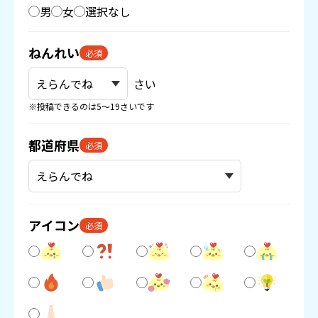
男
女
選択なし
ねんれい
必須
さい
※投稿できるのは5〜19さいです
都道府県
必須
アイコン
必須