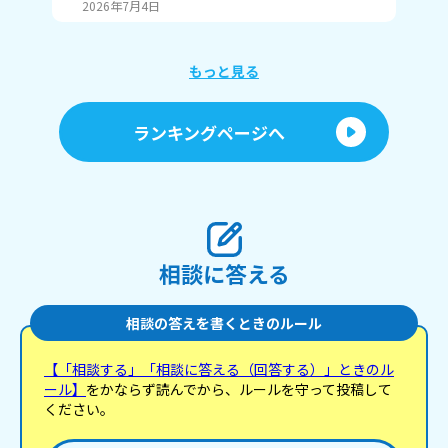
た
2026年7月4日
20
い
ド
い
もっと見る
ランキングページへ
相談に答える
相談の答えを書くときのルール
【「相談する」「相談に答える（回答する）」ときのル
ール】
をかならず読んでから、ルールを守って投稿して
ください。