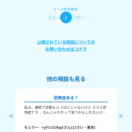
1
〜
5
件
を表示
まえへ
1
つぎへ
公開されている相談についての
お問い合わせはコチラ
他の相談も見る
恐怖症ある？
私は、病院で診断もらうほどじゃないけど カラス恐
私
怖症です.... なんじゃそれって思うかもしれないけど
背
わたしはこの前カラスに頭を蹴られて、 そこからカ
セ
ラスの鳴き声を聞くだけでも怖いです。 みんなはど
い
んな恐怖症を持っていますか？
ちぇりー
- +yFtJZUkqX
さん
(
11
さい・
東京
)
さ
マ