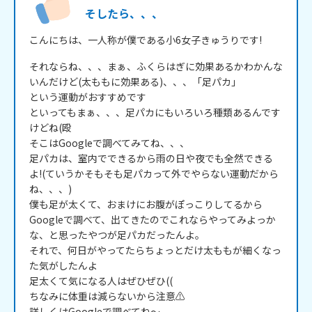
そしたら、、、
こんにちは、一人称が僕である小6女子きゅうりです!
それならね、、、まぁ、ふくらはぎに効果あるかわかんな
いんだけど(太ももに効果ある)、、、「足パカ」

という運動がおすすめです

といってもまぁ、、、足パカにもいろいろ種類あるんです
けどね(殴

そこはGoogleで調べてみてね、、、

足パカは、室内でできるから雨の日や夜でも全然できる
よ!(ていうかそもそも足パカって外でやらない運動だから
ね、、、)

僕も足が太くて、おまけにお腹がぽっこりしてるから

Googleで調べて、出てきたのでこれならやってみよっか
な、と思ったやつが足パカだったんよ。

それで、何日がやってたらちょっとだけ太ももが細くなっ
た気がしたんよ

足太くて気になる人はぜひぜひ((

ちなみに体重は減らないから注意⚠️

詳しくはGoogleで調べてね～
