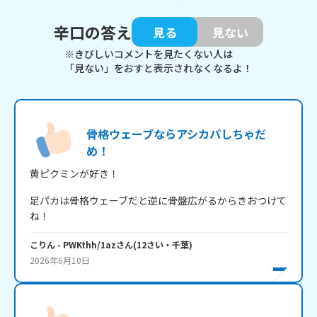
辛口の答え
見る
見ない
※きびしいコメントを見たくない人は
「見ない」をおすと表示されなくなるよ！
骨格ウェーブならアシカパしちゃだ
め！
足パカは骨格ウェーブだと逆に骨盤広がるからきおつけて
ね！
こりん
- PWKthh/1az
さん
(
12
さい・
千葉
)
2026年6月10日