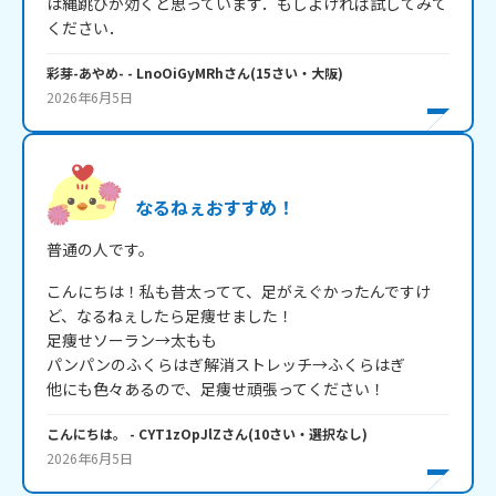
は縄跳びが効くと思っています．もしよければ試してみて
ください．
彩芽-あやめ-
- LnoOiGyMRh
さん
(
15
さい・
大阪
)
2026年6月5日
なるねぇおすすめ！
普通の人です。
こんにちは！私も昔太ってて、足がえぐかったんですけ
ど、なるねぇしたら足痩せました！

足痩せソーラン→太もも

パンパンのふくらはぎ解消ストレッチ→ふくらはぎ

他にも色々あるので、足痩せ頑張ってください！
こんにちは。
- CYT1zOpJlZ
さん
(
10
さい・
選択なし
)
2026年6月5日