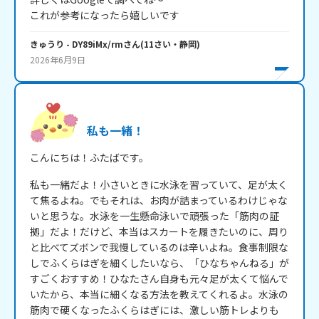
これが参考になったら嬉しいです
きゅうり
- DY89iMx/rm
さん
(
11
さい・
静岡
)
2026年6月9日
私も一緒！
こんにちは！ふたばです。
私も一緒だよ！小さいときに水泳を習っていて、足が太く
て焦るよね。でもそれは、お肉が詰まっているわけじゃな
いと思うな。水泳を一生懸命泳いで頑張った「筋肉の証
拠」だよ！だけど、本当はスカートを履きたいのに、周り
と比べてズボンで我慢しているのは辛いよね。食事制限な
しでふくらはぎを細くしたいなら、「ひなちゃんねる」が
すごくおすすめ！ひなたさん自身も元々足が太くて悩んで
いたから、本当に細くなる方法を教えてくれるよ。水泳の
筋肉で硬くなったふくらはぎには、激しい筋トレよりも