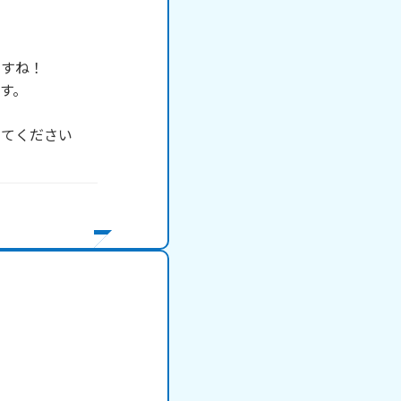


すね！

。

ってください