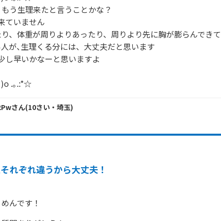
もう生理来たと言うことかな？

来ていません

たり、体重が周りよりあったり、周りより先に胸が膨らんでき
人が､生理くる分には、大丈夫だと思います

少し早いかなーと思いますよ

o .｡.:*☆
e2Pw
さん
(
10
さい・
埼玉
)
人それぞれ違うから大丈夫！
りめんです！