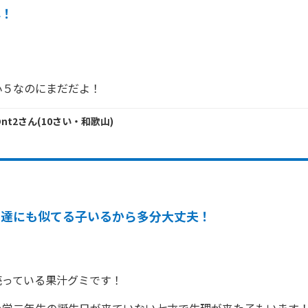
早！
！
小５なのにまだだよ！
Dnt2
さん
(
10
さい・
和歌山
)
友達にも似てる子いるから多分大丈夫！
売っている果汁グミです！