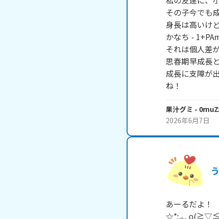
私の友達に、小
その子今でも成
身長は高いけど
かなち - 1+
それは個人差が
思春期早成長と
成長に支障が
果汁グミ
- 0muZ
2026年6月7日
あーるだよ！

☆*:.｡. o(≧▽≦)