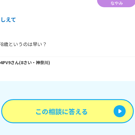
なやみ
おしえて
が8歳というのは早い？
94PV9
さん
(
8
さい・
神奈川
)
この相談に答える