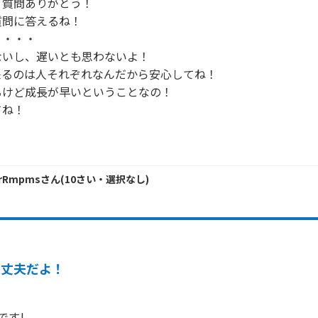
質問ありがとう！

問に答えるね！

・・・

いし、遅いとも思わないよ！

るのは人それぞれなんだから安心してね！

けど成長が早いということなの！

ね！

！
7rRmpms
さん
(
10
さい・
選択なし
)
大丈夫だよ！
す!
