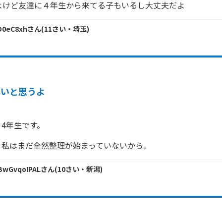
よけど友達に４年生から来てる子もいるし大丈夫だよ
lD0eC8xh
さん
(
11
さい・
埼玉
)
早いと思うよ
4年生です。
。私はまだ全然整理が始まっていないから。
BwGvqoIPAL
さん
(
10
さい・
新潟
)