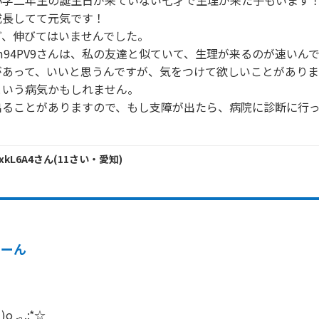
学二年生の誕生日が来ていない七才で生理が来た子もいます！
長してて元気です！

、伸びてはいませんでした。

PAm94PV9さんは、私の友達と似ていて、生理が来るのが速いんで
あって、いいと思うんですが、気をつけて欲しいことがあります
いう病気かもしれません。

出ることがありますので、もし支障が出たら、病院に診断に行
xkL6A4
さん
(
11
さい・
愛知
)
うーん
o .｡.:*☆
