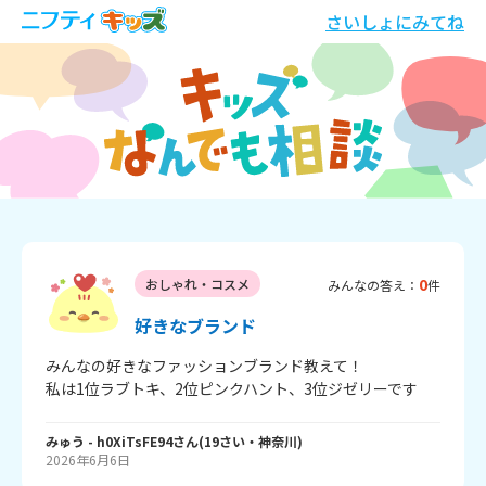
さいしょにみてね
0
おしゃれ・コスメ
みんなの答え：
件
好きなブランド
みんなの好きなファッションブランド教えて！

私は1位ラブトキ、2位ピンクハント、3位ジゼリーです
みゅう
- h0XiTsFE94
さん
(
19
さい・
神奈川
)
2026年6月6日