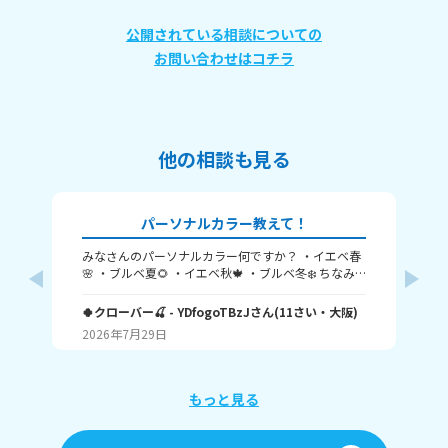
公開されている相談についての
お問い合わせはコチラ
他の相談も見る
パーソナルカラー教えて！
みなさんのパーソナルカラー何ですか？ ・イエベ春
髪
🌸 ・ブルベ夏🌻 ・イエベ秋🍁 ・ブルベ冬❄️ ちなみ
か
く
に私はブルベ夏です！ みんなも教えてね！ たくさん
5
の回答待ってます🥺 バイバイ✌️
🍀クローバー🍒
- YDfogoTBzJ
さん
(
11
さい・
大阪
)
Yui
将
2026年7月29日
20
です
手
使
めの商
もっと見る
の