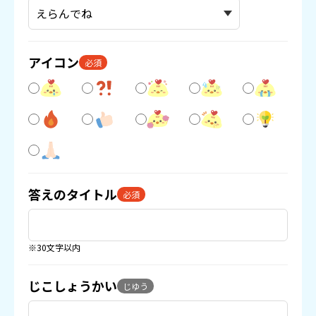
アイコン
必須
答えのタイトル
必須
※30文字以内
じこしょうかい
じゆう