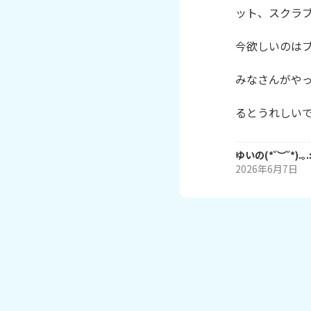
ット、スクラブ
今欲しいのはブー
みなさんがやっ
るとうれしいで
ゆいの(*˘︶˘*).｡.
2026年6月7日