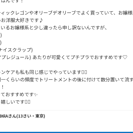
ごはんです！
ティックレゴンやオリーブデオリーブでよく買っていて、お嬢様
お洋服大好きです♪

いるお嬢様系と少し違ったら申し訳ないんですが、





P(ナイスクラップ) 

jour(アプレジュール) あたりが可愛くてプチプラでおすすめです♡

ケアも私も同じ感じでやっています🙂‍↕️

週一くらいの頻度でトリートメントの後に付けて数分置いて流
！

ておすすめです✨

しいです🙂‍↕️
86lA
さん
(
13
さい・
東京
)