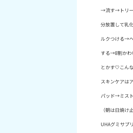
→流す→トリー
分放置して乳化
ルクつける→ヘ
する→8割かわ
とかす🤍こん
スキンケアはア
パッド→ミスト
（朝は日焼け止
UHAグミサプ