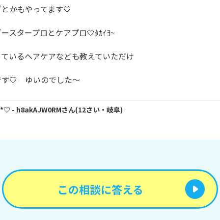
とかもやってます🤍

スタープロとケアプロ🤍ﾀｶｲﾖ~

ているヘアケアなども教えていただけ

す🤍　ゆいのでした～
:*♡
- h8akAJW0RM
さん
(
12
さい・
岐阜
)
この相談に答える