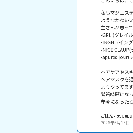
こんにちは、
私もマジェス
ようなかわいい
主さんが思って
•GRL (グレイル)
•INGNI (イング)
•NICE CLAU
•apures 
ヘアケアやスキン
ヘアマスクを
よくやってます
髪質綺麗になっ
参考になったら嬉
ごはん
- 99O8LD
2026年6月15日