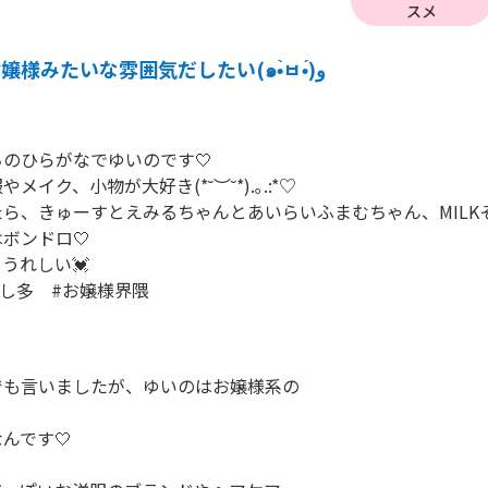
スメ
お嬢様みたいな雰囲気だしたい(๑•̀ㅂ•́)و
のひらがなでゆいのです🤍

イク、小物が大好き(*˘︶˘*).｡.:*♡

ら、きゅーすとえみるちゃんとあいらいふまむちゃん、MILKそ
ボンドロ🤍

うれしい💓

#推し多　#お嬢様界隈　
も言いましたが、ゆいのはお嬢様系の

です🤍
