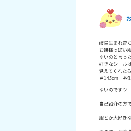
岐阜生まれ育ち
お嬢様っぽい服やメ
ゆいのと言った
好きなシールは
覚えてくれたら
＃145cm　
ゆいのです🤍

自己紹介の方で
服とか大好きなん