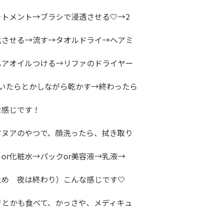
トメント→ブラシで浸透させる🤍→2

させる→流す→タオルドライ→ヘアミ

アオイルつける→リファのドライヤー

いたらとかしながら乾かす→終わったら

な感じです！

ヌアのやつで、顔洗ったら、拭き取り

or化粧水→パックor美容液→乳液→

め　夜は終わり）こんな感じです🤍

リとかも食べて、かっさや、メディキュ
