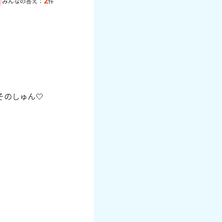
2
みんなの答え：
件
のしゅん🤍
