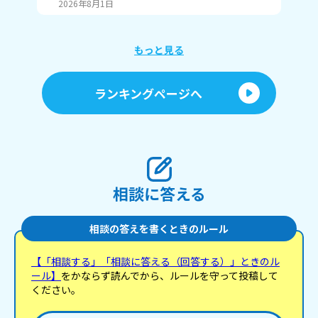
2026年8月1日
20
ュ，毛先とか染めたくて 色は…まあ白 赤 ピン
ク とかそういう感じの(？) みんなも教えてー
もっと見る
ランキングページへ
相談に答える
相談の答えを書くときのルール
【「相談する」「相談に答える（回答する）」ときのル
ール】
をかならず読んでから、ルールを守って投稿して
ください。