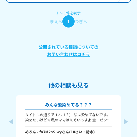
1
〜
1
件
を表示
まえへ
1
つぎへ
公開されている相談についての
お問い合わせはコチラ
他の相談も見る
みんな髪染めてる？？？
タイトルの通りですん（？） 私は染めてないです。
み
染めたいけど✰ 私のママはえぐいっすよ 金 ピン
🌸
ク 赤 紫 青 オレンジ 茶 とかキモいぐらい頻
に
繁に染めてやがる。 みんな染めてる？染めたい？ 何
めろん
- fn7M2nSiwy
さん
(
10
さい・
栃木
)
の回
🍀
色が良い？？？？ 私はインナーカラーとか メッシ