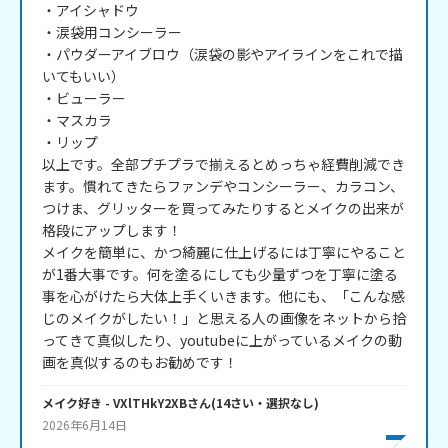
・アイシャドウ

・涙袋用コンシーラー

・パウダーアイブロウ（涙袋の影やアイラインをこれで描
いてもいい）

・ビューラー

・マスカラ

・リップ

以上です。全部プチプラで揃えるとめっちゃ経費削減でき
ます。慣れてきたらファンデやコンシーラー、カラコン、
つけま、グリッターを買ってみたりするとメイクの出来が
格段にアップします！

メイクを簡単に、かつ綺麗に仕上げるには丁寧にやること
が1番大事です。何を塗るにしても少量ずつを丁寧に塗る
事を心がけたら大体上手くいきます。他にも、「こんな感
じのメイクがしたい！」と思える人の画像をネットから拾
ってきて真似したり、youtubeに上がっているメイクの動
画を真似するのもお勧めです！
メイク好き
- VXlTHkY2XB
さん
(
14
さい・
選択なし
)
2026年6月14日