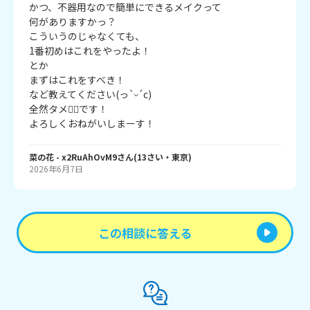
かつ、不器用なので簡単にできるメイクって

何がありますかっ？

こういうのじゃなくても、

1番初めはこれをやったよ！

とか

まずはこれをすべき！

など教えてください(っ`ᵕ´c)

全然タメ🙆‍♀️です！

よろしくおねがいしまーす！
菜の花
- x2RuAhOvM9
さん
(
13
さい・
東京
)
2026年6月7日
この相談に答える