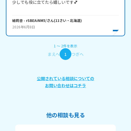
少しでも役に立てたら嬉しいです💕

結莉杏
- rSBEAiNM5/
さん
(
11
さい・
北海道
)
2026年6月8日
1
〜
2
件
を表示
まえへ
1
つぎへ
公開されている相談についての
お問い合わせはコチラ
他の相談も見る