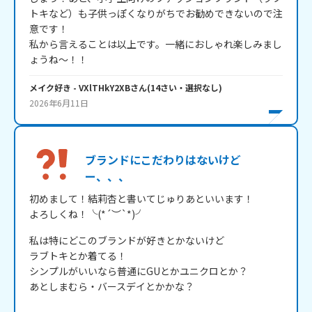
トキなど）も子供っぽくなりがちでお勧めできないので注
意です！

私から言えることは以上です。一緒におしゃれ楽しみまし
ょうね～！！
メイク好き
- VXlTHkY2XB
さん
(
14
さい・
選択なし
)
2026年6月11日
ブランドにこだわりはないけど
ー、、、
初めまして！結莉杏と書いてじゅりあといいます！

よろしくね！╰(*´︶`*)╯
私は特にどこのブランドが好きとかないけど

ラブトキとか着てる！

シンプルがいいなら普通にGUとかユニクロとか？

あとしまむら・バースデイとかかな？
