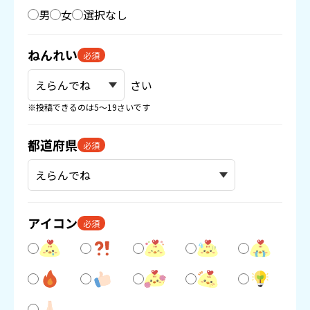
男
女
選択なし
ねんれい
必須
さい
※投稿できるのは5〜19さいです
都道府県
必須
アイコン
必須