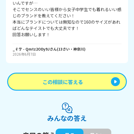
いんですが…

そこでセンスのいい皆様から女子中学生でも着れるいい感
じのブランドを教えてください！

本当にブランドについては無知なので160のサイズがあれ
ばどんなテイストでも大丈夫です！

回答お願いします！
_彳亍
- Qmtz2ODy9J
さん
(
13
さい・
神奈川
)
2026年6月7日
この相談に答える
みんなの答え