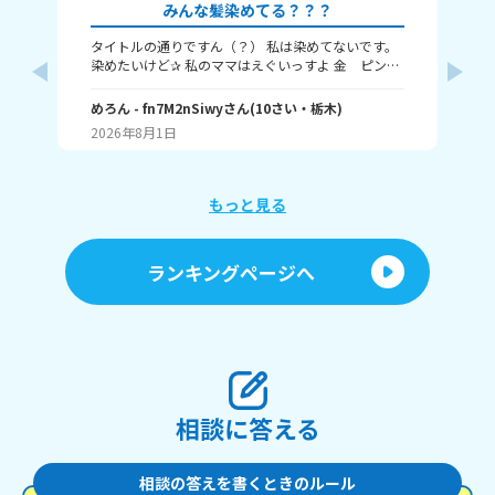
みんな髪染めてる？？？
タイトルの通りですん（？） 私は染めてないです。
み
染めたいけど✰ 私のママはえぐいっすよ 金 ピン
🌸
ク 赤 紫 青 オレンジ 茶 とかキモいぐらい頻
に
繁に染めてやがる。 みんな染めてる？染めたい？ 何
めろん
- fn7M2nSiwy
さん
(
10
さい・
栃木
)
の回
🍀
色が良い？？？？ 私はインナーカラーとか メッシ
2026年8月1日
20
ュ，毛先とか染めたくて 色は…まあ白 赤 ピン
ク とかそういう感じの(？) みんなも教えてー
もっと見る
ランキングページへ
相談に答える
相談の答えを書くときのルール