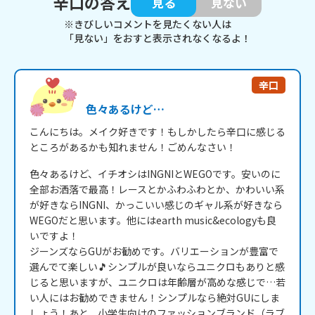
辛口の答え
見る
見ない
※きびしいコメントを見たくない人は
「見ない」をおすと表示されなくなるよ！
辛口
色々あるけど…
こんにちは。メイク好きです！もしかしたら辛口に感じる
ところがあるかも知れません！ごめんなさい！
色々あるけど、イチオシはINGNIとWEGOです。安いのに
全部お洒落で最高！レースとかふわふわとか、かわいい系
が好きならINGNI、かっこいい感じのギャル系が好きなら
WEGOだと思います。他にはearth music&ecologyも良
いですよ！

ジーンズならGUがお勧めです。バリエーションが豊富で
選んでて楽しい🎵シンプルが良いならユニクロもありと感
じると思いますが、ユニクロは年齢層が高めな感じで…若
い人にはお勧めできません！シンプルなら絶対GUにしま
しょう！あと、小学生向けのファッションブランド（ラブ