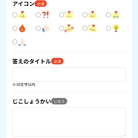
アイコン
必須
答えのタイトル
必須
※30文字以内
じこしょうかい
じゆう