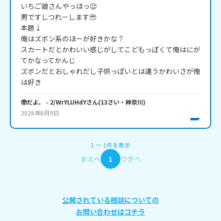
いちご娘さんやっほっ😉

男ですしつれーします🥹

本題↓

俺はズボン系のほーが好きかな？

スカートだとかわいい感じがしてこどもっぽくて俺はにが
てかなってかんじ

ズボンだとおしゃれだし子供っぽいとは違うかわいさが俺
は好き
🥸だよ。
- 2/WrYLUHdY
さん
(
13
さい・
神奈川
)
2026年6月9日
1
〜
1
件
を表示
まえへ
1
つぎへ
公開されている相談についての
お問い合わせはコチラ