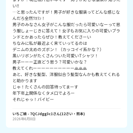
い‼︎

…と思ったんですが！男子が好きな服装ってどんな感じな
んだろ全然ﾜｶﾗﾝ！

男子のみなさん女子がこんな服だったら可愛いなーって思
う服しょーじきに答えて！女子もお気に入りの可愛いブラ
ンドとかあったらぜひ！教えてくださーい

ちなみに私が最近よく来ていってるのは

デニムの太めのズボン！（カッコイイ系かな？）

黒いリボンがたくさんついた可愛いTシャツ！

男子ーーー正直どう思う？可愛いかな？

教えてくれーーーーーーーーーー🙏🙏🙏

あと、好きな髪型、洋服似合う髪型なんかも教えてくれる
と助かります

じゃ！たくさんの回答待ってまーす

年下年上関係なくタメ口でよろー

それじゃっ！バイビー
いちご娘
- 7QCJdgg3c1
さん
(
12
さい・
熊本
)
2026年6月8日