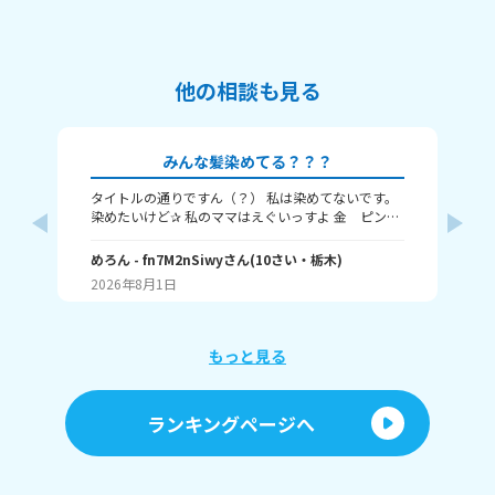
他の相談も見る
みんな髪染めてる？？？
タイトルの通りですん（？） 私は染めてないです。
み
染めたいけど✰ 私のママはえぐいっすよ 金 ピン
🌸
ク 赤 紫 青 オレンジ 茶 とかキモいぐらい頻
に
繁に染めてやがる。 みんな染めてる？染めたい？ 何
めろん
- fn7M2nSiwy
さん
(
10
さい・
栃木
)
の回
🍀
色が良い？？？？ 私はインナーカラーとか メッシ
2026年8月1日
20
ュ，毛先とか染めたくて 色は…まあ白 赤 ピン
ク とかそういう感じの(？) みんなも教えてー
もっと見る
ランキングページへ