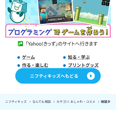
ゲーム
知る・学ぶ
作る・楽しむ
プリントグッズ
ニフティキッズへもどる
ニフティキッズ
なんでも相談
カテゴリ: おしゃれ・コスメ
相談タイト