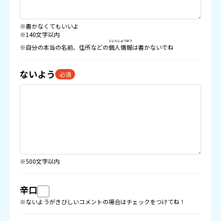
※書かなくてもいいよ
※140文字以内
こじんじょうほう
※自分の本当の名前、住所などの
個人情報
は書かないでね
ないよう
必須
※500文字以内
辛口
※ないようがきびしいコメントの場合はチェックをつけてね！