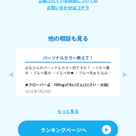
公開されている相談についての
お問い合わせはコチラ
他の相談も見る
パーソナルカラー教えて！
みなさんのパーソナルカラー何ですか？ ・イエベ春
髪
🌸 ・ブルベ夏🌻 ・イエベ秋🍁 ・ブルベ冬❄️ ちなみ
か
く
に私はブルベ夏です！ みんなも教えてね！ たくさん
5
の回答待ってます🥺 バイバイ✌️
🍀クローバー🍒
- YDfogoTBzJ
さん
(
11
さい・
大阪
)
Yui
将
2026年7月29日
20
です
手
使
めの商
もっと見る
の
ランキングページへ