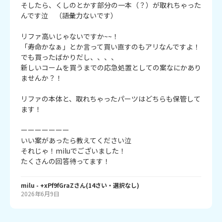
そしたら、くしのとかす部分の一本（？）が取れちゃった
んです泣　（語彙力ないです）

リファ高いじゃないですか~~！

「寿命かなぁ」とか言って買い直すのもアリなんですよ！

でも買ったばかりだし、、、、

新しいコームを買うまでの応急処置としての案なにかあり
ませんか？！

リファの本体と、取れちゃったパーツはどちらも保管して
ます！

ーーーーーーー

いい案があったら教えてください泣

それじゃ！miluでございました！

たくさんの回答待ってます！
milu
- +xPf9fGraZ
さん
(
14
さい・
選択なし
)
2026年6月9日