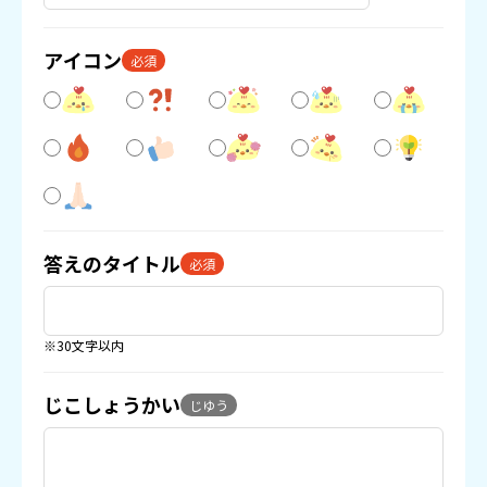
アイコン
必須
答えのタイトル
必須
※30文字以内
じこしょうかい
じゆう