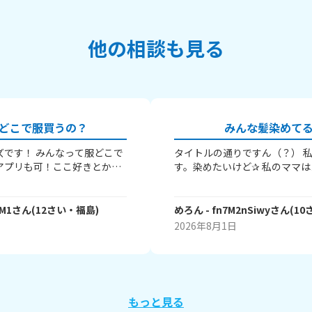
他の相談も見る
どこで服買うの？
みんな髪染めて
ズです！ みんなって服どこで
タイトルの通りですん（？） 
アプリも可！ここ好きとか、
す。染めたいけど✰ 私のママ
待ちしてます！ ではでは！
ピンク 赤 紫 青 オレンジ
らい頻繁に染めてやがる。 み
たい？ 何色が良い？？？？ 
FM1
さん
(
12
さい・
福島
)
めろん
- fn7M2nSiwy
さん
(
10
とか メッシュ，毛先とか染めた
2026年8月1日
白 赤 ピンク とかそういう感
も教えてー
もっと見る