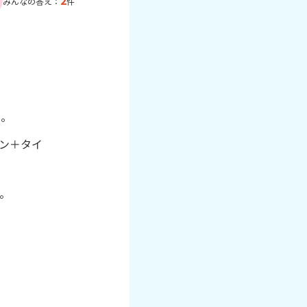
2
みんなの答え：
件
る。
ン＋タイ

