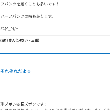
フパンツを履くことも多いです！

ハーフパンツの時もあります。

(^_^)/~
dcgDZ
さん
(
14
さい・
三重
)
人それぞれだよ☆
す
半ズボン冬長ズボンです！
