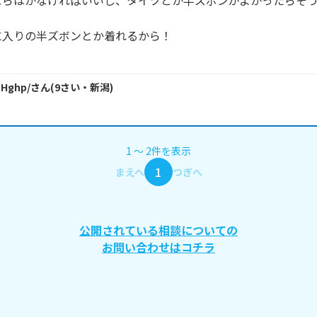
ならはかなければいいし、タイツとか半ズボンがよかったらそ
入りの半ズボンとか着れるから！

3Hghp/
さん
(
9
さい・
新潟
)
1
〜
2
件
を表示
1
まえへ
つぎへ
公開されている相談についての
お問い合わせはコチラ