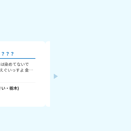
る？？？
パーソナルカラー教えて！
私は染めてないで
みなさんのパーソナルカラー何ですか？ 
はえぐいっすよ 金
春🌸 ・ブルベ夏🌻 ・イエベ秋🍁 ・ブルベ
 茶 とかキモいぐ
みに私はブルベ夏です！ みんなも教えて
んな染めてる？染め
🍀クローバー🍒
- YDfogoTBzJ
さん
さんの回答待ってます🥺 バイバイ✌️
私はインナーカラー
さい・
栃木
)
(
11
さい・
大阪
)
くて 色は…まあ
2026年7月29日
じの(？) みんな