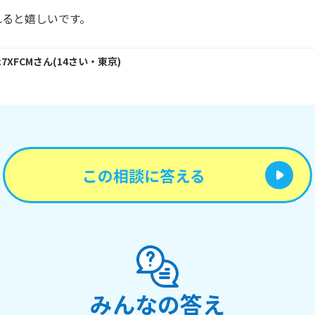
れると嬉しいです。
c7XFCM
さん
(
14
さい・
東京
)
この相談に答える
みんなの答え