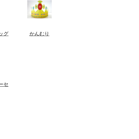
ッグ
かんむり
ーセ