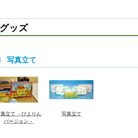
グッズ
写真立て
写真立て －ひよりん
写真立て
バージョン－