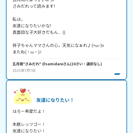
さみだれって読みます!

私は，

友達になりたいかな!

真面目な子大好きだもん．((

祥子ちゃんママさんの心，天気になぁれ♪(>ω-)v

またね(・ω・)ﾉ
五月雨*さみだれ* ＠samidare
さん
(
10
さい・
選択なし
)
2025年7月7日
友達になりたい！
はろー希愛だよ！

本題レッツゴー！

友達になりたい！
