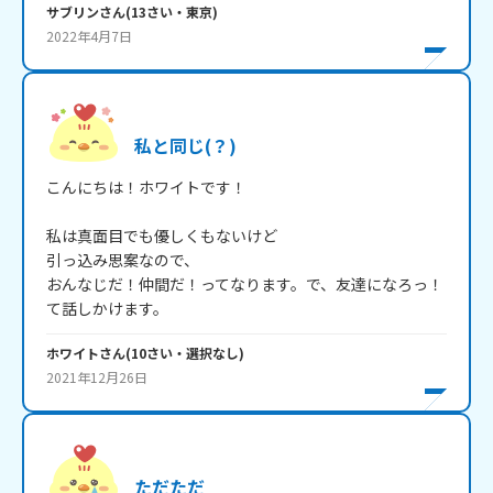
サブリン
さん
(
13
さい・
東京
)
2022年4月7日
私と同じ(？)
こんにちは！ホワイトです！

私は真面目でも優しくもないけど

引っ込み思案なので、

おんなじだ！仲間だ！ってなります。で、友達になろっ！
て話しかけます。
ホワイト
さん
(
10
さい・
選択なし
)
2021年12月26日
ただただ