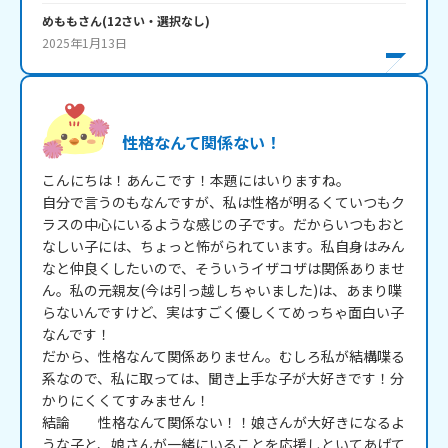
めもも
さん
(
12
さい・
選択なし
)
2025年1月13日
性格なんて関係ない！
こんにちは！あんこです！本題にはいりますね。

自分で言うのもなんですが、私は性格が明るくていつもク
ラスの中心にいるような感じの子です。だからいつもおと
なしい子には、ちょっと怖がられています。私自身はみん
なと仲良くしたいので、そういうイザコザは関係ありませ
ん。私の元親友(今は引っ越しちゃいました)は、あまり喋
らないんですけど、実はすごく優しくてめっちゃ面白い子
なんです！

だから、性格なんて関係ありません。むしろ私が結構喋る
系なので、私に取っては、聞き上手な子が大好きです！分
かりにくくてすみません！

結論　　性格なんて関係ない！！娘さんが大好きになるよ
うな子と、娘さんが一緒にいることを応援しといてあげて