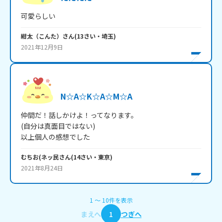
可愛らしい
紺太（こんた）
さん
(
13
さい・
埼玉
)
2021年12月9日
N☆A☆K☆A☆M☆A
仲間だ！話しかけよ！ってなります。

(自分は真面目ではない)

以上個人の感想でした
むちお(ネッ民
さん
(
14
さい・
東京
)
2021年8月24日
1
〜
10
件
を表示
まえへ
1
つぎへ