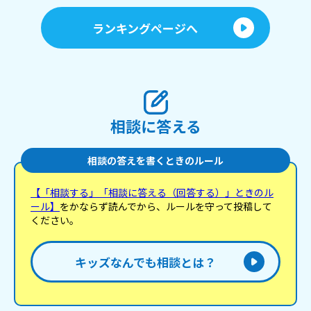
かあったのかとても心配です。 親として、私は何を
してあげればよいのでしょうか？ キッズのみなさん
ランキングページへ
側からの意見が聞きたいです。
相談に答える
相談の答えを書くときのルール
【「相談する」「相談に答える（回答する）」ときのル
ール】
をかならず読んでから、ルールを守って投稿して
ください。
キッズなんでも相談とは？