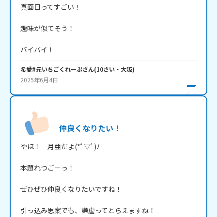
真面目ってすごい！

趣味が似てそう！

バイバイ！
希愛#元いちごくれーぷ
さん
(
10
さい・
大阪
)
2025年6月4日
仲良くなりたい！
やほ！　月亜だよ(*ﾟ▽ﾟ)ﾉ

本題れつごーっ！

ぜひぜひ仲良くなりたいですね！

引っ込み思案でも、謙虚ってとらえますね！
