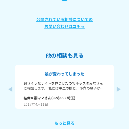
公開されている相談についての
お問い合わせはコチラ
他の相談も見る
娘が変わってしまった
良さそうなサイトを見つけたのでキッズのみなさん
私
に相談します。 私には中二の娘と、小六の息子がい
ろ
ます。今回は中二の娘のことについて相談します。
ん
最近、娘がいつも無口になり、私の前で笑わなくな
結舞＆翔ママ
さん
(
32
さい・
埼玉
)
も
*蛍
りました。 私が話しかけてもそっけない返事か、無
2017年4月11日
20
視するようになりました。 息子がちょっかいしたり
すると、娘は「うざいんだよ！」と怒って部屋へこ
もってしまいます。 今までは学校での事を毎日楽し
そうに話してくれて、息子がちょっかいをしても笑
もっと見る
って息子と仲良くしてくれる子だったのですが… 何