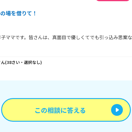
この場を借りて！
祥子ママです。皆さんは、真面目で優しくてでも引っ込み思案
さん
(
38
さい・
選択なし
)
この相談に答える