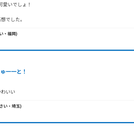
可愛いでしょ！

感想でした。
い・
福岡
)
きゅ一一と！
かわいい
さい・
埼玉
)