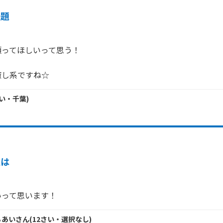
無題
ってほしいって思う！

癒し系ですね☆
い・
千葉
)
私は
いって思います！
ぁあい
さん
(
12
さい・
選択なし
)