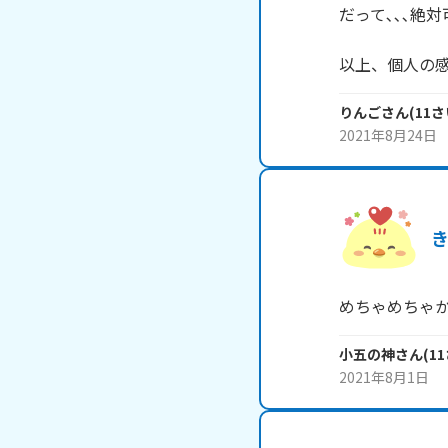
だって､､､絶対
以上、個人の
りんご
さん
(
11
さ
2021年8月24日
めちゃめちゃ
小五の神
さん
(
11
2021年8月1日