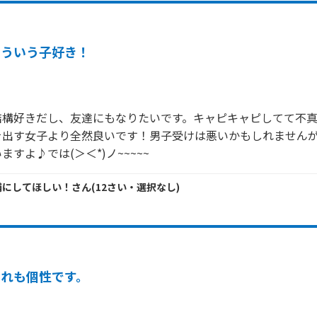
そういう子好き！
結構好きだし、友達にもなりたいです。キャピキャピしてて不
を出す女子より全然良いです！男子受けは悪いかもしれません
すよ♪では(＞＜*)ノ~~~~~
補にしてほしい！
さん
(
12
さい・
選択なし
)
それも個性です。