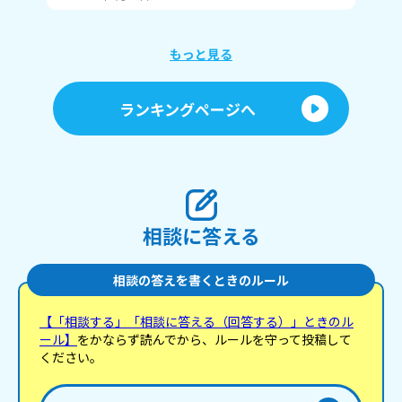
て
す。 からかったりいじめたりする友達には
したら
し
もっと見る
ランキングページへ
相談に答える
相談の答えを書くときのルール
【「相談する」「相談に答える（回答する）」ときのル
ール】
をかならず読んでから、ルールを守って投稿して
ください。