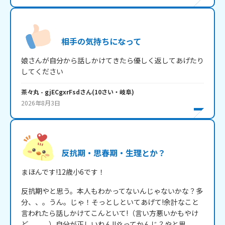
相手の気持ちになって
娘さんが自分から話しかけてきたら優しく返してあげたり
してください
茶々丸
- gjECgxrFsd
さん
(
10
さい・
岐阜
)
2026年8月3日
反抗期・思春期・生理とか？
反抗期やと思う。本人もわかってないんじゃないかな？多
分、、。うん。じゃ！そっとしといてあげて!余計なこと
言われたら話しかけてこんといて!（言い方悪いかもやけ
ど、、。）自分が正しいねん!!💢ってかんじ？やと思