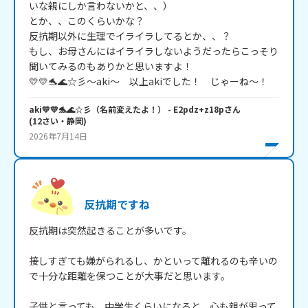
いな親にしか言わないかと、、）

とか、、このくらいかな？

反抗期以外に生理でイライラしてるとか、、？

もし、お母さんにはイライラしないようだったらこっそり
聞いてみるのもありかと思いますよ！

💛💛🐬🌊☆彡～aki～　以上akiでした！　じゃーね～！
aki💛💛🐬🌊☆彡（名前変えたよ！）
- E2pdz+z18p
さん
(
12
さい・
静岡
)
2026年7月14日
反抗期ですね
反抗期は突然起きることが多いです。

接しすぎても嫌がられるし、かといって離れるのも辛いの
で十分な距離を保つことが大事だと思います。

子供と言っても、中学生くらいになると、心も親が思って