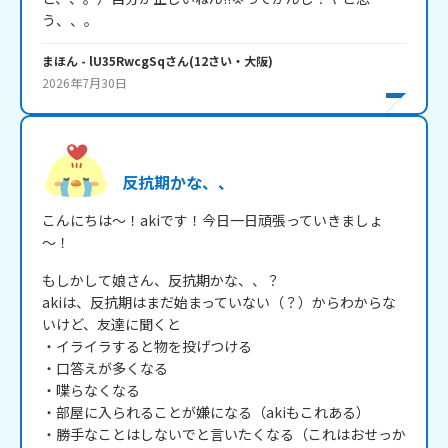
う、、。
まほん
- lU35RwcgSq
さん
(
12
さい・
大阪
)
2026年7月30日
反抗期かな、、
こんにちは～！akiです！今日一日頑張っていきましょ
～！
もしかして娘さん、反抗期かな、、？

akiは、反抗期はまだ始まっていない（？）からわからな
いけど、友達に聞くと

・イライラすると物を投げつける

・口答えが多くなる

・喋らなくなる

・部屋に入られることが嫌になる（akiもこれある）

・勝手なことはしないでと言いたくなる（これはおせっか