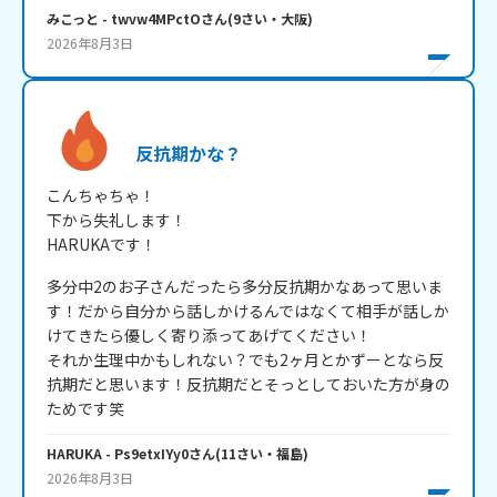
みこっと
- twvw4MPctO
さん
(
9
さい・
大阪
)
2026年8月3日
反抗期かな？
こんちゃちゃ！

下から失礼します！

HARUKAです！
多分中2のお子さんだったら多分反抗期かなあって思いま
す！だから自分から話しかけるんではなくて相手が話しか
けてきたら優しく寄り添ってあげてください！

それか生理中かもしれない？でも2ヶ月とかずーとなら反
抗期だと思います！反抗期だとそっとしておいた方が身の
ためです笑
HARUKA
- Ps9etxIYy0
さん
(
11
さい・
福島
)
2026年8月3日