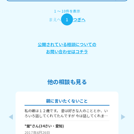
1
〜
10
件
を表示
まえへ
1
つぎへ
公開されている相談についての
お問い合わせはコチラ
他の相談も見る
親に言いたくないこと
私の娘は１２歳です。 昔は好きな人のこととか、い
中
ろいろ話してくれてたんですが 今は話してくれませ
背も
ん。 皆さんは親に隠し事とかしていますか？ あと、
た
もし良かったら何を隠してるのか教えてください。
*蛍*
さん
(
34
さい・
愛知
)
で
ま
わ
2017年4月26日
20