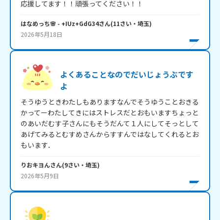
応援してます！！頑張ってください！！
はなめっち🌸
- +IUz+GdG34
さん
(
11
さい・
埼玉
)
2026年5月18日
よくあることなのでだいじょうぶです
よ
そうゆうときわたしもありますなんでそうゆうことおきる
かってーわたしてきにはストレスだとおもいますちょっと
のあいだむす子さんにもそうだんて１人にしてそっとして
あげてみるとむすめさんからすすんではなしてくれるとお
もいます．
りおキヨん
さん
(
9
さい・
埼玉
)
2026年5月9日