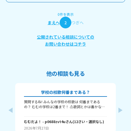
0件を表示
まえへ
2
つぎへ
公開されている相談についての
お問い合わせはコチラ
他の相談も見る
学校の校歌何番まである？
質問するね! みんなの学校の校歌は 何番まである
こ
の？ むむの学校は2番まで！ ⚠️歌詞とかは書かない
将
でね⚠️ またね～(⁠≧⁠▽⁠≦⁠)ノ
い
私
は
むむだよ！
- p0688zvt4u
さん
(
12
さい・
選択なし
)
ー
(
11
2026年7月27日
20