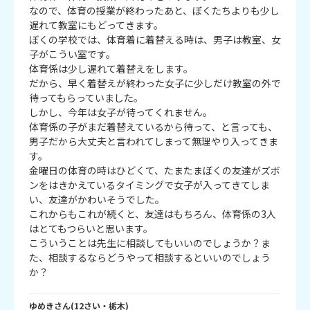
なので、体育の授業が終わったあと、ぼくたちよりも少し
遅れて教室にもどってきます。

ぼくの学校では、体育着に着替える時は、男子は教室、女
子がこうい室です。

体育係は少し遅れて着替えをします。

だから、早く着替えが終わった女子に少しだけ教室の外で
待ってもらっていました。

しかし、今年は女子が待ってくれません。

体育係の子がまだ着替えているから待って、と言っても、
男子だから大丈夫と言われてしまって無理やり入ってきま
す。

金曜日の体育の時はひどくて、たまたまぼくの友達がズボ
ンをはきかえているタイミングで女子が入ってきてしま
い、友達がかわいそうでした。

これからもこれが続くと、友達はもちろん、体育係の3人
はとてもつらいと思います。

こういうことは先生に相談してもいいのでしょうか？ま
た、相談するならどうやって相談するといいのでしょう
か？
ゆめき
さん
(
12
さい・
栃木
)