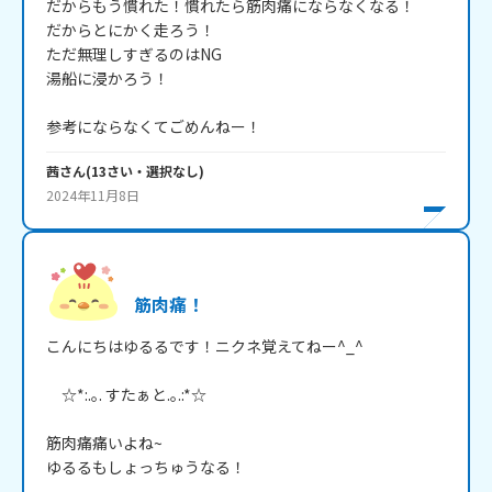
だからもう慣れた！慣れたら筋肉痛にならなくなる！

だからとにかく走ろう！

ただ無理しすぎるのはNG

湯船に浸かろう！

参考にならなくてごめんねー！
茜
さん
(
13
さい・
選択なし
)
2024年11月8日
筋肉痛！
こんにちはゆるるです！ニクネ覚えてねー^_^

　☆*:.｡. すたぁと.｡.:*☆

筋肉痛痛いよね~

ゆるるもしょっちゅうなる！
