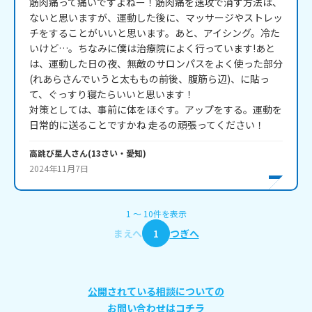
筋肉痛って痛いですよねー！筋肉痛を速攻で消す方法は、
ないと思いますが、運動した後に、マッサージやストレッ
チをすることがいいと思います。あと、アイシング。冷た
いけど…。ちなみに僕は治療院によく行っています!あと
は、運動した日の夜、無敵のサロンパスをよく使った部分
(れあらさんでいうと太ももの前後、腹筋ら辺)、に貼っ
て、ぐっすり寝たらいいと思います！

対策としては、事前に体をほぐす。アップをする。運動を
日常的に送ることですかね 走るの頑張ってください！
高跳び星人
さん
(
13
さい・
愛知
)
2024年11月7日
1
〜
10
件
を表示
まえへ
1
つぎへ
公開されている相談についての
お問い合わせはコチラ