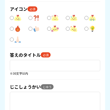
アイコン
必須
答えのタイトル
必須
※30文字以内
じこしょうかい
じゆう