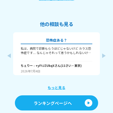
他の相談も見る
恐怖症ある？
私は、病院で診断もらうほどじゃないけど カラス恐
私
怖症です.... なんじゃそれって思うかもしれないけど
背
わたしはこの前カラスに頭を蹴られて、 そこからカ
セ
ラスの鳴き声を聞くだけでも怖いです。 みんなはど
い
んな恐怖症を持っていますか？
ちぇりー
- +yFtJZUkqX
さん
(
11
さい・
東京
)
さ
マ
た
2026年7月4日
20
い
ド
い
もっと見る
ランキングページへ