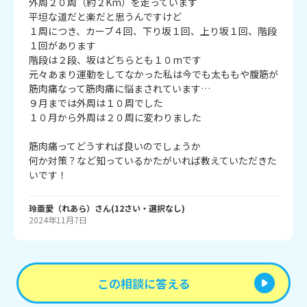
外周２０周（約２Km）を走っています

平坦な道だと楽だと思うんですけど

１周につき、カーブ４回、下り坂１回、上り坂１回、階段
１回があります

階段は２段、坂はどちらとも１０mです

元々あまり運動をしてなかった私は今でも太ももや腹筋が
筋肉痛なって筋肉痛に悩まされています…

９月までは外周は１０周でした

１０月から外周は２０周に変わりました

筋肉痛ってどうすれば良いのでしょうか

何か対策？など知っているかたがいれば教えていただきた
いです！
玲亜愛（れあら）
さん
(
12
さい・
選択なし
)
2024年11月7日
この相談に答える