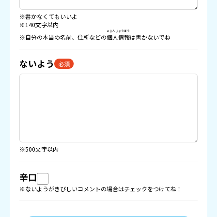
※書かなくてもいいよ
※140文字以内
こじんじょうほう
※自分の本当の名前、住所などの
個人情報
は書かないでね
ないよう
必須
※500文字以内
辛口
※ないようがきびしいコメントの場合はチェックをつけてね！