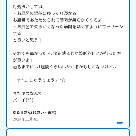
対処法としては､

・お風呂の湯船にゆっくり浸かる

お風呂であたためられて筋肉が柔らかくなるよ！

・お風呂で柔らかくなった筋肉をほぐすようにマッサージ
する

と良いと思う！

それでも痛かったら､湿布貼るとか整形外科とか行った方
が良いよ！

治るまでには1週間くらいはかかるかもしれないけど､､

　☆*:.｡. しゅうりょう.｡.:*☆

またキズなんで！

バーイ(^^)
ゆるる
さん
(
11
さい・
東京
)
2024年11月8日