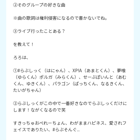
②そのグループの好きな曲

※曲の歌詞は権利侵害になるので書かないでね。

③ライブ行ったことある？

を教えて！

ろろは、

①#らぶしっく（はにゃん）、XP!A（あまとくん）、夢喰
（ゆらくん）ポルガ（みらくん）、せーぶぽいんと（あむ
くん、ゆきくん）、パラゴン（ぱっちくん、なるきくん、
たいがちゃん）

②らぶしっくがこの中で一番好きなのでらぶしっくだけに
します！ながくなるので笑

すきっちゅおぺれーちょん、わがままハピネス、愛されフ
ェイスでありたい、#らぶそんぐ...
