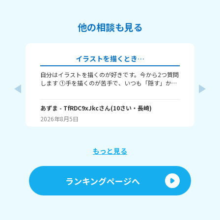
他の相談も見る
イラストを描くとき…
自分はイラストを描くのが好きです。今から2つ質問
タ
します ①手を描くのが苦手で、いつも「隠す」か
てください！ 
「萌え袖」か「頑張って描く」のどれかなんですよ
ージック で
ね。手を上手く描くコツってありますか……？ ②い
詞
さん
つも立ち絵ばかり描いていて、それ以外は全く描け
あずま
- TfRDC9xJkc
さん
(
10
さい・
長崎
)
(
15
ません。とうしたらいいですか？
2026年8月5日
20
もっと見る
ランキングページへ