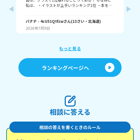
私は、 ・イラストが上手いランキング1位 ・本を読
むランキング1位（一番たくさん読む） ・アニメ詳
ふぃ
しいランキング1位 こんな感じ。 皆はどんなランキ
🤍
ングで1位取れる？ 書いてくれたら嬉しいです！ じ
バナナ
- 4cU51Qtfzw
さん
(
13
さい・
北海道
)
(
13
ゃね。
2026年7月9日
20
もっと見る
ランキングページへ
相談に答える
相談の答えを書くときのルール