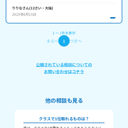
りりな
さん
(
12
さい・
大阪
)
2025年6月15日
1
〜
1
件
を表示
まえへ
1
つぎへ
公開されている相談についての
お問い合わせはコチラ
他の相談も見る
クラスで1位取れるものは？
皆は、クラスで1位取れることってある？ ちなみに
み