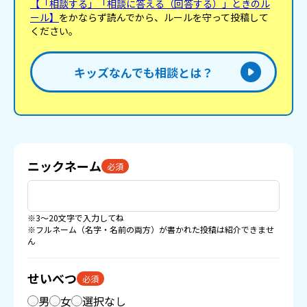
【「相談する」「相談に答える（回答する）」ときのル
ール】
をかならず読んでから、ルールを守って投稿して
ください。
キッズなんでも相談とは？
ニックネーム
必須
※3〜20文字で入力してね
※フルネーム（名字・名前の両方）が書かれた投稿は紹介できませ
ん
せいべつ
必須
男
女
選択なし