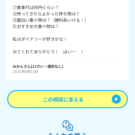
①食事代は何円ぐらい？

②持ってきたらよかった持ち物は？

③面白い乗り物は？（絶叫系いける！）

④おすすめの食べ物は？

私はダイナソーが好きかな！

みてくれてありがとう！　ばいー　！
みかん
さん
(
11
さい・
選択なし
)
2025年6月13日
この相談に答える