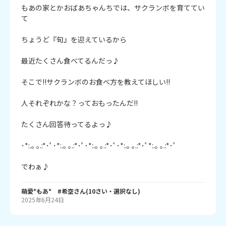
もあの家とかおばあちゃんちでは、サクランボを育ててい
て

ちょうど『旬』を迎えているから

最近たくさん食べてるんだっ♪

そこで!!サクランボのお食べ方を教えてほしい!!

人それぞれかな？っておもったんだ!!

たくさん回答待ってるよっ♪

･*:.｡ ｡.:*･ﾟ･*:.｡ ｡.:*･ﾟ･*:.｡ ｡.:*･ﾟ･*:.｡ ｡.:*･ﾟ*:.｡ ｡.:*･ﾟ

でわぁ♪
萌愛*もあ* #希空
さん
(
10
さい・
選択なし
)
2025年6月24日