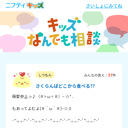
さいしょにみてね
37
しつもん
みんなの答え：
件
さくらんぼどこから食べる??
萌愛参上っ♪（＃> ω < ＃）~ ☆*．

もあってよむよ(＃＾ω＾＃)~☆彡

･*:.｡ ｡.:*･ﾟ･*:.｡ ｡.:*･ﾟ･*:.｡ ｡.:*･ﾟ･*:.｡ ｡.:*･ﾟ*:.｡ ｡.:*･ﾟ
