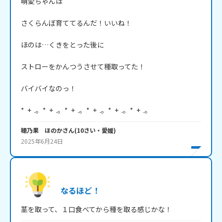
萌愛ちゃんは

さくらんぼ育ててるんだ！いいね！

ほのは…くきをとった後に

ストローをかんつうさせて種取ってた！

バイバイなのっ！

*  +  .。*  +  .。*  +  .。*  +  .。*  +  .。*  +  .。
穂乃果 ほのか
さん
(
10
さい・
愛媛
)
2025年6月24日
なるほど！
茎を取って、１口食べてから種を取る感じかな！