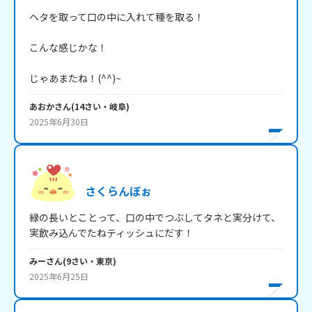
ヘタを取って口の中に入れて種を取る！

こんな感じかな！

じゃあまたね！(^^)~
あおか
さん
(
14
さい・
岐阜
)
2025年6月30日
さくらんぼぉ
緑の長いとことって、口の中でつぶしてタネと実分けて、
実飲み込んでたねティッシュにだす！
みー
さん
(
9
さい・
東京
)
2025年6月25日