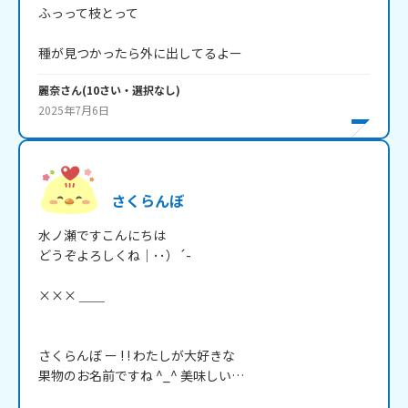
ふっって枝とって

種が見つかったら外に出してるよー
麗奈
さん
(
10
さい・
選択なし
)
2025年7月6日
さくらんぼ
水ノ瀬ですこんにちは

どうぞよろしくね｜･･）´-

××× ＿＿

さくらんぼ ー ! ! わたしが大好きな

果物のお名前ですね ^_^ 美味しい…
