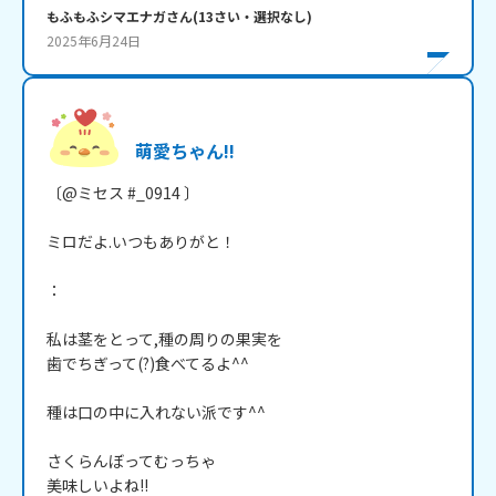
もふもふシマエナガ
さん
(
13
さい・
選択なし
)
2025年6月24日
萌愛ちゃん!!
〔@ミセス #_0914 〕

ミロだよ.いつもありがと！

：

私は茎をとって,種の周りの果実を

歯でちぎって(?)食べてるよ^^

種は口の中に入れない派です^^

さくらんぼってむっちゃ

美味しいよね!!
