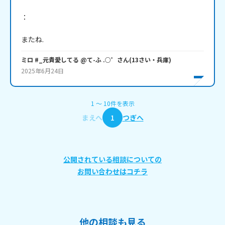
：

またね.
ミロ #_元貴愛してる @て-ふ .○゜
さん
(
13
さい・
兵庫
)
2025年6月24日
1
〜
10
件
を表示
まえへ
1
つぎへ
公開されている相談についての
お問い合わせはコチラ
他の相談も見る