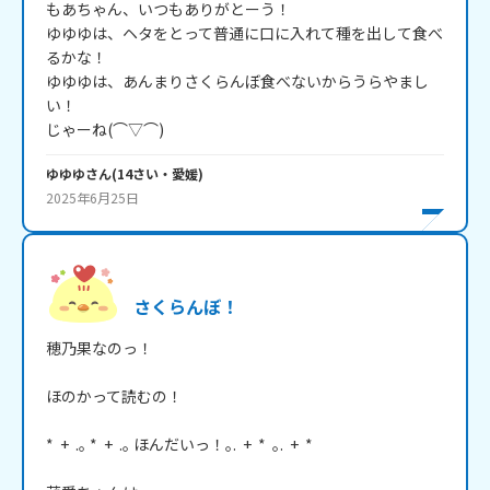
もあちゃん、いつもありがとーう！

ゆゆゆは、ヘタをとって普通に口に入れて種を出して食べ
るかな！

ゆゆゆは、あんまりさくらんぼ食べないからうらやまし
い！

じゃーね(⌒▽⌒)
ゆゆゆ
さん
(
14
さい・
愛媛
)
2025年6月25日
さくらんぼ！
穂乃果なのっ！

ほのかって読むの！

*  +  .｡ *  +  .｡ ほんだいっ！｡.  +  *  ｡.  +  *
