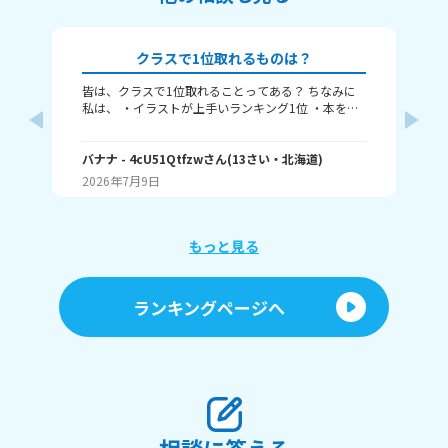
クラスで1位取れるものは？
皆は、クラスで1位取れることってある？ ちなみに
み
私は、 ・イラストが上手いランキング1位 ・本を読
むランキング1位（一番たくさん読む） ・アニメ詳
ふぃ
しいランキング1位 こんな感じ。 皆はどんなランキ
🤍
ングで1位取れる？ 書いてくれたら嬉しいです！ じ
バナナ
- 4cU51Qtfzw
さん
(
13
さい・
北海道
)
(
13
ゃね。
2026年7月9日
20
もっと見る
ランキングページへ