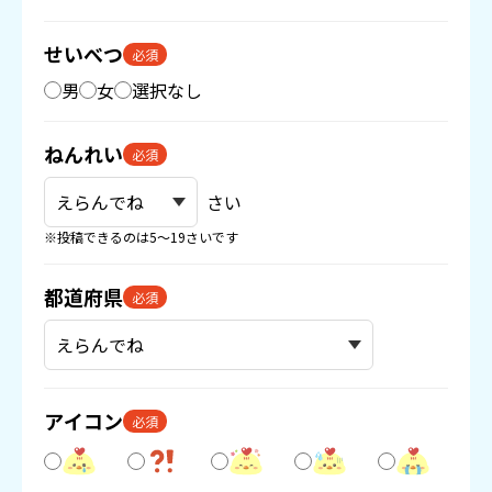
せいべつ
必須
男
女
選択なし
ねんれい
必須
さい
※投稿できるのは5〜19さいです
都道府県
必須
アイコン
必須