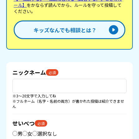
ール】
をかならず読んでから、ルールを守って投稿して
ください。
キッズなんでも相談とは？
ニックネーム
必須
※3〜20文字で入力してね
※フルネーム（名字・名前の両方）が書かれた投稿は紹介できませ
ん
せいべつ
必須
男
女
選択なし