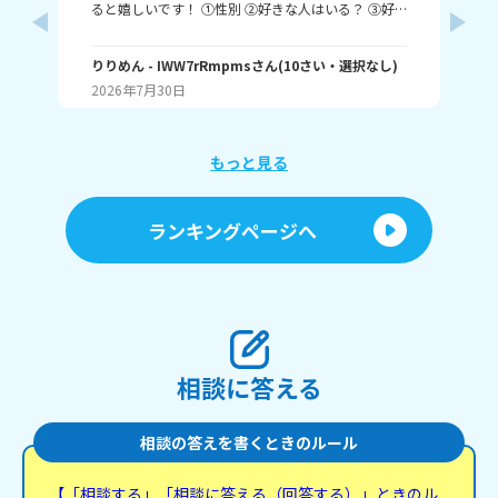
ると嬉しいです！ ①性別 ②好きな人はいる？ ③好
ル
きなタイプ ④告白された回数 ⑤結婚は何歳にしたい
❓️
か こんな感じだよっ！ ぜひ答えてくれると嬉しいで
~(
す！ 最後まで見てくれてありがとう！ ではバイバ
りりめん
- IWW7rRmpms
さん
(
10
さい・
選択なし
)
幼
ん
イ！
2026年7月30日
20
よね
ね～
あ、
もっと見る
ランキングページへ
相談に答える
相談の答えを書くときのルール
【「相談する」「相談に答える（回答する）」ときのル