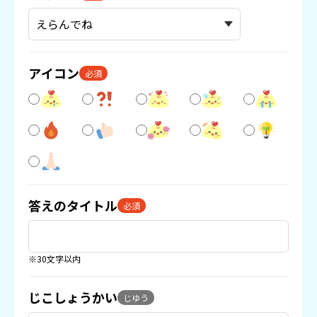
アイコン
必須
答えのタイトル
必須
※30文字以内
じこしょうかい
じゆう