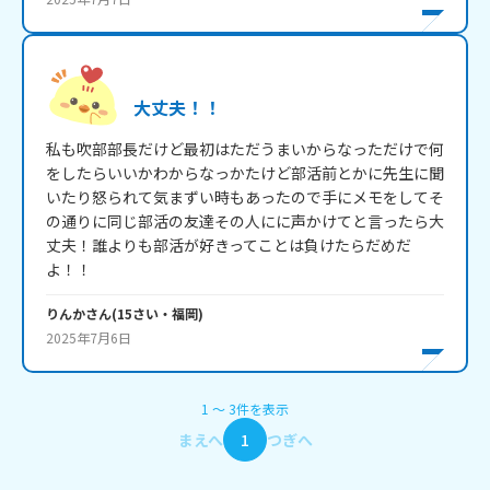
大丈夫！！
私も吹部部長だけど最初はただうまいからなっただけで何
をしたらいいかわからなっかたけど部活前とかに先生に聞
いたり怒られて気まずい時もあったので手にメモをしてそ
の通りに同じ部活の友達その人にに声かけてと言ったら大
丈夫！誰よりも部活が好きってことは負けたらだめだ
よ！！
りんか
さん
(
15
さい・
福岡
)
2025年7月6日
1
〜
3
件
を表示
まえへ
1
つぎへ