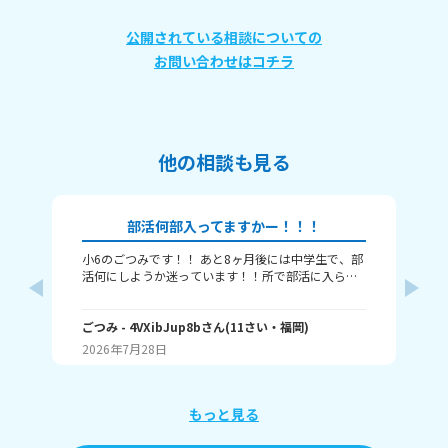
公開されている相談についての
お問い合わせはコチラ
他の相談も見る
部活何部入ってますかー！！！
小6のごつみです！！ あと8ヶ月後には中学生で、部
み
活何にしようか迷っています！！所で部活に入られ
って
ているみなさんに質問です！何部に入っているか教
て
えてほしいのと、自分の部活の良いところを教えて
活の好きな
欲しいです！！よろしくお願いします！
ごつみ
- 4VXibJup8b
さん
(
11
さい・
福岡
)
は…
み
き
2026年7月28日
20
もっと見る