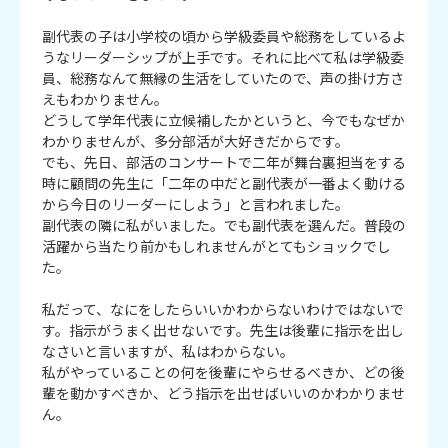
副代表の子は小学校の頃から学級委員や総務をしているよ
うなリーダーシップが上手です。それに比べて私は学級委
員、総務なんて無縁の生活をしていたので、声の掛け方さ
えもわかりません。

どうして学年代表に立候補したかというと、今でもなぜか
わかりませんが、多分部活が大好きだからです。

でも、先日、部活のコンサートで二年が舞台裏担当をする
時に顧問の先生に「二年の中だと副代表が一番よく動ける
から今日のリーダーにしよう」と言われました。

副代表の隣に私がいました。でも副代表を選んだ。普段の
活躍から当たり前かもしれませんがとてもショックでし
た。

私だって、なにをしたらいいかわからないわけではないで
す。指示がうまく出せないです。先生は後輩に指示を出し
なさいと言いますが、私はわからない。

私がやっていることの何を後輩にやらせるべきか、どの後
輩を動かすべきか、どう指示を出せばいいのかわかりませ
ん。
