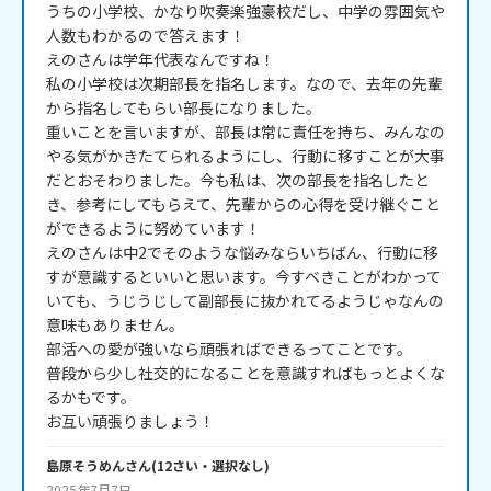
うちの小学校、かなり吹奏楽強豪校だし、中学の雰囲気や
人数もわかるので答えます！

えのさんは学年代表なんですね！

私の小学校は次期部長を指名します。なので、去年の先輩
から指名してもらい部長になりました。

重いことを言いますが、部長は常に責任を持ち、みんなの
やる気がかきたてられるようにし、行動に移すことが大事
だとおそわりました。今も私は、次の部長を指名したと
き、参考にしてもらえて、先輩からの心得を受け継ぐこと
ができるように努めています！

えのさんは中2でそのような悩みならいちばん、行動に移
すが意識するといいと思います。今すべきことがわかって
いても、うじうじして副部長に抜かれてるようじゃなんの
意味もありません。

部活への愛が強いなら頑張ればできるってことです。

普段から少し社交的になることを意識すればもっとよくな
るかもです。

お互い頑張りましょう！
島原そうめん
さん
(
12
さい・
選択なし
)
2025年7月7日