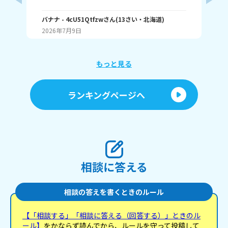
むランキング1位（一番たくさん読む） ・アニメ詳
ふぃ
しいランキング1位 こんな感じ。 皆はどんなランキ
🤍
ングで1位取れる？ 書いてくれたら嬉しいです！ じ
バナナ
- 4cU51Qtfzw
さん
(
13
さい・
北海道
)
(
13
ゃね。
2026年7月9日
20
もっと見る
ランキングページへ
相談に答える
相談の答えを書くときのルール
【「相談する」「相談に答える（回答する）」ときのル
ール】
をかならず読んでから、ルールを守って投稿して