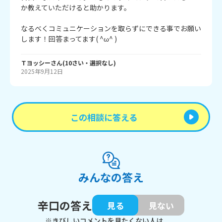
か教えていただけると助かります。

なるべくコミュニケーションを取らずにできる事でお願い
します！回答まってます( ^ω^ )
Ｔヨッシー
さん
(
10
さい・
選択なし
)
2025年9月12日
この相談に答える
みんなの答え
辛口の答え
見る
見ない
※きびしいコメントを見たくない人は