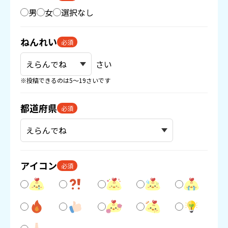
男
女
選択なし
ねんれい
必須
さい
※投稿できるのは5〜19さいです
都道府県
必須
アイコン
必須