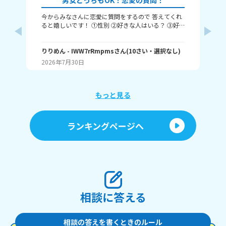
男女どっちもOK！恋愛の質問！
今からみなさんに恋愛に質問をするので 答えてくれ
それじ
ると嬉しいです！ ①性別 ②好きな人はいる？ ③好
ル
きなタイプ ④告白された回数 ⑤結婚は何歳にしたい
❓️
か こんな感じだよっ！ ぜひ答えてくれると嬉しいで
~(
す！ 最後まで見てくれてありがとう！ ではバイバ
りりめん
- IWW7rRmpms
さん
(
10
さい・
選択なし
)
幼
ん
イ！
2026年7月30日
20
よね
ね～
あ、
もっと見る
ランキングページへ
相談に答える
相談の答えを書くときのルール